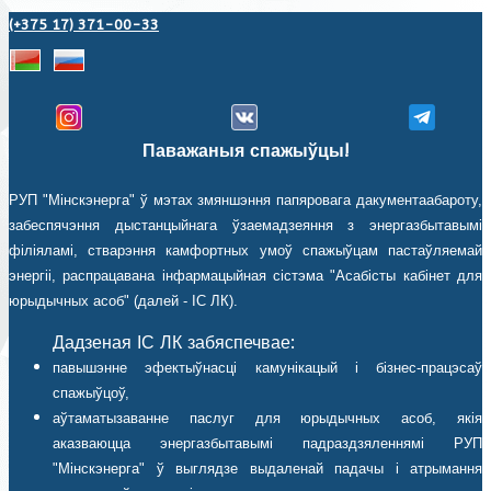
(+375 17) 371-00-33
Паважаныя спажыўцы!
РУП "Мінскэнерга" ў мэтах змяншэння папяровага дакументаабароту,
забеспячэння дыстанцыйнага ўзаемадзеяння з энергазбытавымі
філіяламі, стварэння камфортных умоў спажыўцам пастаўляемай
энергіі, распрацавана інфармацыйная сістэма "Асабісты кабінет для
юрыдычных асоб" (далей - ІС ЛК).
Дадзеная ІС ЛК забяспечвае:
павышэнне эфектыўнасці камунікацый і бізнес-працэсаў
спажыўцоў,
аўтаматызаванне паслуг для юрыдычных асоб, якія
аказваюцца энергазбытавымі падраздзяленнямі РУП
"Мінскэнерга" ў выглядзе выдаленай падачы і атрымання