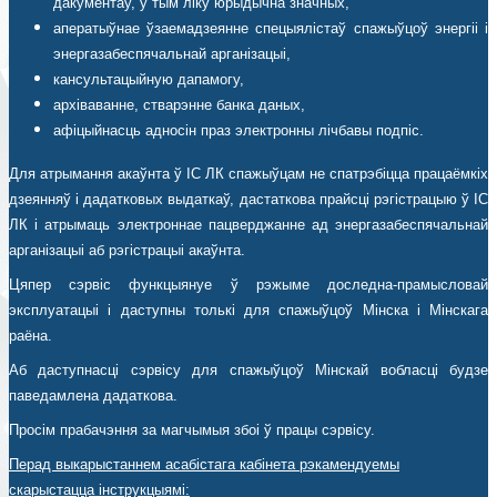
дакументаў, у тым ліку юрыдычна значных,
аператыўнае ўзаемадзеянне спецыялістаў спажыўцоў энергіі і
энергазабеспячальнай арганізацыі,
кансультацыйную дапамогу,
архіваванне, стварэнне банка даных,
афіцыйнасць адносін праз электронны лічбавы подпіс.
Для атрымання акаўнта ў ІС ЛК спажыўцам не спатрэбіцца працаёмкіх
дзеянняў і дадатковых выдаткаў, дастаткова прайсці рэгістрацыю ў ІС
ЛК і атрымаць электроннае пацверджанне ад энергазабеспячальнай
арганізацыі аб рэгістрацыі акаўнта.
Цяпер сэрвіс функцыянуе ў рэжыме доследна-прамысловай
эксплуатацыі і даступны толькі для спажыўцоў Мінска і Мінскага
раёна.
Аб даступнасці сэрвісу для спажыўцоў Мінскай вобласці будзе
паведамлена дадаткова.
Просім прабачэння за магчымыя збоі ў працы сэрвісу.
Перад выкарыстаннем асабістага кабінета рэкамендуемы
скарыстацца інструкцыямі: