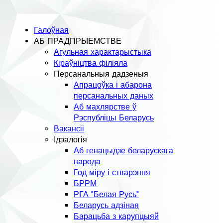
Галоўная
АБ ПРАДПРЫЕМСТВЕ
Агульная характарыстыка
Кіраўніцтва філіяла
Персанальныя дадзеныя
Апрацоўка і абарона
персанальных даных
Аб махлярстве ў
Рэспубліцы Беларусь
Вакансіі
Ідэалогія
Аб генацыдзе беларускага
народа
Год міру і стварэння
БРРМ
РГА "Белая Русь"
Беларусь адзіная
Барацьба з карупцыяй