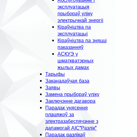
Абслугоўванне і
эксплуатацыя
прыбораў уліку
электрычнай энергіі
Кіраўніцтва па
эксплуатацыі
Кіраўніцтва па зняцці
паказанняў
АСКУЭ у
шматкватэрных
жылых дамах
Тарыфы
Заканадаўчая база
Заявы
Замена прыбораў уліку
Заключэнне дагавора
Парадак унясення
плацяжоў за
электразабеспячэнне з
дапамогай АІС"Разлік"
Парадак разлікаў