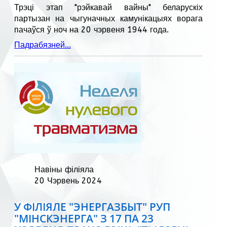
Трэці этап "рэйкавай вайны" беларускіх
партызан на чыгуначных камунікацыях ворага
пачаўся ў ноч на 20 чэрвеня 1944 года.
Падрабязней...
Навіны філіяла
20 Чэрвень 2024
У ФІЛІЯЛЕ "ЭНЕРГАЗБЫТ" РУП
"МІНСКЭНЕРГА" З 17 ПА 23