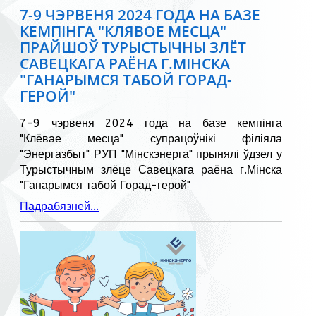
7-9 ЧЭРВЕНЯ 2024 ГОДА НА БАЗЕ
КЕМПІНГА "КЛЯВОЕ МЕСЦА"
ПРАЙШОЎ ТУРЫСТЫЧНЫ ЗЛЁТ
САВЕЦКАГА РАЁНА Г.МІНСКА
"ГАНАРЫМСЯ ТАБОЙ ГОРАД-
ГЕРОЙ"
7-9 чэрвеня 2024 года на базе кемпінга
"Клёвае месца" супрацоўнікі філіяла
"Энергазбыт" РУП "Мінскэнерга" прынялі ўдзел у
Турыстычным злёце Савецкага раёна г.Мінска
"Ганарымся табой Горад-герой"
Падрабязней...