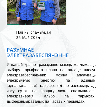
Навіны спажыўцам
24 Май 2024
РАЗУМНАЕ
ЭЛЕКТРАЗАБЕСПЯЧЭННЕ
У нашай краіне грамадзяне маюць магчымасць
выбару тарыфнага плана па аплаце паслуг
электразабеспячэння: можна аплачваць
электрычную энергію па адзіным
(аднаставачным) тарыфе, які не залежыць ад
часу сутак, на працягу якога спажывалася
электраэнергія, альбо па тарыфах,
дыферэнцыраваных па часавых перыядах.