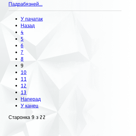
Падрабязней...
У пачатак
Назад
4
5
6
7
8
9
10
11
12
13
Наперад
У канец
Старонка 9 з 22