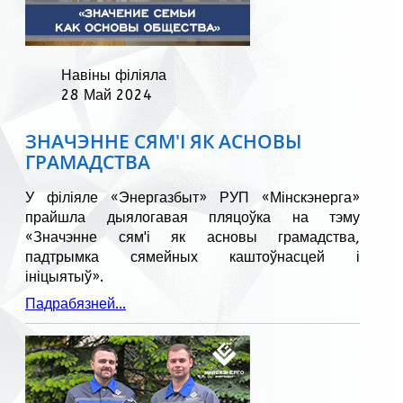
Навіны філіяла
28 Май 2024
ЗНАЧЭННЕ СЯМ'І ЯК АСНОВЫ
ГРАМАДСТВА
У філіяле «Энергазбыт» РУП «Мінскэнерга»
прайшла дыялогавая пляцоўка на тэму
«Значэнне сям'і як асновы грамадства,
падтрымка сямейных каштоўнасцей і
ініцыятыў».
Падрабязней...