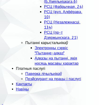
(Б.Хмяльніцкага,6)
РСЦ (Фабрычная, 24)
РСЦ (вул. Алфёрава,
10)
РСЦ (Незалежнасці,
134)
РСЦ (пр-т
Дзяржынскага, 21)
Пытанні карыстальнікаў
Электронны сэрвіс
"Пытанне-адказ"
Адказы на пытанні, якія
носяць масавы характар
Платныя паслугі
Паверка лічыльнікаў
Прэйскурант на працы і паслугі
Кантакты
Навіны