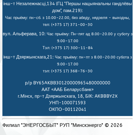
інш-т Незалежнасці,134 (ГЦ "Першы нацыянальны гандлёвы
дом", пам.219):
Час прыёму: пн-сб. з 10.00-22.00, без абеду, нядзеля - выходны,
тел: (+375 17) 371-00-30
вул. Альферава, 10:
Час прыёму: Пн-пят ад 8.00-20.00 у суботу з
9.00-17.00
Тэл: (+375 17) 300-11-84
інш-т Дзяржынскага,21:
Час прыёму: пн-пт з 8.00-20.00 субота з
9.00-17.00
тэл: (+375 17) 368-76-30
р/р BY65AKBB30120000965480000000
ААТ «ААБ Беларусбанк»
г.Мiнск, пр-т Дзяржынскага, 18, БІК: АКBBBY2X
УНП-100071593
ОКПО-00112041
Филиал "ЭНЕРГОСБЫТ" РУП "Минскэнерго" © 2026