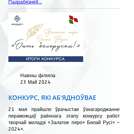
Падрабязней...
Навіны філіяла
23 Май 2024
КОНКУРС, ЯКІ АБ'ЯДНОЎВАЕ
21 мая прайшло ўрачыстае ўзнагароджанне
пераможцаў раённага этапу конкурсу работ
творчай моладзі «Залатое пяро» Белай Русі» –
2024».