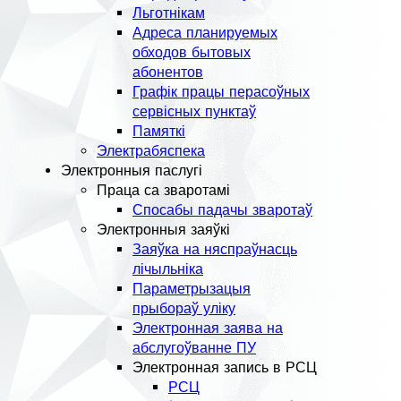
Льготнікам
Адреса планируемых
обходов бытовых
абонентов
Графік працы перасоўных
сервісных пунктаў
Памяткі
Электрабяспека
Электронныя паслугі
Праца са зваротамі
Спосабы падачы зваротаў
Электронныя заяўкі
Заяўка на няспраўнасць
лічыльніка
Параметрызацыя
прыбораў уліку
Электронная заява на
абслугоўванне ПУ
Электронная запись в РСЦ
РСЦ