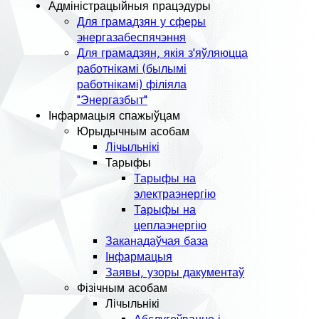
Адміністрацыйныя працэдуры
Для грамадзян у сферы
энергазабеспячэння
Для грамадзян, якія з'яўляюцца
работнікамі (былымі
работнікамі) філіяла
"Энергазбыт"
Інфармацыя спажыўцам
Юрыдычным асобам
Лічыльнікі
Тарыфы
Тарыфы на
электраэнергію
Тарыфы на
цеплаэнергію
Заканадаўчая база
Інфармацыя
Заявы, узоры дакументаў
Фізічным асобам
Лічыльнікі