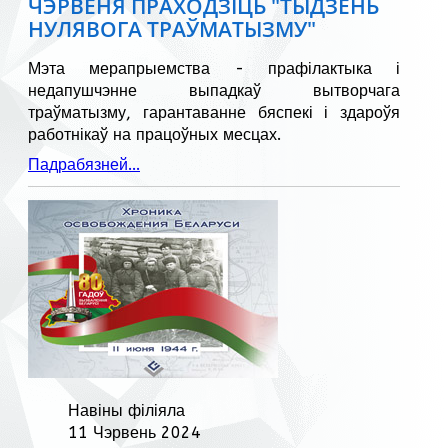
ЧЭРВЕНЯ ПРАХОДЗІЦЬ "ТЫДЗЕНЬ
НУЛЯВОГА ТРАЎМАТЫЗМУ"
Мэта мерапрыемства - прафілактыка і
недапушчэнне выпадкаў вытворчага
траўматызму, гарантаванне бяспекі і здароўя
работнікаў на працоўных месцах.
Падрабязней...
Навіны філіяла
11 Чэрвень 2024