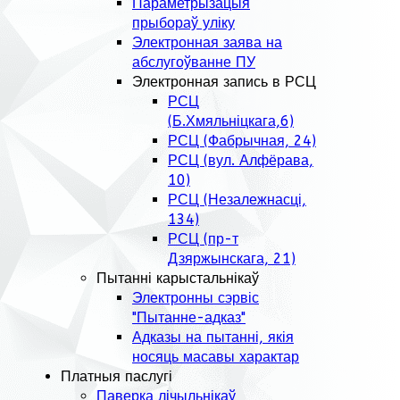
Параметрызацыя
прыбораў уліку
Электронная заява на
абслугоўванне ПУ
Электронная запись в РСЦ
РСЦ
(Б.Хмяльніцкага,6)
РСЦ (Фабрычная, 24)
РСЦ (вул. Алфёрава,
10)
РСЦ (Незалежнасці,
134)
РСЦ (пр-т
Дзяржынскага, 21)
Пытанні карыстальнікаў
Электронны сэрвіс
"Пытанне-адказ"
Адказы на пытанні, якія
носяць масавы характар
Платныя паслугі
Паверка лічыльнікаў