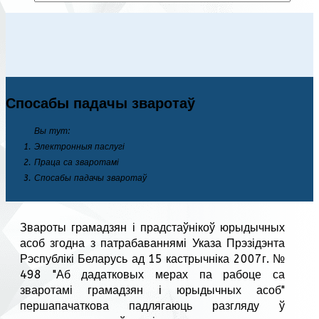
Спосабы падачы зваротаў
Вы тут:
Электронныя паслугі
Праца са зваротамі
Спосабы падачы зваротаў
Звароты грамадзян і прадстаўнікоў юрыдычных
асоб згодна з патрабаваннямі Указа Прэзідэнта
Рэспублікі Беларусь ад 15 кастрычніка 2007г. №
498 "Аб дадатковых мерах па рабоце са
зваротамі грамадзян і юрыдычных асоб"
першапачаткова падлягаюць разгляду ў