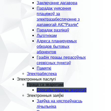
Заключэнне дагавора
Парадак унясення
плацяжоў за
электразабеспячэнне з
дапамогай АІС"Разлік"
Парадак разлікаў
Льготнікам
Адреса планируемых
обходов бытовых
абонентов
Графік працы перасоўных
сервісных пунктаў
Памяткі
Электрабяспека
Электронныя паслугі
Праца са зваротамі
Спосабы падачы зваротаў
Электронныя заяўкі
Заяўка на няспраўнасць
лічыльніка