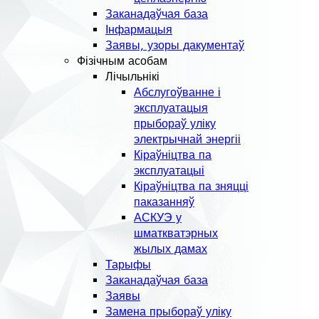
Заканадаўчая база
Інфармацыя
Заявы, узоры дакументаў
Фізічным асобам
Лічыльнікі
Абслугоўванне і
эксплуатацыя
прыбораў уліку
электрычнай энергіі
Кіраўніцтва па
эксплуатацыі
Кіраўніцтва па зняцці
паказанняў
АСКУЭ у
шматкватэрных
жылых дамах
Тарыфы
Заканадаўчая база
Заявы
Замена прыбораў уліку