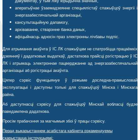
дакументаў, у тым ліку юрыдычна значных,
аператыўнае ўзаемадзеянне спецыялістаў спажыўцоў энергіі і
энергазабеспячальнай арганізацыі,
кансультацыйную дапамогу,
архіваванне, стварэнне банка даных,
афіцыйнасць адносін праз электронны лічбавы подпіс.
Для атрымання акаўнта ў ІС ЛК спажыўцам не спатрэбіцца працаёмкіх
дзеянняў і дадатковых выдаткаў, дастаткова прайсці рэгістрацыю ў ІС
ЛК і атрымаць электроннае пацверджанне ад энергазабеспячальнай
арганізацыі аб рэгістрацыі акаўнта.
Цяпер сэрвіс функцыянуе ў рэжыме доследна-прамысловай
эксплуатацыі і даступны толькі для спажыўцоў Мінска і Мінскага
раёна.
Аб даступнасці сэрвісу для спажыўцоў Мінскай вобласці будзе
паведамлена дадаткова.
Просім прабачэння за магчымыя збоі ў працы сэрвісу.
Перад выкарыстаннем асабістага кабінета рэкамендуемы
скарыстацца інструкцыямі: