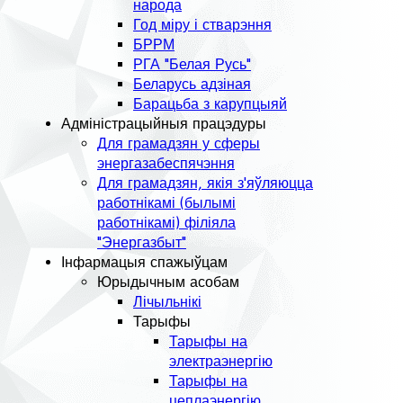
народа
Год міру і стварэння
БРРМ
РГА "Белая Русь"
Беларусь адзіная
Барацьба з карупцыяй
Адміністрацыйныя працэдуры
Для грамадзян у сферы
энергазабеспячэння
Для грамадзян, якія з'яўляюцца
работнікамі (былымі
работнікамі) філіяла
"Энергазбыт"
Інфармацыя спажыўцам
Юрыдычным асобам
Лічыльнікі
Тарыфы
Тарыфы на
электраэнергію
Тарыфы на
цеплаэнергію