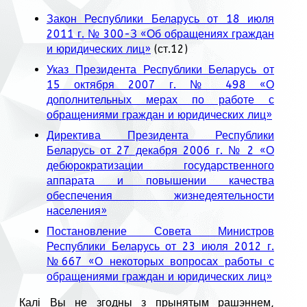
Закон Республики Беларусь от 18 июля
2011 г. № 300-З «Об обращениях граждан
и юридических лиц»
(ст.12)
Указ Президента Республики Беларусь от
15 октября 2007 г. № 498 «О
дополнительных мерах по работе с
обращениями граждан и юридических лиц»
Директива Президента Республики
Беларусь от 27 декабря 2006 г. № 2 «О
дебюрократизации государственного
аппарата и повышении качества
обеспечения жизнедеятельности
населения»
Постановление Совета Министров
Республики Беларусь от 23 июля 2012 г.
№667 «О некоторых вопросах работы с
обращениями граждан и юридических лиц»
Калі Вы не згодны з прынятым рашэннем,