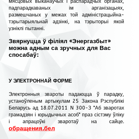
мясцовых выканаўчых і распарадчых органах,
падпарадкаваных ім арганізацыях,
размешчаных у межах той адміністрацыйна-
тэрытарыяльнай адзінкі, на тэрыторыі якой
узніклі пытанні.
Звярнуцца ў філіял «Энергазбыт»
можна адным са зручных для Вас
спосабаў:
У ЭЛЕКТРОННАЙ ФОРМЕ
Электронныя звароты падаюцца ў парадку,
устаноўленым артыкулам 25 Закона Рэспублікі
Беларусь ад 18.07.2011 N 300-З "Аб зваротах
грамадзян і юрыдычных асоб" праз сістэму ўліку
і апрацоўкі зваротаў на сайце.
обращения.бел