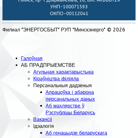
г.Мiнск, пр-т Дзяржынскага, 18, БІК: АКBBBY2X
УНП-100071593
ОКПО-00112041
Филиал "ЭНЕРГОСБЫТ" РУП "Минскэнерго" © 2026
Галоўная
АБ ПРАДПРЫЕМСТВЕ
Агульная характарыстыка
Кіраўніцтва філіяла
Персанальныя дадзеныя
Апрацоўка і абарона
персанальных даных
Аб махлярстве ў
Рэспубліцы Беларусь
Вакансіі
Ідэалогія
Аб генацыдзе беларускага