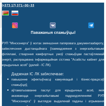
(+375 17) 371-00-33
Паважаныя спажыўцы!
РУП "Мінскэнерга" ў мэтах змяншэння папяровага дакументаабароту,
забеспячэння дыстанцыйнага ўзаемадзеяння з энергазбытавымі
філіяламі, стварэння камфортных умоў спажыўцам пастаўляемай
энергіі, распрацавана інфармацыйная сістэма "Асабісты кабінет для
юрыдычных асоб" (далей - ІС ЛК).
Дадзеная ІС ЛК забяспечвае:
павышэнне эфектыўнасці камунікацый і бізнес-працэсаў
спажыўцоў,
аўтаматызаванне паслуг для юрыдычных асоб, якія
аказваюцца энергазбытавымі падраздзяленнямі РУП
"Мінскэнерга" ў выглядзе выдаленай падачы і атрымання