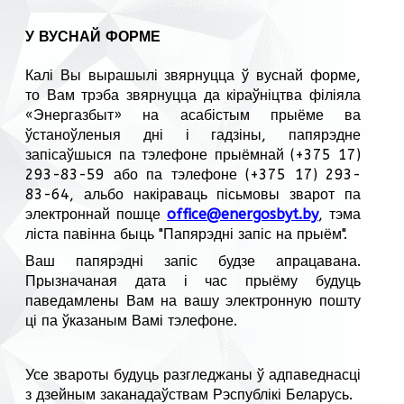
У ВУСНАЙ ФОРМЕ
Калі Вы вырашылі звярнуцца ў вуснай форме,
то Вам трэба звярнуцца да кіраўніцтва філіяла
«Энергазбыт» на асабістым прыёме ва
ўстаноўленыя дні і гадзіны, папярэдне
запісаўшыся па тэлефоне прыёмнай (+375 17)
293-83-59 або па тэлефоне (+375 17) 293-
83-64, альбо накіраваць пісьмовы зварот па
электроннай пошце
office@energosbyt.by
, тэма
ліста павінна быць "Папярэдні запіс на прыём".
Ваш папярэдні запіс будзе апрацавана.
Прызначаная дата і час прыёму будуць
паведамлены Вам на вашу электронную пошту
ці па ўказаным Вамі тэлефоне.
Усе звароты будуць разгледжаны ў адпаведнасці
з дзейным заканадаўствам Рэспублікі Беларусь.