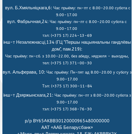
вул. Б.Хмяльніцкага,6:
Час прыёму: пн-пт с 8.00-20.00 субота с
9.00-17.00
вул. Фабрычная,24:
Час прыёму: пн-пт с 8.00-20.00 субота с
9.00-17.00
тэл: (+375 17) 224-13-69
інш-т Незалежнасці,134 (ГЦ "Першы нацыянальны гандлёвы
дом", пам.219):
Час прыёму: пн-сб. з 10.00-22.00, без абеду, нядзеля - выходны,
тел: (+375 17) 371-00-30
вул. Альферава, 10:
Час прыёму: Пн-пят ад 8.00-20.00 у суботу з
9.00-17.00
Тэл: (+375 17) 300-11-84
інш-т Дзяржынскага,21:
Час прыёму: пн-пт з 8.00-20.00 субота з
9.00-17.00
тэл: (+375 17) 368-76-30
р/р BY65AKBB30120000965480000000
ААТ «ААБ Беларусбанк»