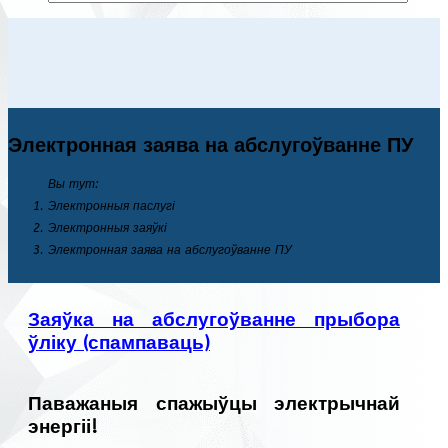
Электронная заява на абслугоўванне ПУ
Вы тут:
Электронныя паслугі
Электронныя заяўкі
Электронная заява на абслугоўванне ПУ
Заяўка на абслугоўванне прыбора
ўліку (спампаваць)
Паважаныя спажыўцы электрычнай
энергіі!