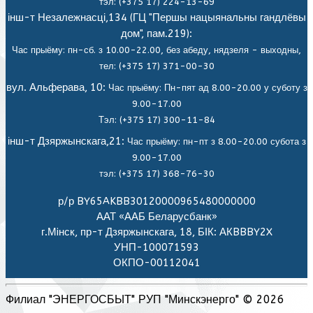
тэл: (+375 17) 224-13-69
інш-т Незалежнасці,134 (ГЦ "Першы нацыянальны гандлёвы
дом", пам.219):
Час прыёму: пн-сб. з 10.00-22.00, без абеду, нядзеля - выходны,
тел: (+375 17) 371-00-30
вул. Альферава, 10:
Час прыёму: Пн-пят ад 8.00-20.00 у суботу з
9.00-17.00
Тэл: (+375 17) 300-11-84
інш-т Дзяржынскага,21:
Час прыёму: пн-пт з 8.00-20.00 субота з
9.00-17.00
тэл: (+375 17) 368-76-30
р/р BY65AKBB30120000965480000000
ААТ «ААБ Беларусбанк»
г.Мiнск, пр-т Дзяржынскага, 18, БІК: АКBBBY2X
УНП-100071593
ОКПО-00112041
Филиал "ЭНЕРГОСБЫТ" РУП "Минскэнерго" © 2026