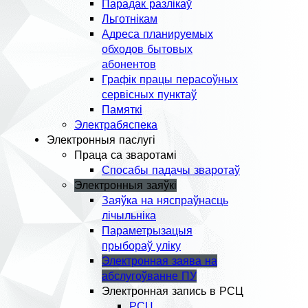
Парадак разлікаў
Льготнікам
Адреса планируемых
обходов бытовых
абонентов
Графік працы перасоўных
сервісных пунктаў
Памяткі
Электрабяспека
Электронныя паслугі
Праца са зваротамі
Спосабы падачы зваротаў
Электронныя заяўкі
Заяўка на няспраўнасць
лічыльніка
Параметрызацыя
прыбораў уліку
Электронная заява на
абслугоўванне ПУ
Электронная запись в РСЦ
РСЦ