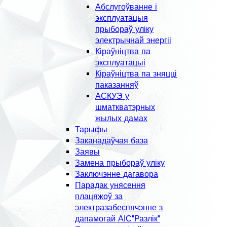
Абслугоўванне і
эксплуатацыя
прыбораў уліку
электрычнай энергіі
Кіраўніцтва па
эксплуатацыі
Кіраўніцтва па зняцці
паказанняў
АСКУЭ у
шматкватэрных
жылых дамах
Тарыфы
Заканадаўчая база
Заявы
Замена прыбораў уліку
Заключэнне дагавора
Парадак унясення
плацяжоў за
электразабеспячэнне з
дапамогай АІС"Разлік"