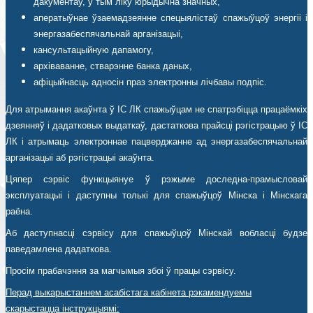
дакументаў, у тым ліку юрыдычна значных,
аператыўнае ўзаемадзеянне спецыялістаў спажыўцоў энергіі і
энергазабеспячальнай арганізацыі,
кансультацыйную дапамогу,
архіваванне, стварэнне банка даных,
афіцыйнасць адносін праз электронны лічбавы подпіс.
Для атрымання акаўнта ў ІС ЛК спажыўцам не спатрэбіцца працаёмкіх
дзеянняў і дадатковых выдаткаў, дастаткова прайсці рэгістрацыю ў ІС
ЛК і атрымаць электроннае пацверджанне ад энергазабеспячальнай
арганізацыі аб рэгістрацыі акаўнта.
Цяпер сэрвіс функцыянуе ў рэжыме доследна-прамысловай
эксплуатацыі і даступны толькі для спажыўцоў Мінска і Мінскага
раёна.
Аб даступнасці сэрвісу для спажыўцоў Мінскай вобласці будзе
паведамлена дадаткова.
Просім прабачэння за магчымыя збоі ў працы сэрвісу.
Перад выкарыстаннем асабістага кабінета рэкамендуемы
скарыстацца інструкцыямі: