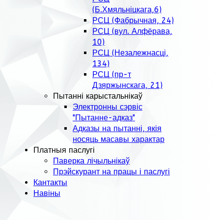
(Б.Хмяльніцкага,6)
РСЦ (Фабрычная, 24)
РСЦ (вул. Алфёрава,
10)
РСЦ (Незалежнасці,
134)
РСЦ (пр-т
Дзяржынскага, 21)
Пытанні карыстальнікаў
Электронны сэрвіс
"Пытанне-адказ"
Адказы на пытанні, якія
носяць масавы характар
Платныя паслугі
Паверка лічыльнікаў
Прэйскурант на працы і паслугі
Кантакты
Навіны