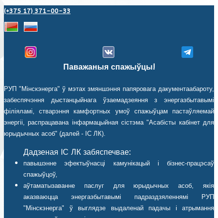
(+375 17) 371-00-33
Паважаныя спажыўцы!
РУП "Мінскэнерга" ў мэтах змяншэння папяровага дакументаабароту,
забеспячэння дыстанцыйнага ўзаемадзеяння з энергазбытавымі
філіяламі, стварэння камфортных умоў спажыўцам пастаўляемай
энергіі, распрацавана інфармацыйная сістэма "Асабісты кабінет для
юрыдычных асоб" (далей - ІС ЛК).
Дадзеная ІС ЛК забяспечвае:
павышэнне эфектыўнасці камунікацый і бізнес-працэсаў
спажыўцоў,
аўтаматызаванне паслуг для юрыдычных асоб, якія
аказваюцца энергазбытавымі падраздзяленнямі РУП
"Мінскэнерга" ў выглядзе выдаленай падачы і атрымання