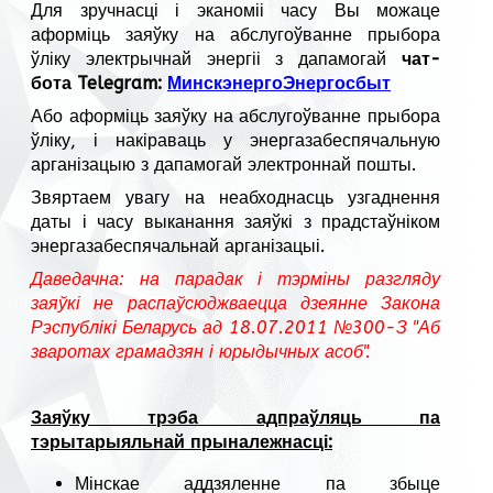
Для зручнасці і эканоміі часу Вы можаце
аформіць заяўку на абслугоўванне прыбора
ўліку электрычнай энергіі з дапамогай
чат-
бота Telegram:
МинскэнергоЭнергосбыт
Або аформіць заяўку на абслугоўванне прыбора
ўліку, і накіраваць у энергазабеспячальную
арганізацыю з дапамогай электроннай пошты.
Звяртаем увагу на неабходнасць узгаднення
даты і часу выканання заяўкі з прадстаўніком
энергазабеспячальнай арганізацыі.
Даведачна: на парадак і тэрміны разгляду
заяўкі не распаўсюджваецца дзеянне Закона
Рэспублікі Беларусь ад 18.07.2011 №300-З "Аб
зваротах грамадзян і юрыдычных асоб".
Заяўку трэба адпраўляць па
тэрытарыяльнай прыналежнасці:
Мінскае аддзяленне па збыце