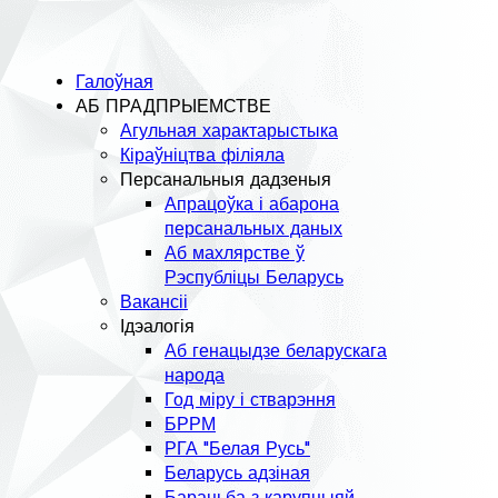
Галоўная
АБ ПРАДПРЫЕМСТВЕ
Агульная характарыстыка
Кіраўніцтва філіяла
Персанальныя дадзеныя
Апрацоўка і абарона
персанальных даных
Аб махлярстве ў
Рэспубліцы Беларусь
Вакансіі
Ідэалогія
Аб генацыдзе беларускага
народа
Год міру і стварэння
БРРМ
РГА "Белая Русь"
Беларусь адзіная
Барацьба з карупцыяй