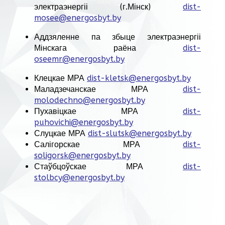
электраэнергіі (г.Мінск)
dist-
mosee@energosbyt.by
Аддзяленне па збыце электраэнергіі
Мінскага раёна
dist-
oseemr@energosbyt.by
Клецкае МРА
dist-kletsk@energosbyt.by
Маладзечанскае МРА
dist-
molodechno@energosbyt.by
Пухавіцкае МРА
dist-
puhovichi@energosbyt.by
Слуцкае МРА
dist-slutsk@energosbyt.by
Салігорскае МРА
dist-
soligorsk@energosbyt.by
Стаўбцоўскае МРА
dist-
stolbcy@energosbyt.by