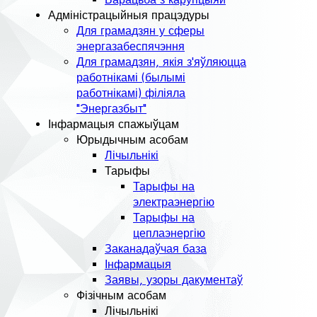
Адміністрацыйныя працэдуры
Для грамадзян у сферы
энергазабеспячэння
Для грамадзян, якія з'яўляюцца
работнікамі (былымі
работнікамі) філіяла
"Энергазбыт"
Інфармацыя спажыўцам
Юрыдычным асобам
Лічыльнікі
Тарыфы
Тарыфы на
электраэнергію
Тарыфы на
цеплаэнергію
Заканадаўчая база
Інфармацыя
Заявы, узоры дакументаў
Фізічным асобам
Лічыльнікі