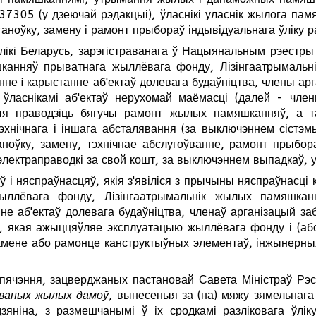
7305 (у дзеючай рэдакцыі), ўласнікі уласнік жылога пам
ноўку, замену і рамонт прыбораў індывідуальнага ўліку ра
лікі Беларусь, зарэгістраванага ў Нацыянальным рэестры
шканняў прыватнага жыллёвага фонду, Лізінгаатрымальн
нне i карыстанне аб'ектаў долевага будаўніцтва, члены а
 ўласнікамі аб'ектаў нерухомай маёмасці (далей - чле
ныя праводзіць бягучы рамонт жылых памяшканняў, а т
тэхнічнага і іншага абсталявання (за выключэннем сістэ
аноўку, замену, тэхнічнае абслугоўванне, рамонт прыбор
 электраправодкі за свой кошт, за выключэннем выпадкаў, у
ў і няспраўнасцяў, якія з'явіліся з прычыны няспраўнасці
ллёвага фонду, Лізінгаатрымальнік жылых памяшканн
е аб'ектаў долевага будаўніцтва, членаў арганізацый заб
і, якая ажыццяўляе эксплуатацыю жыллёвага фонду і (аб
замене або рамонце канструктыўных элементаў, інжынерных
спячэння, зацверджаных пастановай Савета Міністраў Рэ
аваных жылых дамоў
, вынесеныя за (на) мяжу зямельнага
зяніна, з размешчанымі ў іх сродкамі разліковага ўлі