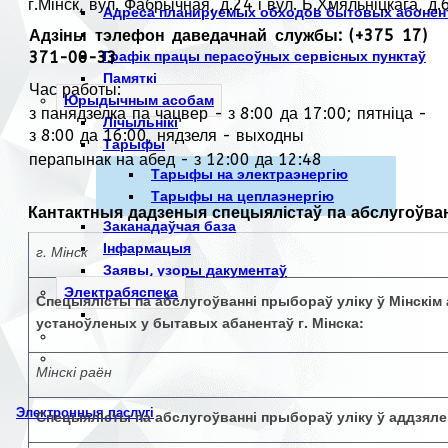
г.Мінск, вул. Фабрычная, д.24 і вул. Б.Хмяльніцкага, д.6
Адреса планируемых обходов бытовых абонен
Адзіны тэлефон даведачнай службы: (+375 17)
371-00-33
Графік працы перасоўных сервісных пунктаў
Памяткі
Час работы:
Юрыдычным асобам
з панядзелка па чацвер - з 8:00 да 17:00; пятніца -
Лічыльнікі
з 8:00 да 16:00, нядзеля - выходны
Тарыфы
перапынак на абед - з 12:00 да 12:48
Тарыфы на электраэнергію
Тарыфы на цеплаэнергію
Кантактныя дадзеныя спецыялістаў па абслугоўван
Заканадаўчая база
Інфармацыя
г. Мінск
Заявы, узоры дакументаў
Электрабяспека
Спецыялісты па абслугоўванні прыбораў уліку ў Мінскім 
устаноўленых у бытавых абанентаў г. Мінска:
Мінскі раён
Электронныя паслугі
Спецыялісты па абслугоўванні прыбораў уліку ў аддзялен