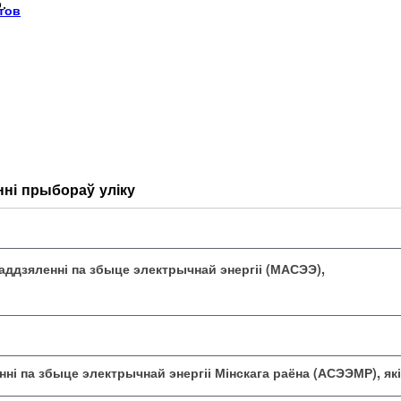
.
тов
ні прыбораў уліку
аддзяленні па збыце электрычнай энергіі (МАСЭЭ),
ні па збыце электрычнай энергіі Мінскага раёна (АСЭЭМР), як