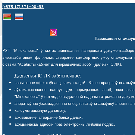
(+375 17) 371-00-33
Паважаныя спажыўц
РУП "Мінскэнерга" ў мэтах змяншэння папяровага дакументаабаро
энергазбытавымі філіяламі, стварэння камфортных умоў спажыўцам п
сістэма "Асабісты кабінет для юрыдычных асоб" (далей - ІС ЛК).
Дадзеная ІС ЛК забяспечвае:
павышэнне эфектыўнасці камунікацый і бізнес-працэсаў спажыўц
аўтаматызаванне паслуг для юрыдычных асоб, якія аказ
"Мінскэнерга" ў выглядзе выдаленай падачы і атрымання дакуме
аператыўнае ўзаемадзеянне спецыялістаў спажыўцоў энергіі і эн
кансультацыйную дапамогу,
архіваванне, стварэнне банка даных,
афіцыйнасць адносін праз электронны лічбавы подпіс.