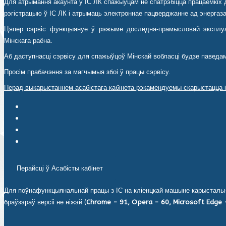
Для атрымання акаўнта ў ІС ЛК спажыўцам не спатрэбіцца працаёмкіх д
рэгістрацыю ў ІС ЛК і атрымаць электроннае пацверджанне ад энергазаб
Цяпер сэрвіс функцыянуе ў рэжыме доследна-прамысловай эксплуа
Мінскага раёна.
Аб даступнасці сэрвісу для спажыўцоў Мінскай вобласці будзе паведа
Просім прабачэння за магчымыя збоі ў працы сэрвісу.
Перад выкарыстаннем асабістага кабінета рэкамендуемы скарыстацца і
Інструкцыя па выкарыстанні Асабістага кабінета ЮЛ (спампаваць
Інструкцыя па ўстаноўцы персанальнага мэнэджэра сертыфіката
Інструкцыя па працы з Avest Agent (спампаваць).
Avest Agent (спампаваць).
Перайсці ў Асабісты кабінет
Для поўнафункцыянальнай працы з ІС на кліенцкай машыне карыстальні
браўзэраў версіі не ніжэй (
Chrome - 91, Opera - 60, Microsoft Edge -