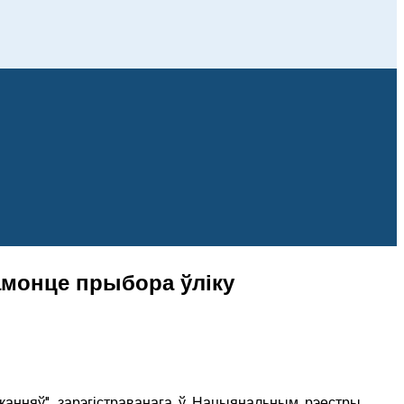
амонце прыбора ўліку
нняў", зарэгістраванага ў Нацыянальным рэестры