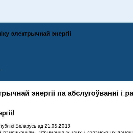
іку электрычнай энергіі
і
ычнай энергіі па абслугоўванні і р
гіі!
публікі Беларусь ад 21.05.2013
 памяшканнямі, утрымання жылых і дапаможных памяшка