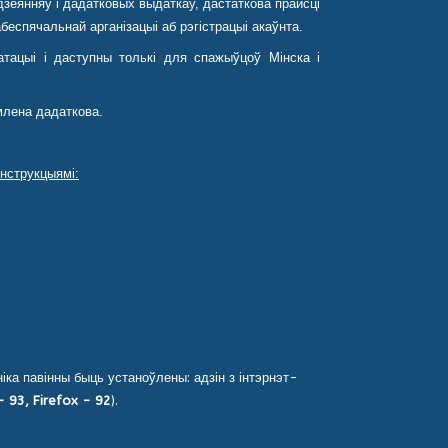
зеянняў і дадатковых выдаткаў, дастаткова прайсці
еспячальнай арганізацыі аб рэгістрацыі акаўнта.
тацыі і даступны толькі для спажыўцоў Мінска і
млена дадаткова.
нструкцыямі:
).
ў (спампаваць).
ка павінны быць устаноўлены: адзін з інтэрнэт-
 93, Firefox - 92
).