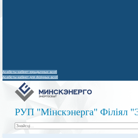
Асабісты кабінет юрыдычных асоб
Асабісты кабінет для фізічных асоб
РУП "Мінскэнерга" Філіял "