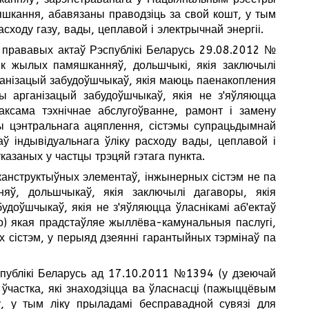
яшкання, абавязаны праводзіць за свой кошт, у тым
сходу газу, вады, цеплавой і электрычнай энергіі.
 прававых актаў Рэспублікі Беларусь 29.08.2012 №
ік жылых памяшканняў, дольшчыкі, якія заключылі
рганізацый забудоўшчыкаў, якія маюць паенакопления
ны арганізацый забудоўшчыкаў, якія не з'яўляюцца
аксама тэхнічнае абслугоўванне, рамонт і замену
мы цэнтральнага ацяплення, сістэмы супрацьдымнай
аў індывідуальнага ўліку расходу вады, цеплавой і
казаных у частцы трэцяй гэтага пункта.
 канструктыўных элементаў, інжынерных сістэм не па
яў, дольшчыкаў, якія заключылі дагаворы, якія
удоўшчыкаў, якія не з'яўляюцца ўласнікамі аб'ектаў
о) якая прадстаўляе жыллёва-камунальныя паслугі,
 сістэм, у перыяд дзеянні гарантыйных тэрмінаў па
спублікі Беларусь ад 17.10.2011 №1394 (у дзеючай
 ўчастка, які знаходзіцца ва ўласнасці (пажыццёвым
ку, у тым ліку прыладамі бесправадной сувязі для