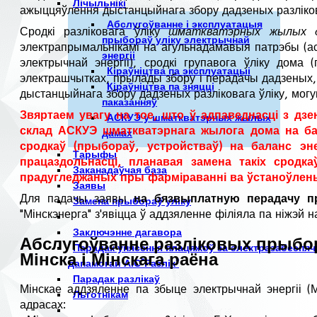
Лічыльнікі
ажыццяўлення дыстанцыйнага збору дадзеных разліков
Абслугоўванне і эксплуатацыя
Сродкі разліковага ўліку
шматкватэрных жылых 
прыбораў уліку электрычнай
электрапрымальнікамі на агульнадамавыя патрэбы (ас
энергіі
электрычнай энергіі), сродкі групавога ўліку дома 
Кіраўніцтва па эксплуатацыі
электрашчытках, прылады збору і перадачы дадзеных,
Кіраўніцтва па зняцці
дыстанцыйнага збору дадзеных разліковага ўліку, мог
паказанняў
Звяртаем увагу на тое, што ў адпаведнасці з д
АСКУЭ у шматкватэрных жылых
склад АСКУЭ шматкватэрнага жылога дома на бал
дамах
сродкаў (прыбораў, устройстваў) на баланс эне
Тарыфы
працаздольнасці, планавая замена такіх сродк
Заканадаўчая база
прадугледжаных пры фарміраванні ва ўстаноўлен
Заявы
Для падачы заявы
на бязвыплатную перадачу пр
Замена прыбораў уліку
"Мінскэнерга" з'явіцца ў аддзяленне філіяла па ніжэй
Заключэнне дагавора
Абслугоўванне разліковых прыбор
Парадак унясення плацяжоў за электразабеспяч
Мінска і Мінскага раёна
дапамогай АІС"Разлік"
Парадак разлікаў
Мінскае аддзяленне па збыце электрычнай энергіі (
Льготнікам
адрасах: