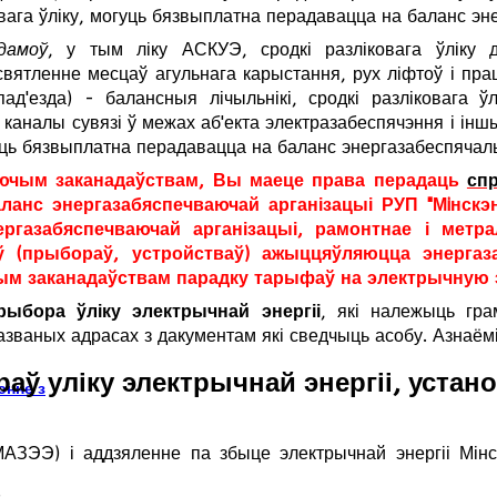
ага ўліку, могуць бязвыплатна перадавацца на баланс эн
дамоў
, у тым ліку АСКУЭ, сродкі разліковага ўліку 
вятленне месцаў агульнага карыстання, рух ліфтоў і пра
(пад'езда) - балансныя лічыльнікі, сродкі разліковага
 каналы сувязі ў межах аб'екта электразабеспячэння і і
уць бязвыплатна перадавацца на баланс энергазабеспячаль
зеючым заканадаўствам, Вы маеце права перадаць
сп
анс энергазабяспечваючай арганізацыі РУП "Мiнскэн
ргазабяспечваючай арганізацыі, рамонтнае і метра
аў (прыбораў, устройстваў) ажыццяўляюцца энергаз
ым заканадаўствам парадку тарыфаў на электрычную 
ыбора ўліку электрычнай энергіі
, які належыць гра
 названых адрасах з дакументам які сведчыць асобу. Азнаё
аў уліку электрычнай энергіі, устан
энне з
МАЗЭЭ) і аддзяленне па збыце электрычнай энергіі Мін