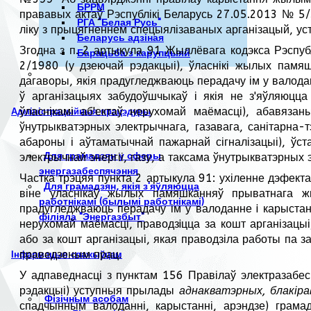
БРРМ
прававых актаў Рэспублікі Беларусь 27.05.2013 № 5/3
РГА "Белая Русь"
ліку з прыцягненнем спецыялізаваных арганізацый, уста
Беларусь адзіная
Згодна з п. 2 артыкула 91 Жыллёвага кодэкса Рэспуб
Барацьба з карупцыяй
2/1980 (у дзеючай рэдакцыі), ўласнікі жылых памя
дагаворы, якія прадугледжваюць перадачу ім у валода
ў арганізацыях забудоўшчыкаў і якія не з'яўляюцца
ўласнікамі аб'ектаў нерухомай маёмасці), абавяза
Адміністрацыйныя працэдуры
ўнутрыкватэрных электрычнага, газавага, санітарна-
абароны і аўтаматычнай пажарнай сігналізацыі), ўст
Для грамадзян у сферы
электрычнай энергіі, газу, а таксама ўнутрыкватэрных
энергазабеспячэння
Частка трэцяя пункта 2 артыкула 91: ухіленне дэфекта
Для грамадзян, якія з'яўляюцца
віне уласнікаў жылых памяшканняў прыватнага жы
работнікамі (былымі работнікамі)
прадугледжваюць перадачу ім у валоданне i карыстанн
філіяла "Энергазбыт"
нерухомай маёмасці, праводзiцца за кошт арганізацы
або за кошт арганізацыі, якая праводзіла работы па 
праведзеным прац.
Інфармацыя спажыўцам
У адпаведнасці з пунктам 156 Правілаў электразабе
рэдакцыі) уступныя прылады
аднакватэрных, блакір
Фізічным асобам
спадчынным валоданні, карыстанні, арэндзе) грамад