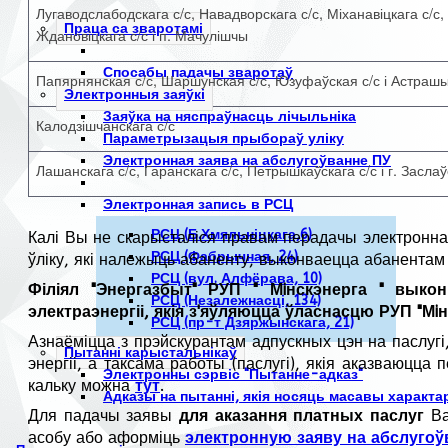
Лугаводслабодскага с/с, Навадворскага с/с, Міханавіцкага с/с, 
Праца са зваротамі
Ждановіцкага с/с і п. Мачулішчы
Спосабы падачы зваротаў
Папярнянская с/с, Шаршунская с/с, Юзуфаўская с/с і Астраш
Электронныя заяўкі
Заяўка на няспраўнасць лічыльніка
Калодзішчанскага с/с
Параметрызацыя прыбораў уліку
Электронная заява на абслугоўванне ПУ
Лашанскага с/с, Гаранскага с/с, Петрышкаўскага с/с і г. Засла
Электронная запись в РСЦ
РСЦ (Б.Хмяльніцкага,6)
Калі Вы не скарысталіся правам перадачы электроннаг
РСЦ (Фабрычная, 24)
ўліку, які належыць абаненту, выконваецца абанентам
РСЦ (вул. Алфёрава, 10)
Філіял "Энергазбыт" РУП " Мiнскэнерга " вык
РСЦ (Незалежнасці, 134)
электраэнергіі, якія з'яўляюцца ўласнасцю РУП "Мiн
РСЦ (пр-т Дзяржынскага, 21)
Азнаёміцца ​​з прэйскурантам адпускных цэн на паслуг
Пытанні карыстальнікаў
энергіі, а таксама работы (паслугі), якія аказваюцц
Электронны сэрвіс "Пытанне-адказ"
кальку можна
тут
.
Адказы на пытанні, якія носяць масавы характа
Для падачы заявы
для аказання платных паслуг
Ва
асобу або аформіць
электронную заяву на абслугоў