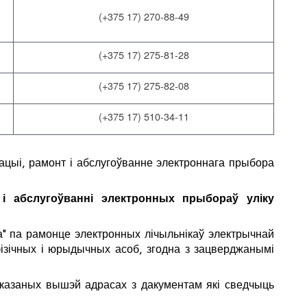
(+375 17) 270-88-49
(+375 17) 275-81-28
(+375 17) 275-82-08
(+375 17) 510-34-11
ацыі, рамонт і абслугоўванне электроннага прыбора
і абслугоўванні электронных прыбораў уліку
га" па рамонце электронных лічыльнікаў электрычнай
 фізічных і юрыдычных асоб, згодна з зацверджанымі
ўказаных вышэй адрасах з дакументам які сведчыць