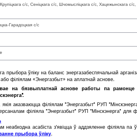
Крупіцкага с/с, Сеніцкага с/с, Шчомысліцкага с/с, Хацежынскага с/с,
ыцка-Гарадоцкая с/с
ўе
а прыбора ўліку на баланс энергазабеспячальнай арганіз
 або філіялам «Энергазбыт» на аплатнай аснове.
онвае на бязвыплатнай аснове работы па рамонце 
скэнерга".
і, якія аказваюцца філіялам "Энергазбыт" РУП "Мінскэнер
а персаналам філіяла "Энергазбыт" РУП "Мінскэнерга" для
р
м неабходна асабіста з'явіцца ў аддзяленне філіяла па 
ванне прыбора ўліку
.