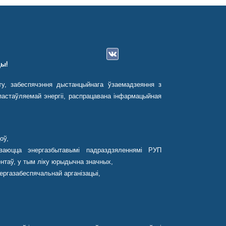
ы!
ту, забеспячэння дыстанцыйнага ўзаемадзеяння з
астаўляемай энергіі, распрацавана інфармацыйная
оў,
ваюцца энергазбытавымі падраздзяленнямі РУП
нтаў, у тым ліку юрыдычна значных,
ергазабеспячальнай арганізацыі,