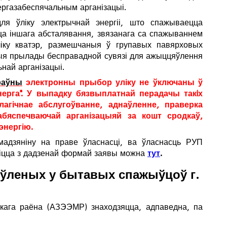
ергазабеспячальным арганізацыі.
для ўліку электрычнай энергіі, што спажываецца
ца іншага абсталявання, звязанага са спажываннем
 ўліку кватэр, размешчаныя ў групавых павярховых
ншыя прылады бесправадной сувязі для ажыццяўлення
най арганізацыі.
раўны
электронны прыбор уліку не ўключаны ў
ерга". У выпадку бязвыплатнай перадачы такiх
лагічнае абслугоўванне, аднаўленне, праверка
абяспечваючай арганізацыяй за кошт сродкаў,
энергію.
мадзяніну на праве ўласнасці, ва ўласнасць РУП
міцца ​​з дадзенай формай заявы можна
тут
.
оўленых у бытавых спажыўцоў г.
скага раёна (АЗЭЭМР) знаходзяцца, адпаведна, па