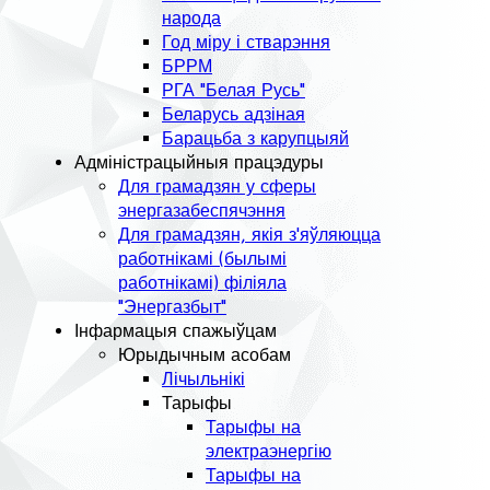
народа
Год міру і стварэння
БРРМ
РГА "Белая Русь"
Беларусь адзіная
Барацьба з карупцыяй
Адміністрацыйныя працэдуры
Для грамадзян у сферы
энергазабеспячэння
Для грамадзян, якія з'яўляюцца
работнікамі (былымі
работнікамі) філіяла
"Энергазбыт"
Інфармацыя спажыўцам
Юрыдычным асобам
Лічыльнікі
Тарыфы
Тарыфы на
электраэнергію
Тарыфы на