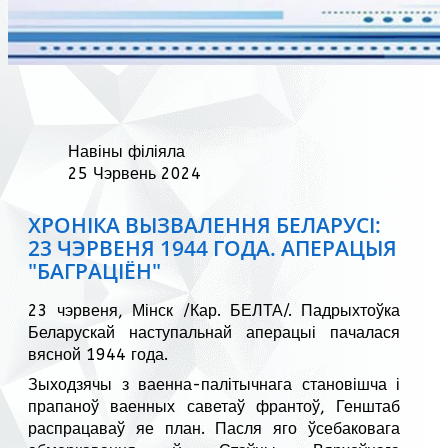
Навіны філіяла
25 Чэрвень 2024
ХРОНІКА ВЫЗВАЛЕННЯ БЕЛАРУСІ:
23 ЧЭРВЕНЯ 1944 ГОДА. АПЕРАЦЫЯ
"БАГРАЦІЁН"
23 чэрвеня, Мінск /Кар. БЕЛТА/. Падрыхтоўка
Беларускай наступальнай аперацыі пачалася
вясной 1944 года.
Зыходзячы з ваенна-палітычнага становішча і
прапаноў ваенных саветаў франтоў, Генштаб
распрацаваў яе план. Пасля яго ўсебаковага