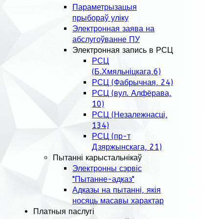
Параметрызацыя
прыбораў уліку
Электронная заява на
абслугоўванне ПУ
Электронная запись в РСЦ
РСЦ
(Б.Хмяльніцкага,6)
РСЦ (Фабрычная, 24)
РСЦ (вул. Алфёрава,
10)
РСЦ (Незалежнасці,
134)
РСЦ (пр-т
Дзяржынскага, 21)
Пытанні карыстальнікаў
Электронны сэрвіс
"Пытанне-адказ"
Адказы на пытанні, якія
носяць масавы характар
Платныя паслугі