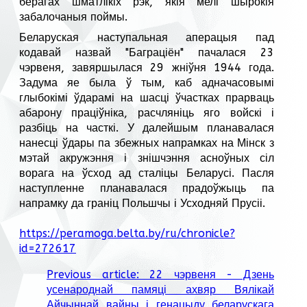
берагах шматлікіх рэк, якія мелі шырокія
забалочаныя поймы.
Беларуская наступальная аперацыя пад
кодавай назвай "Баграціён" пачалася 23
чэрвеня, завяршылася 29 жніўня 1944 года.
Задума яе была ў тым, каб адначасовымі
глыбокімі ўдарамі на шасці ўчастках прарваць
абарону праціўніка, расчляніць яго войскі і
разбіць на часткі. У далейшым планавалася
нанесці ўдары па збежных напрамках на Мінск з
мэтай акружэння і знішчэння асноўных сіл
ворага на ўсход ад сталіцы Беларусі. Пасля
наступленне планавалася прадоўжыць па
напрамку да граніц Польшчы і Усходняй Прусіі.
https://peramoga.belta.by/ru/chronicle?
id=272617
Previous article: 22 чэрвеня - Дзень
усенароднай памяці ахвяр Вялікай
Айчыннай вайны і генацыду беларускага