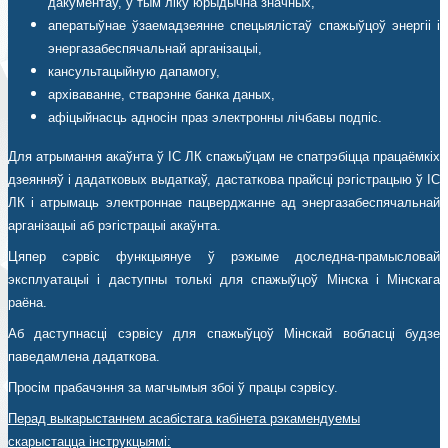
дакументаў, у тым ліку юрыдычна значных,
аператыўнае ўзаемадзеянне спецыялістаў спажыўцоў энергіі і
энергазабеспячальнай арганізацыі,
кансультацыйную дапамогу,
архіваванне, стварэнне банка даных,
афіцыйнасць адносін праз электронны лічбавы подпіс.
Для атрымання акаўнта ў ІС ЛК спажыўцам не спатрэбіцца працаёмкіх
дзеянняў і дадатковых выдаткаў, дастаткова прайсці рэгістрацыю ў ІС
ЛК і атрымаць электроннае пацверджанне ад энергазабеспячальнай
арганізацыі аб рэгістрацыі акаўнта.
Цяпер сэрвіс функцыянуе ў рэжыме доследна-прамысловай
эксплуатацыі і даступны толькі для спажыўцоў Мінска і Мінскага
раёна.
Аб даступнасці сэрвісу для спажыўцоў Мінскай вобласці будзе
паведамлена дадаткова.
Просім прабачэння за магчымыя збоі ў працы сэрвісу.
Перад выкарыстаннем асабістага кабінета рэкамендуемы
скарыстацца інструкцыямі: