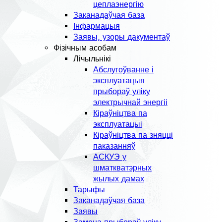
цеплаэнергію
Заканадаўчая база
Інфармацыя
Заявы, узоры дакументаў
Фізічным асобам
Лічыльнікі
Абслугоўванне і
эксплуатацыя
прыбораў уліку
электрычнай энергіі
Кіраўніцтва па
эксплуатацыі
Кіраўніцтва па зняцці
паказанняў
АСКУЭ у
шматкватэрных
жылых дамах
Тарыфы
Заканадаўчая база
Заявы