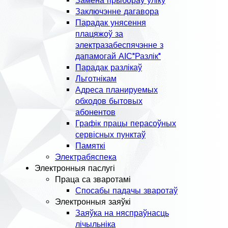
Замена прыбораў уліку
Заключэнне дагавора
Парадак унясення
плацяжоў за
электразабеспячэнне з
дапамогай АІС"Разлік"
Парадак разлікаў
Льготнікам
Адреса планируемых
обходов бытовых
абонентов
Графік працы перасоўных
сервісных пунктаў
Памяткі
Электрабяспека
Электронныя паслугі
Праца са зваротамі
Спосабы падачы зваротаў
Электронныя заяўкі
Заяўка на няспраўнасць
лічыльніка