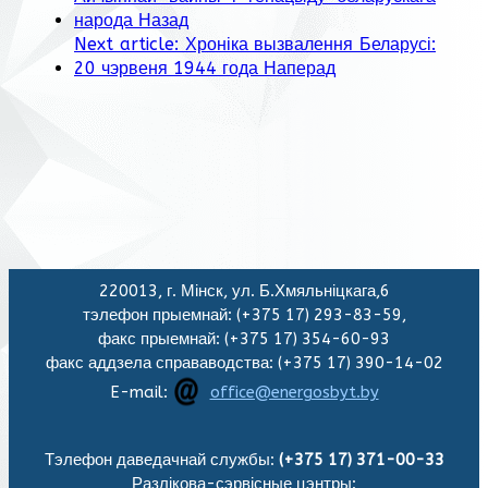
народа
Назад
Next article: Хроніка вызвалення Беларусі:
20 чэрвеня 1944 года
Наперад
220013, г. Мінск, ул. Б.Хмяльніцкага,6
тэлефон прыемнай: (+375 17) 293-83-59,
факс прыемнай: (+375 17) 354-60-93
факс аддзела справаводства: (+375 17) 390-14-02
E-mail:
office@energosbyt.by
Тэлефон даведачнай службы:
(+375 17) 371-00-33
Разлікова-сэрвісные цэнтры
: