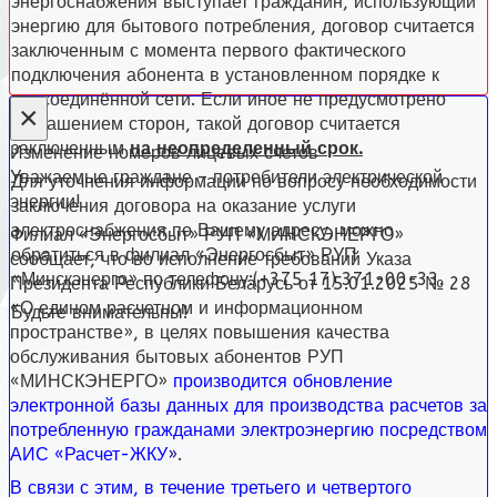
энергоснабжения выступает гражданин, использующий
энергию для бытового потребления, договор считается
заключенным с момента первого фактического
подключения абонента в установленном порядке к
присоединённой сети. Если иное не предусмотрено
×
соглашением сторон, такой договор считается
заключенным
на неопределенный срок.
Изменение номеров лицевых счетов
Уважаемые граждане – потребители электрической
Для уточнения информации по вопросу необходимости
энергии!
заключения договора на оказание услуги
электроснабжения по Вашему адресу, можно
Филиал «Энергосбыт» РУП «МИНСКЭНЕРГО»
обратиться в филиал «Энергосбыт» РУП
сообщает, что во исполнение требований Указа
«Минскэнерго» по телефону:(+375 17) 371-00-33.
Президента Республики Беларусь от 15.01.2025 № 28
«О едином расчетном и информационном
Будьте внимательны!
пространстве», в целях повышения качества
обслуживания бытовых абонентов РУП
«МИНСКЭНЕРГО»
производится обновление
электронной базы данных для производства расчетов за
потребленную гражданами электроэнергию посредством
АИС «Расчет-ЖКУ
»
.
В связи с этим, в течение третьего и четвертого