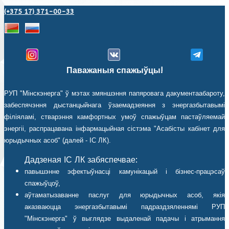
(+375 17) 371-00-33
Паважаныя спажыўцы!
РУП "Мінскэнерга" ў мэтах змяншэння папяровага дакументаабароту,
забеспячэння дыстанцыйнага ўзаемадзеяння з энергазбытавымі
філіяламі, стварэння камфортных умоў спажыўцам пастаўляемай
энергіі, распрацавана інфармацыйная сістэма "Асабісты кабінет для
юрыдычных асоб" (далей - ІС ЛК).
Дадзеная ІС ЛК забяспечвае:
павышэнне эфектыўнасці камунікацый і бізнес-працэсаў
спажыўцоў,
аўтаматызаванне паслуг для юрыдычных асоб, якія
аказваюцца энергазбытавымі падраздзяленнямі РУП
"Мінскэнерга" ў выглядзе выдаленай падачы і атрымання