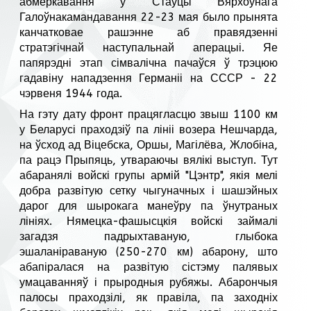
абмеркавання ў Стаўцы Вярхоўнага
Галоўнакамандавання 22-23 мая было прынята
канчатковае рашэнне аб правядзенні
стратэгічнай наступальнай аперацыі. Яе
папярэдні этап сімвалічна пачаўся ў трэцюю
гадавіну нападзення Германіі на СССР - 22
чэрвеня 1944 года.
На гэту дату фронт працягласцю звыш 1100 км
у Беларусі праходзіў па лініі возера Нешчарда,
на ўсход ад Віцебска, Оршы, Магілёва, Жлобіна,
па рацэ Прыпяць, утвараючы вялікі выступ. Тут
абаранялі войскі групы армій "Цэнтр", якія мелі
добра развітую сетку чыгуначных і шашэйных
дарог для шырокага манеўру па ўнутраных
лініях. Нямецка-фашысцкія войскі займалі
загадзя падрыхтаваную, глыбока
эшаланіраваную (250-270 км) абарону, што
абапіралася на развітую сістэму палявых
умацаванняў і прыродныя рубяжы. Абарончыя
палосы праходзілі, як правіла, па заходніх