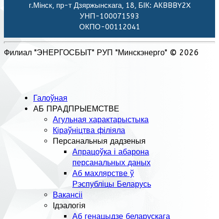
г.Мiнск, пр-т Дзяржынскага, 18, БІК: АКBBBY2X
УНП-100071593
ОКПО-00112041
Филиал "ЭНЕРГОСБЫТ" РУП "Минскэнерго" © 2026
Галоўная
АБ ПРАДПРЫЕМСТВЕ
Агульная характарыстыка
Кіраўніцтва філіяла
Персанальныя дадзеныя
Апрацоўка і абарона
персанальных даных
Аб махлярстве ў
Рэспубліцы Беларусь
Вакансіі
Ідэалогія
Аб генацыдзе беларускага