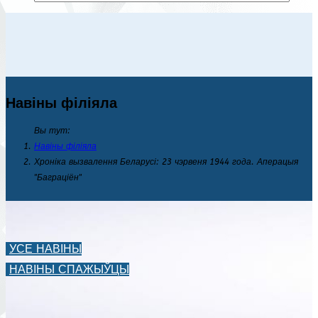
Навіны філіяла
Вы тут:
Навіны філіяла
Хроніка вызвалення Беларусі: 23 чэрвеня 1944 года. Аперацыя
"Баграціён"
УСЕ НАВІНЫ
НАВІНЫ СПАЖЫЎЦЫ