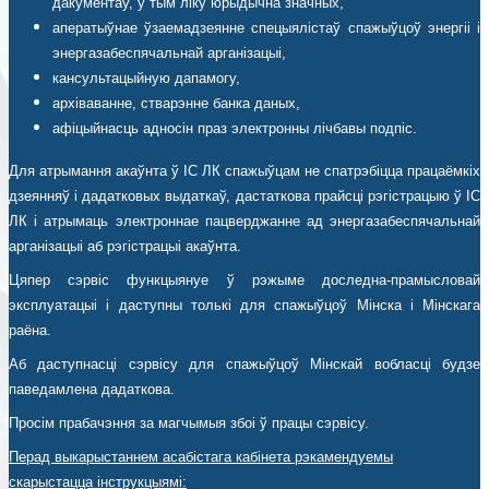
дакументаў, у тым ліку юрыдычна значных,
аператыўнае ўзаемадзеянне спецыялістаў спажыўцоў энергіі і
энергазабеспячальнай арганізацыі,
кансультацыйную дапамогу,
архіваванне, стварэнне банка даных,
афіцыйнасць адносін праз электронны лічбавы подпіс.
Для атрымання акаўнта ў ІС ЛК спажыўцам не спатрэбіцца працаёмкіх
дзеянняў і дадатковых выдаткаў, дастаткова прайсці рэгістрацыю ў ІС
ЛК і атрымаць электроннае пацверджанне ад энергазабеспячальнай
арганізацыі аб рэгістрацыі акаўнта.
Цяпер сэрвіс функцыянуе ў рэжыме доследна-прамысловай
эксплуатацыі і даступны толькі для спажыўцоў Мінска і Мінскага
раёна.
Аб даступнасці сэрвісу для спажыўцоў Мінскай вобласці будзе
паведамлена дадаткова.
Просім прабачэння за магчымыя збоі ў працы сэрвісу.
Перад выкарыстаннем асабістага кабінета рэкамендуемы
скарыстацца інструкцыямі: