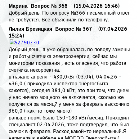
Марина
Вопрос № 368 (15.04.2026 16:46)
Добрый день. По вопросу №366 письменный ответ
не требуется. Все объяснили по телефону.
Лилия Брезицкая
Вопрос № 367 (07.04.2026
15:24)
Добрый день, я уже обращалась по поводу замены
и работы счетчика электроэнергии, сейчас мы
мониторим показания , есть опасения, что работа
счетчика некорректна.
в начале апреля - 430,0кВт (03.04), 04.04.26 -
436,0 ( приходила инспектор энергосбыта
кажется), сегодня 381,0 кВт, это при том, что днем
у нас ничего мощного не включается, сколько же
получится за месяц? у меня за февраль выскочило
360,0 ( как-то тоже много)
раньше норм. было 150-180 кВт/месяц. Приходил
специалист 02.04.2026, тоже подтвердил, что был
скачок в феврале. Расход какой-то нереальный.Я
написала в вайбере на МОСЭЭ Энергосбыта (