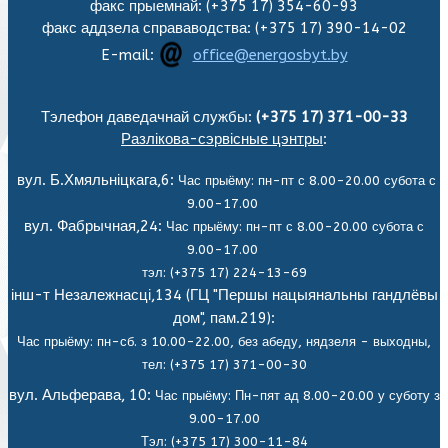
факс прыемнай: (+375 17) 354-60-93
факс аддзела справаводства: (+375 17) 390-14-02
E-mail:
office@energosbyt.by
Тэлефон даведачнай службы:
(+375 17) 371-00-33
Разлікова-сэрвісные цэнтры
:
вул. Б.Хмяльніцкага,6:
Час прыёму: пн-пт с 8.00-20.00 субота с
9.00-17.00
вул. Фабрычная,24:
Час прыёму: пн-пт с 8.00-20.00 субота с
9.00-17.00
тэл: (+375 17) 224-13-69
інш-т Незалежнасці,134 (ГЦ "Першы нацыянальны гандлёвы
дом", пам.219):
Час прыёму: пн-сб. з 10.00-22.00, без абеду, нядзеля - выходны,
тел: (+375 17) 371-00-30
вул. Альферава, 10:
Час прыёму: Пн-пят ад 8.00-20.00 у суботу з
9.00-17.00
Тэл: (+375 17) 300-11-84