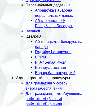
Персанальныя дадзеныя
Апрацоўка і абарона
персанальных даных
Аб махлярстве ў
Рэспубліцы Беларусь
Вакансіі
Ідэалогія
Аб генацыдзе беларускага
народа
Год міру і стварэння
БРРМ
РГА "Белая Русь"
Беларусь адзіная
Барацьба з карупцыяй
Адміністрацыйныя працэдуры
Для грамадзян у сферы
энергазабеспячэння
Для грамадзян, якія з'яўляюцца
работнікамі (былымі
работнікамі) філіяла