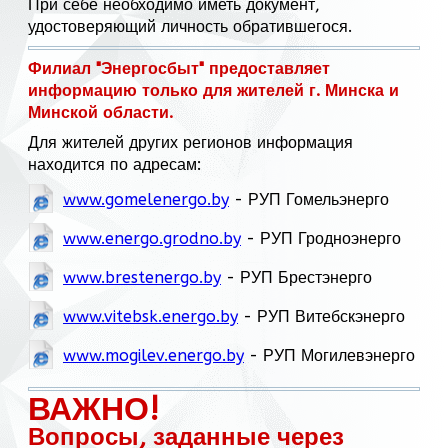
При себе необходимо иметь документ,
удостоверяющий личность обратившегося.
Филиал "Энергосбыт" предоставляет
информацию только для жителей г. Минска и
Минской области.
Для жителей других регионов информация
находится по адресам:
www.gomelenergo.by
- РУП Гомельэнерго
www.energo.grodno.by
- РУП Гродноэнерго
www.brestenergo.by
- РУП Брестэнерго
www.vitebsk.energo.by
- РУП Витебскэнерго
www.mogilev.energo.by
- РУП Могилевэнерго
ВАЖНО!
Вопросы, заданные через