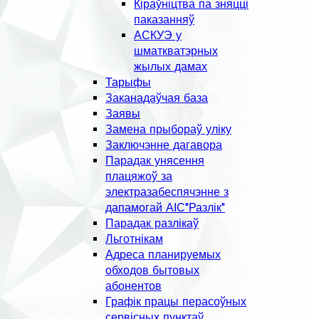
Кіраўніцтва па зняцці
паказанняў
АСКУЭ у
шматкватэрных
жылых дамах
Тарыфы
Заканадаўчая база
Заявы
Замена прыбораў уліку
Заключэнне дагавора
Парадак унясення
плацяжоў за
электразабеспячэнне з
дапамогай АІС"Разлік"
Парадак разлікаў
Льготнікам
Адреса планируемых
обходов бытовых
абонентов
Графік працы перасоўных
сервісных пунктаў