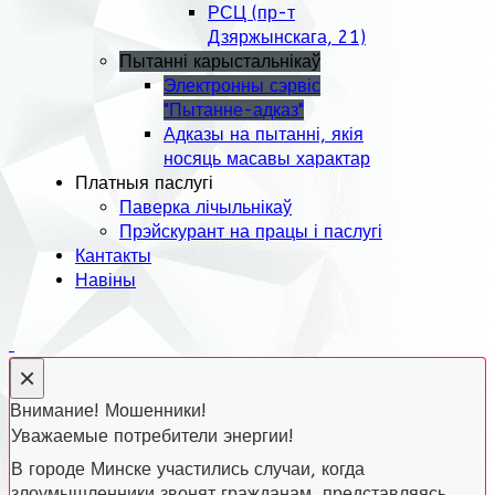
РСЦ (пр-т
Дзяржынскага, 21)
Пытанні карыстальнікаў
Электронны сэрвіс
"Пытанне-адказ"
Адказы на пытанні, якія
носяць масавы характар
Платныя паслугі
Паверка лічыльнікаў
Прэйскурант на працы і паслугі
Кантакты
Навіны
×
Внимание! Мошенники!
Уважаемые потребители энергии!
В городе Минске участились случаи, когда
злоумышленники звонят гражданам, представляясь