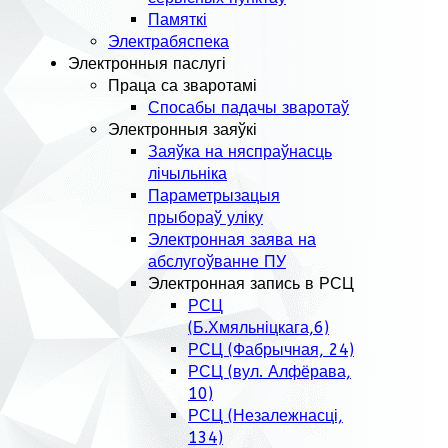
Памяткі
Электрабяспека
Электронныя паслугі
Праца са зваротамі
Спосабы падачы зваротаў
Электронныя заяўкі
Заяўка на няспраўнасць
лічыльніка
Параметрызацыя
прыбораў уліку
Электронная заява на
абслугоўванне ПУ
Электронная запись в РСЦ
РСЦ
(Б.Хмяльніцкага,6)
РСЦ (Фабрычная, 24)
РСЦ (вул. Алфёрава,
10)
РСЦ (Незалежнасці,
134)