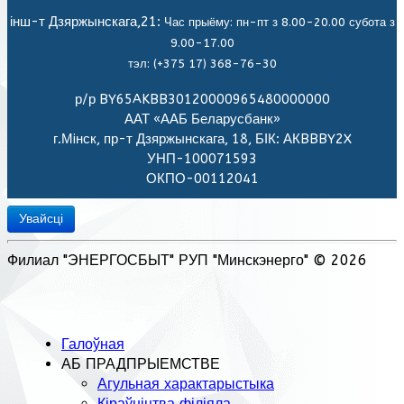
інш-т Дзяржынскага,21:
Час прыёму: пн-пт з 8.00-20.00 субота з
9.00-17.00
тэл: (+375 17) 368-76-30
р/р BY65AKBB30120000965480000000
ААТ «ААБ Беларусбанк»
г.Мiнск, пр-т Дзяржынскага, 18, БІК: АКBBBY2X
УНП-100071593
ОКПО-00112041
Увайсці
Филиал "ЭНЕРГОСБЫТ" РУП "Минскэнерго" © 2026
Галоўная
АБ ПРАДПРЫЕМСТВЕ
Агульная характарыстыка
Кіраўніцтва філіяла