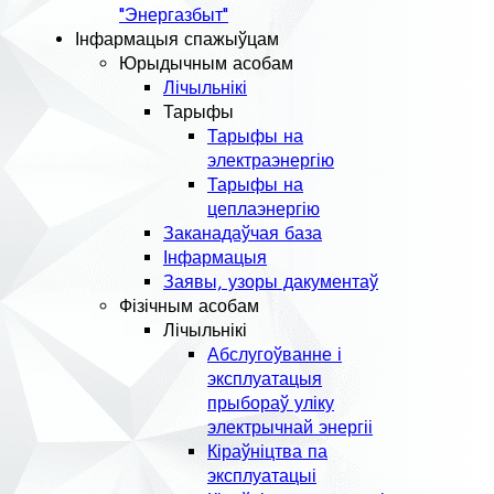
"Энергазбыт"
Інфармацыя спажыўцам
Юрыдычным асобам
Лічыльнікі
Тарыфы
Тарыфы на
электраэнергію
Тарыфы на
цеплаэнергію
Заканадаўчая база
Інфармацыя
Заявы, узоры дакументаў
Фізічным асобам
Лічыльнікі
Абслугоўванне і
эксплуатацыя
прыбораў уліку
электрычнай энергіі
Кіраўніцтва па
эксплуатацыі