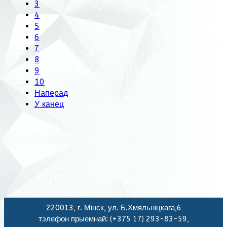
3
4
5
6
7
8
9
10
Наперад
У канец
220013, г. Мінск, ул. Б.Хмяльніцкага,6
тэлефон прыемнай: (+375 17) 293-83-59,