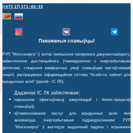
(+375 17) 371-00-33
Паважаныя спажыўцы!
РУП "Мінскэнерга" ў мэтах змяншэння папяровага дакументаабароту,
забеспячэння дыстанцыйнага ўзаемадзеяння з энергазбытавымі
філіяламі, стварэння камфортных умоў спажыўцам пастаўляемай
энергіі, распрацавана інфармацыйная сістэма "Асабісты кабінет для
юрыдычных асоб" (далей - ІС ЛК).
Дадзеная ІС ЛК забяспечвае:
павышэнне эфектыўнасці камунікацый і бізнес-працэсаў
спажыўцоў,
аўтаматызаванне паслуг для юрыдычных асоб, якія
аказваюцца энергазбытавымі падраздзяленнямі РУП
"Мінскэнерга" ў выглядзе выдаленай падачы і атрымання