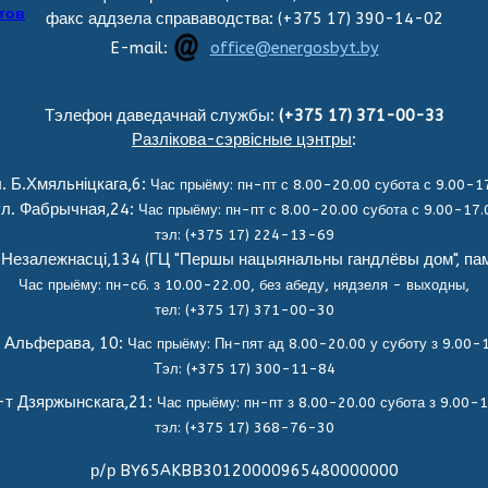
тов
факс аддзела справаводства: (+375 17) 390-14-02
E-mail:
office@energosbyt.by
Тэлефон даведачнай службы:
(+375 17) 371-00-33
Разлікова-сэрвісные цэнтры
:
. Б.Хмяльніцкага,6:
Час прыёму: пн-пт с 8.00-20.00 субота с 9.00-
ул. Фабрычная,24:
Час прыёму: пн-пт с 8.00-20.00 субота с 9.00-17
тэл: (+375 17) 224-13-69
 Незалежнасці,134 (ГЦ "Першы нацыянальны гандлёвы дом", пам
Час прыёму: пн-сб. з 10.00-22.00, без абеду, нядзеля - выходны,
тел: (+375 17) 371-00-30
. Альферава, 10:
Час прыёму: Пн-пят ад 8.00-20.00 у суботу з 9.00-
Тэл: (+375 17) 300-11-84
-т Дзяржынскага,21:
Час прыёму: пн-пт з 8.00-20.00 субота з 9.00-
тэл: (+375 17) 368-76-30
р/р BY65AKBB30120000965480000000