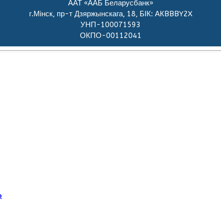
ААТ «ААБ Беларусбанк»
г.Мiнск, пр-т Дзяржынскага, 18, БІК: АКBBBY2X
УНП-100071593
ОКПО-00112041
р