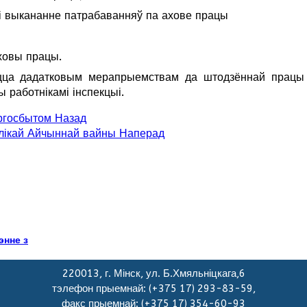
ку і выкананне патрабаванняў па ахове працы
ховы працы.
ецца дадатковым мерапрыемствам да штодзённай працы
 работнікамі інспекцыі.
ергосбытом
Назад
Вялікай Айчыннай вайны
Наперад
энне з
220013, г. Мінск, ул. Б.Хмяльніцкага,6
тэлефон прыемнай: (+375 17) 293-83-59,
факс прыемнай: (+375 17) 354-60-93