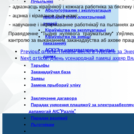
Лічыльнікі
- адказнасць кіраўнікоў і кожнага работніка за бяспе
Абслугоўванне і эксплуатацыя
- ацэнка і кіраванне рызыкамі;
прыбораў уліку электрычнай
энергіі
- навучанне і інфармаванне работнікаў па пытаннях а
Кіраўніцтва па эксплуатацыі
Правядзенне "Тыдня нулявога траўматызму" з'яўля
Кіраўніцтва па зняцці
кантролю за выкананнем заканадаўства аб ахове працы
паказанняў
АСКУЭ у шматкватэрных жылых
Previous article: Первое место в турслете за Эн
дамах
Next article: Дзень усенароднай памяці ахвяр 
Тарыфы
Заканадаўчая база
Заявы
Замена прыбораў уліку
Заключэнне дагавора
Парадак унясення плацяжоў за электразабеспяч
дапамогай АІС"Разлік"
Парадак разлікаў
Льготнікам