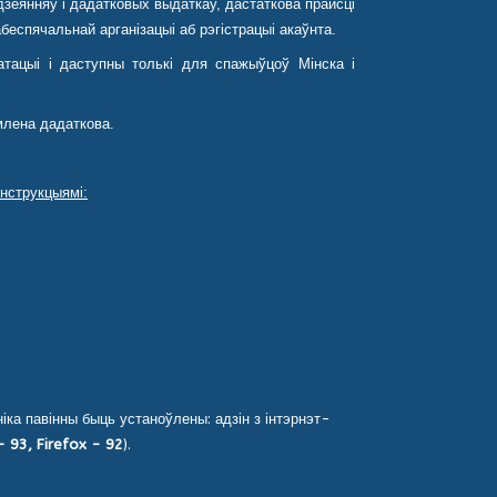
зеянняў і дадатковых выдаткаў, дастаткова прайсці
еспячальнай арганізацыі аб рэгістрацыі акаўнта.
тацыі і даступны толькі для спажыўцоў Мінска і
млена дадаткова.
нструкцыямі:
).
ў (спампаваць).
ка павінны быць устаноўлены: адзін з інтэрнэт-
 93, Firefox - 92
).