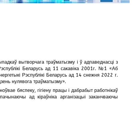
падкаў вытворчага траўматызму і ў адпаведнасці з
эспублікі Беларусь ад 11 сакавіка 2001г. №1 «Аб
ергетыкі Рэспублікі Беларусь ад 14 снежня 2022 г.
дзень нулявога траўматызму».
оўвае бяспеку, гігіену працы і дабрабыт работнікаў
 пачынаючы ад кіраўніка арганізацыі заканчваючы