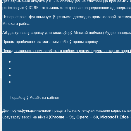
Для атрымання акаўнта ў ІС ЛК спажыўцам не спатрэбіцца працаёмкіх д
рэгістрацыю ў ІС ЛК і атрымаць электроннае пацверджанне ад энергазаб
Цяпер сэрвіс функцыянуе ў рэжыме доследна-прамысловай эксплуа
Мінскага раёна.
Аб даступнасці сэрвісу для спажыўцоў Мінскай вобласці будзе паведа
Просім прабачэння за магчымыя збоі ў працы сэрвісу.
Перад выкарыстаннем асабістага кабінета рэкамендуемы скарыстацца і
Інструкцыя па выкарыстанні Асабістага кабінета ЮЛ (спампаваць
Інструкцыя па ўстаноўцы персанальнага мэнэджэра сертыфіката
Інструкцыя па працы з Avest Agent (спампаваць).
Avest Agent (спампаваць).
Перайсці ў Асабісты кабінет
Для поўнафункцыянальнай працы з ІС на кліенцкай машыне карыстальні
браўзэраў версіі не ніжэй (
Chrome - 91, Opera - 60, Microsoft Edge -