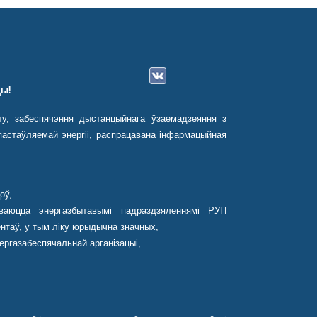
ы!
ту, забеспячэння дыстанцыйнага ўзаемадзеяння з
астаўляемай энергіі, распрацавана інфармацыйная
оў,
ваюцца энергазбытавымі падраздзяленнямі РУП
нтаў, у тым ліку юрыдычна значных,
ергазабеспячальнай арганізацыі,