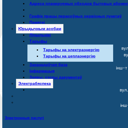
Адреса планируемых обходов бытовых абонен
Графік працы перасоўных сервісных пунктаў
Памяткі
Юрыдычным асобам
Лічыльнікі
Тарыфы
вул
Тарыфы на электраэнергію
в
Тарыфы на цеплаэнергію
Заканадаўчая база
інш-т
Інфармацыя
Заявы, узоры дакументаў
Электрабяспека
вул
інш
Электронныя паслугі