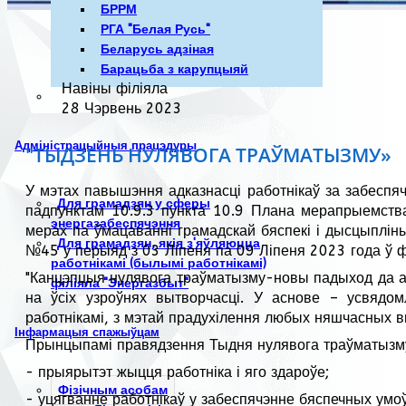
БРРМ
РГА "Белая Русь"
Беларусь адзіная
Барацьба з карупцыяй
Навіны філіяла
28 Чэрвень 2023
Адміністрацыйныя працэдуры
"ТЫДЗЕНЬ НУЛЯВОГА ТРАЎМАТЫЗМУ»
У мэтах павышэння адказнасці работнікаў за забеспя
Для грамадзян у сферы
падпунктам 10.9.3 пункта 10.9 Плана мерапрыемства
энергазабеспячэння
мерах па ўмацаванні грамадскай бяспекі і дысцыпліны
Для грамадзян, якія з'яўляюцца
№45 у перыяд з 03 Ліпеня па 09 Ліпеня 2023 года ў 
работнікамі (былымі работнікамі)
"Канцэпцыя нулявога траўматызму-новы падыход да арг
філіяла "Энергазбыт"
на ўсіх узроўнях вытворчасці. У аснове – усвядом
работнікамі, з мэтай прадухілення любых няшчасных в
Інфармацыя спажыўцам
Прынцыпамі правядзення Тыдня нулявога траўматызму
- прыярытэт жыцця работніка і яго здароўе;
Фізічным асобам
- уцягванне работнікаў у забеспячэнне бяспечных умоў