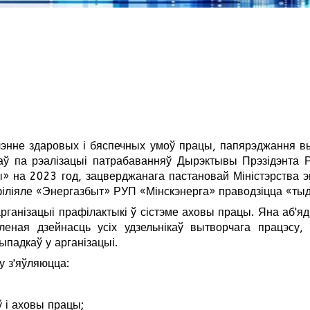
чэнне здаровых і бяспечных умоў працы, папярэджання вы
ў па рэалізацыі патрабаванняў Дырэктывы Прэзідэнта Р
» на 2023 год, зацверджанага пастановай Міністэрства эн
філіяле «Энергазбыт» РУП «Мінскэнерга» праводзіцца «ты
анізацыі прафілактыкі ў сістэме аховы працы. Яна аб'ядн
леная дзейнасць усіх удзельнікаў вытворчага працэсу,
ыпадкаў у арганізацыі.
 з'яўляюцца:
 і аховы працы;