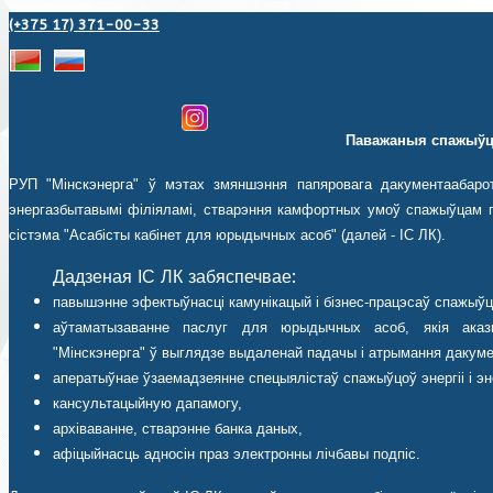
(+375 17) 371-00-33
Паважаныя спажыўц
РУП "Мінскэнерга" ў мэтах змяншэння папяровага дакументаабаро
энергазбытавымі філіяламі, стварэння камфортных умоў спажыўцам п
сістэма "Асабісты кабінет для юрыдычных асоб" (далей - ІС ЛК).
Дадзеная ІС ЛК забяспечвае:
павышэнне эфектыўнасці камунікацый і бізнес-працэсаў спажыўц
аўтаматызаванне паслуг для юрыдычных асоб, якія аказ
"Мінскэнерга" ў выглядзе выдаленай падачы і атрымання дакуме
аператыўнае ўзаемадзеянне спецыялістаў спажыўцоў энергіі і эн
кансультацыйную дапамогу,
архіваванне, стварэнне банка даных,
афіцыйнасць адносін праз электронны лічбавы подпіс.