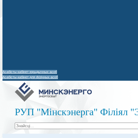
Асабісты кабінет юрыдычных асоб
Асабісты кабінет для фізічных асоб
РУП "Мінскэнерга" Філіял "