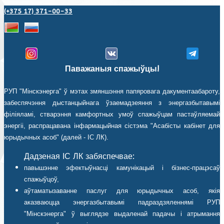
(+375 17) 371-00-33
Паважаныя спажыўцы!
РУП "Мінскэнерга" ў мэтах змяншэння папяровага дакументаабароту,
забеспячэння дыстанцыйнага ўзаемадзеяння з энергазбытавымі
філіяламі, стварэння камфортных умоў спажыўцам пастаўляемай
энергіі, распрацавана інфармацыйная сістэма "Асабісты кабінет для
юрыдычных асоб" (далей - ІС ЛК).
Дадзеная ІС ЛК забяспечвае:
павышэнне эфектыўнасці камунікацый і бізнес-працэсаў
спажыўцоў,
аўтаматызаванне паслуг для юрыдычных асоб, якія
аказваюцца энергазбытавымі падраздзяленнямі РУП
"Мінскэнерга" ў выглядзе выдаленай падачы і атрымання