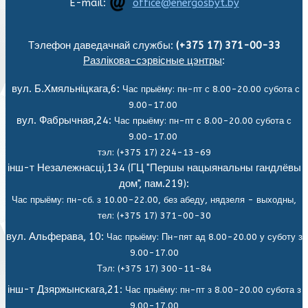
E-mail:
office@energosbyt.by
Тэлефон даведачнай службы:
(+375 17) 371-00-33
Разлікова-сэрвісные цэнтры
:
вул. Б.Хмяльніцкага,6:
Час прыёму: пн-пт с 8.00-20.00 субота с
9.00-17.00
вул. Фабрычная,24:
Час прыёму: пн-пт с 8.00-20.00 субота с
9.00-17.00
тэл: (+375 17) 224-13-69
інш-т Незалежнасці,134 (ГЦ "Першы нацыянальны гандлёвы
дом", пам.219):
Час прыёму: пн-сб. з 10.00-22.00, без абеду, нядзеля - выходны,
тел: (+375 17) 371-00-30
вул. Альферава, 10:
Час прыёму: Пн-пят ад 8.00-20.00 у суботу з
9.00-17.00
Тэл: (+375 17) 300-11-84
інш-т Дзяржынскага,21:
Час прыёму: пн-пт з 8.00-20.00 субота з
9.00-17.00