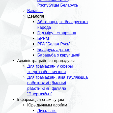
Рэспубліцы Беларусь
Вакансіі
Ідэалогія
Аб генацыдзе беларускага
народа
Год міру і стварэння
БРРМ
РГА "Белая Русь"
Беларусь адзіная
Барацьба з карупцыяй
Адміністрацыйныя працэдуры
Для грамадзян у сферы
энергазабеспячэння
Для грамадзян, якія з'яўляюцца
работнікамі (былымі
работнікамі) філіяла
"Энергазбыт"
Інфармацыя спажыўцам
Юрыдычным асобам
Лічыльнікі