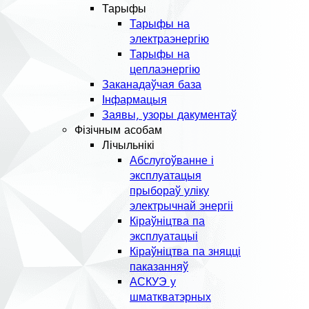
Тарыфы
Тарыфы на
электраэнергію
Тарыфы на
цеплаэнергію
Заканадаўчая база
Інфармацыя
Заявы, узоры дакументаў
Фізічным асобам
Лічыльнікі
Абслугоўванне і
эксплуатацыя
прыбораў уліку
электрычнай энергіі
Кіраўніцтва па
эксплуатацыі
Кіраўніцтва па зняцці
паказанняў
АСКУЭ у
шматкватэрных