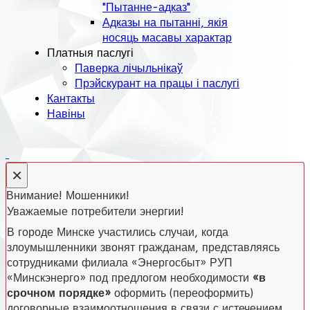
"Пытанне-адказ"
Адказы на пытанні, якія
носяць масавы характар
Платныя паслугі
Паверка лічыльнікаў
Прэйскурант на працы і паслугі
Кантакты
Навіны
×
Внимание! Мошенники!
Уважаемые потребители энергии!
В городе Минске участились случаи, когда
злоумышленники звонят гражданам, представляясь
сотрудниками филиала «Энергосбыт» РУП
«Минскэнерго» под предлогом необходимости
«в
срочном порядке»
оформить (переоформить)
договорные взаимоотношения в связи с истечением