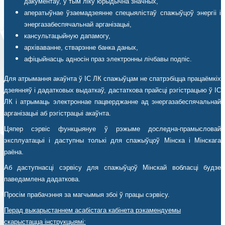
дакументаў, у тым ліку юрыдычна значных,
аператыўнае ўзаемадзеянне спецыялістаў спажыўцоў энергіі і
энергазабеспячальнай арганізацыі,
кансультацыйную дапамогу,
архіваванне, стварэнне банка даных,
афіцыйнасць адносін праз электронны лічбавы подпіс.
Для атрымання акаўнта ў ІС ЛК спажыўцам не спатрэбіцца працаёмкіх
дзеянняў і дадатковых выдаткаў, дастаткова прайсці рэгістрацыю ў ІС
ЛК і атрымаць электроннае пацверджанне ад энергазабеспячальнай
арганізацыі аб рэгістрацыі акаўнта.
Цяпер сэрвіс функцыянуе ў рэжыме доследна-прамысловай
эксплуатацыі і даступны толькі для спажыўцоў Мінска і Мінскага
раёна.
Аб даступнасці сэрвісу для спажыўцоў Мінскай вобласці будзе
паведамлена дадаткова.
Просім прабачэння за магчымыя збоі ў працы сэрвісу.
Перад выкарыстаннем асабістага кабінета рэкамендуемы
скарыстацца інструкцыямі: