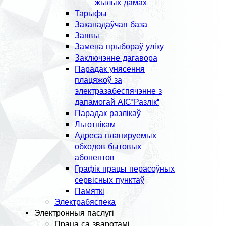
жылых дамах
Тарыфы
Заканадаўчая база
Заявы
Замена прыбораў уліку
Заключэнне дагавора
Парадак унясення
плацяжоў за
электразабеспячэнне з
дапамогай АІС"Разлік"
Парадак разлікаў
Льготнікам
Адреса планируемых
обходов бытовых
абонентов
Графік працы перасоўных
сервісных пунктаў
Памяткі
Электрабяспека
Электронныя паслугі
Праца са зваротамі