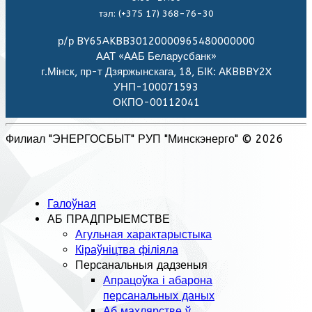
тэл: (+375 17) 368-76-30
р/р BY65AKBB30120000965480000000
ААТ «ААБ Беларусбанк»
г.Мiнск, пр-т Дзяржынскага, 18, БІК: АКBBBY2X
УНП-100071593
ОКПО-00112041
Филиал "ЭНЕРГОСБЫТ" РУП "Минскэнерго" © 2026
Галоўная
АБ ПРАДПРЫЕМСТВЕ
Агульная характарыстыка
Кіраўніцтва філіяла
Персанальныя дадзеныя
Апрацоўка і абарона
персанальных даных
Аб махлярстве ў