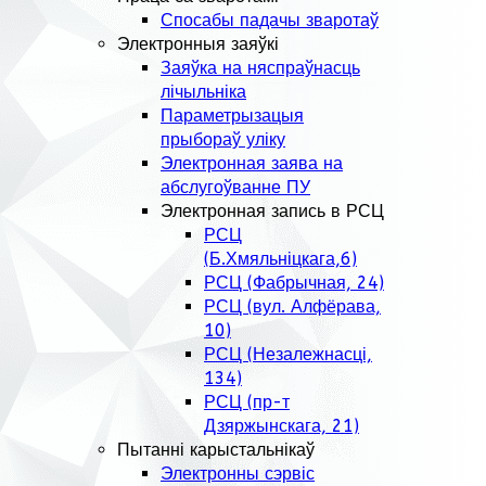
Спосабы падачы зваротаў
Электронныя заяўкі
Заяўка на няспраўнасць
лічыльніка
Параметрызацыя
прыбораў уліку
Электронная заява на
абслугоўванне ПУ
Электронная запись в РСЦ
РСЦ
(Б.Хмяльніцкага,6)
РСЦ (Фабрычная, 24)
РСЦ (вул. Алфёрава,
10)
РСЦ (Незалежнасці,
134)
РСЦ (пр-т
Дзяржынскага, 21)
Пытанні карыстальнікаў
Электронны сэрвіс