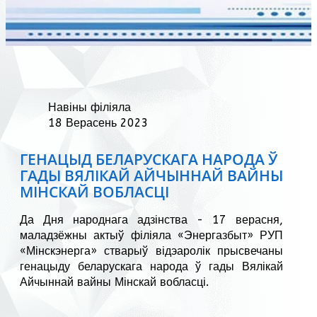
Навіны філіяла
18 Верасень 2023
ГЕНАЦЫД БЕЛАРУСКАГА НАРОДА Ў
ГАДЫ ВЯЛІКАЙ АЙЧЫННАЙ ВАЙНЫ
МІНСКАЙ ВОБЛАСЦІ
Да Дня народнага адзінства - 17 верасня,
маладзёжны актыў філіяла «Энергазбыт» РУП
«Мінскэнерга» стварыў відэаролік прысвечаны
генацыду беларускага народа ў гады Вялікай
Айчыннай вайны Мінскай вобласці.