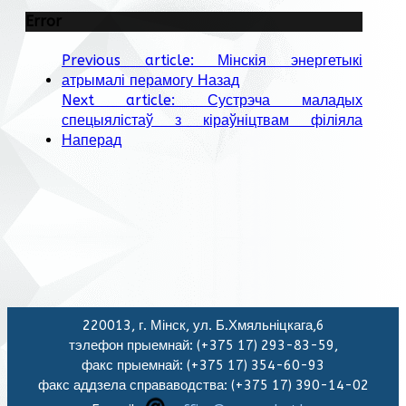
Error
Previous article: Мінскія энергетыкі
атрымалі перамогу
Назад
Next article: Сустрэча маладых
спецыялістаў з кіраўніцтвам філіяла
Наперад
220013, г. Мінск, ул. Б.Хмяльніцкага,6
тэлефон прыемнай: (+375 17) 293-83-59,
факс прыемнай: (+375 17) 354-60-93
факс аддзела справаводства: (+375 17) 390-14-02