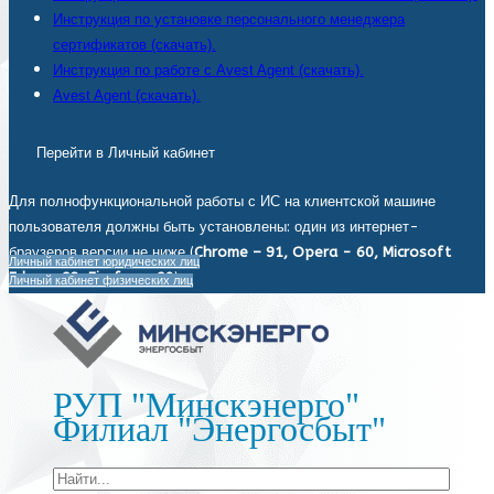
Инструкция по установке персонального менеджера
сертификатов (скачать).
Инструкция по работе с Avest Agent (скачать).
Avest Agent (скачать).
Перейти в Личный кабинет
Для полнофункциональной работы с ИС на клиентской машине
пользователя должны быть установлены: один из интернет-
браузеров версии не ниже (
Chrome – 91, Opera - 60, Microsoft
Личный кабинет юридических лиц
Edge - 93, Firefox - 92
).
Личный кабинет физических лиц
РУП "Минскэнерго"
Филиал "Энергосбыт"