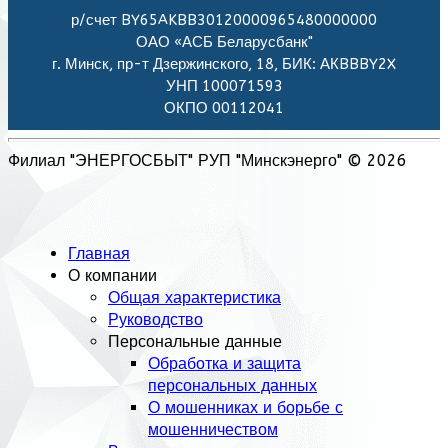
р/счет BY65AKBB30120000965480000000
ОАО «АСБ Беларусбанк"
г. Минск, пр-т Дзержинского, 18, БИК: АКBBBY2X
УНП 100071593
ОКПО 00112041
Филиал "ЭНЕРГОСБЫТ" РУП "Минскэнерго" © 2026
Главная
О компании
Общая характеристика
Руководство
Персональные данные
Обработка и защита
персональных данных
О мошенниках и борьбе с
мошенничеством