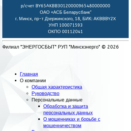
р/счет BY65AKBB30120000965480000000
ОАО «АСБ Беларусбанк"
г. Минск, пр-т Дзержинского, 18, БИК: АКBBBY2X
УНП 100071593
ОКПО 00112041
Филиал "ЭНЕРГОСБЫТ" РУП "Минскэнерго" © 2026
Главная
О компании
Общая характеристика
Руководство
Персональные данные
Обработка и защита
персональных данных
О мошенниках и борьбе с
мошенничеством