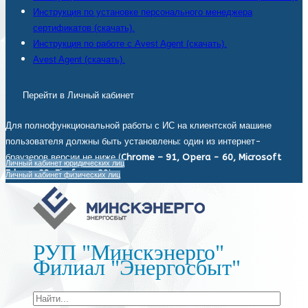
Инструкция по установке персонального менеджера
сертификатов (скачать).
Инструкция по работе с Avest Agent (скачать).
Avest Agent (скачать).
Перейти в Личный кабинет
Для полнофункциональной работы с ИС на клиентской машине
пользователя должны быть установлены: один из интернет-
браузеров версии не ниже (
Chrome – 91, Opera - 60, Microsoft
Личный кабинет юридических лиц
Edge - 93, Firefox - 92
).
Личный кабинет физических лиц
РУП "Минскэнерго"
Филиал "Энергосбыт"