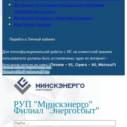
Инструкция по установке персонального менеджера
сертификатов (скачать).
Инструкция по работе с Avest Agent (скачать).
Avest Agent (скачать).
Перейти в Личный кабинет
Для полнофункциональной работы с ИС на клиентской машине
пользователя должны быть установлены: один из интернет-
браузеров версии не ниже (
Chrome – 91, Opera - 60, Microsoft
Личный кабинет юридических лиц
Edge - 93, Firefox - 92
).
Личный кабинет физических лиц
РУП "Минскэнерго"
Филиал "Энергосбыт"