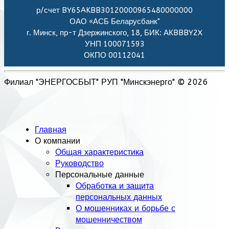
р/счет BY65AKBB30120000965480000000
ОАО «АСБ Беларусбанк"
г. Минск, пр-т Дзержинского, 18, БИК: АКBBBY2X
УНП 100071593
ОКПО 00112041
Филиал "ЭНЕРГОСБЫТ" РУП "Минскэнерго" © 2026
Главная
О компании
Общая характеристика
Руководство
Персональные данные
Обработка и защита
персональных данных
О мошенниках и борьбе с
мошенничеством