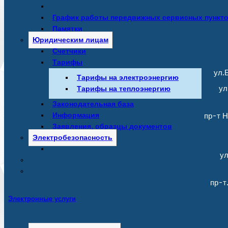
График работы передвижных сервисных пункт
Памятки
Юридическим лицам
Счетчики
Тарифы
ул.Б
Тарифы на электроэнергию
Тарифы на теплоэнергию
ул
Законодательная база
Информация
пр-т Н
Заявления, образцы документов
Электробезопасность
ул
пр-т
Электронные услуги