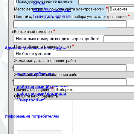
Пожалуйста, введите данные!
БРСМ
*
Место регистрации прибора учета электроэнергии
РОО "Белая Русь"
*
Беларусь единая
Полный адрес места установки прибора учета электроэнергии
Борьба с коррупцией
*
Контактный телефон
Несколько номеров вводите через пробел!
*
Номер абонента (лицевой счет)
Административные процедуры
Не более 9 знаков
Желаемая дата выполнения работ
Для граждан в сфере
энергоснабжения
Желаемое время выполнения работ
Для граждан, являющихся
работниками (бывшими
*
Причина обращения
работниками) филиала
Опишите неисправность
"Энергосбыт"
Информация потребителям