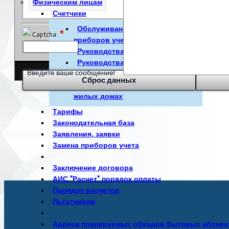
Физическим лицам
Счетчики
Обслуживание и эксплуатация
*
Captcha:
приборов учета электроэнергии
Руководства по эксплуатации
Руководства по снятию
Введите ваше сообщение!
показаний
АСКУЭ в многоквартирных
жилых домах
Тарифы
Законодательная база
Заявления, заявки
Замена приборов учета
Заключение договора
АИС "Расчет" порядок оплаты
Порядок расчетов
Льготникам
Адреса планируемых обходов бытовых абонен