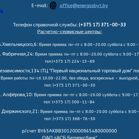
E-mail:
office@energosbyt.by
ов
Телефон справочной службы:
(+375 17) 371-00-33
Расчетно-сервисные центры:
.Хмельницкого,6:
Время приема: пн-пт с 8.00-20.00 суббота с 9.00-
. Фабричная,24:
Время приема: пн-пт с 8.00-20.00 суббота с 9.00-17
тел:(+375 17) 224-13-69
езависимости,134 (ТЦ "Первый национальный торговый дом" по
Время работы: пн-сб 10.00-22.00, без обеда,
воскресенье - выходной,
тел: (+375 17) 371-00-30
. Алфёрова,10:
Время приема: пн-пт с 8.00-20.00 суббота с 9.00-17
тел: (+375 17) 300-11-84
. Дзержинского,21:
Время приема: пн-пт с 8.00-20.00 суббота с 9.00
тел: (+375 17) 368-76-30
р/счет BY65AKBB30120000965480000000
ОАО «АСБ Беларусбанк"