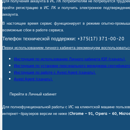
Для получения аккаунта в ИС ЛК потребителям не потребуется трудоем
пройти регистрацию в ИС ЛК и получить электронное подтверждение
аккаунта.
В настоящее время сервис функционирует в режиме опытно-промышл
возможные сбои в работе сервиса.
Телефон технической поддержки: +375(17) 371-00-20
Перед использованием личного кабинета рекомендуем воспользоватьс
Инструкция по использованию Личного кабинета ЮЛ (скачать).
Инструкция по установке персонального менеджера сертификатов
Инструкция по работе с Avest Agent (скачать).
Avest Agent (скачать).
Перейти в Личный кабинет
Для полнофункциональной работы с ИС на клиентской машине пользов
интернет-браузеров версии не ниже (
Chrome – 91, Opera - 60, Micros