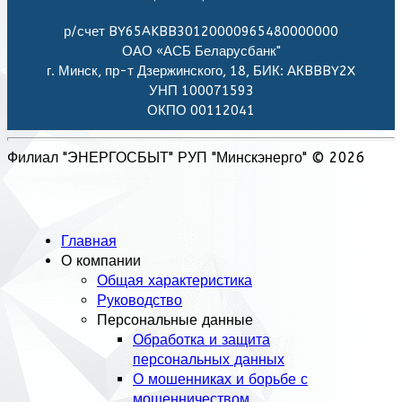
р/счет BY65AKBB30120000965480000000
ОАО «АСБ Беларусбанк"
г. Минск, пр-т Дзержинского, 18, БИК: АКBBBY2X
УНП 100071593
ОКПО 00112041
Филиал "ЭНЕРГОСБЫТ" РУП "Минскэнерго" © 2026
Главная
О компании
Общая характеристика
Руководство
Персональные данные
Обработка и защита
персональных данных
О мошенниках и борьбе с
мошенничеством