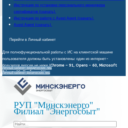
Инструкция по установке персонального менеджера
сертификатов (скачать).
Инструкция по работе с Avest Agent (скачать).
Avest Agent (скачать).
Перейти в Личный кабинет
Для полнофункциональной работы с ИС на клиентской машине
пользователя должны быть установлены: один из интернет-
браузеров версии не ниже (
Chrome – 91, Opera - 60, Microsoft
Личный кабинет юридических лиц
Edge - 93, Firefox - 92
).
Личный кабинет физических лиц
РУП "Минскэнерго"
Филиал "Энергосбыт"