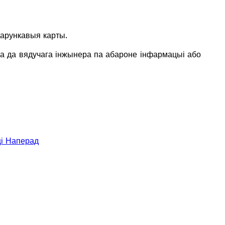
дарункавыя карты.
а да вядучага інжынера па абароне інфармацыі або
ці
Наперад