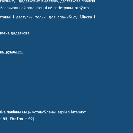
зеянняў і дадатковых выдаткаў, дастаткова прайсці
еспячальнай арганізацыі аб рэгістрацыі акаўнта.
тацыі і даступны толькі для спажыўцоў Мінска і
млена дадаткова.
нструкцыямі:
).
ў (спампаваць).
ка павінны быць устаноўлены: адзін з інтэрнэт-
 93, Firefox - 92
).