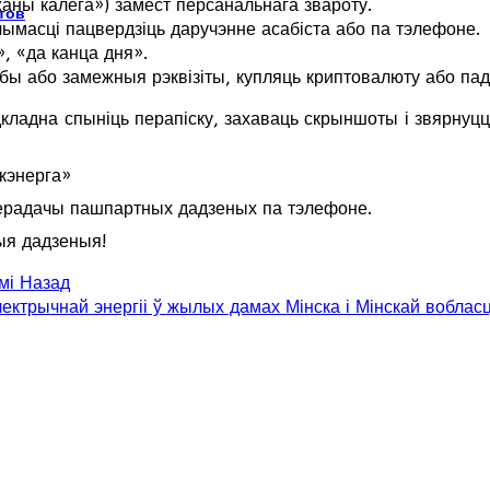
ны калега») замест персанальнага звароту.
тов
ымасці пацвердзіць даручэнне асабіста або па тэлефоне.
», «да канца дня».
бы або замежныя рэквізіты, купляць криптовалюту або па
ладна спыніць перапіску, захаваць скрыншоты і звярнуцц
кэнерга»
перадачы пашпартных дадзеных па тэлефоне.
ыя дадзеныя!
ымі
Назад
ектрычнай энергіі ў жылых дамах Мінска і Мінскай воблас