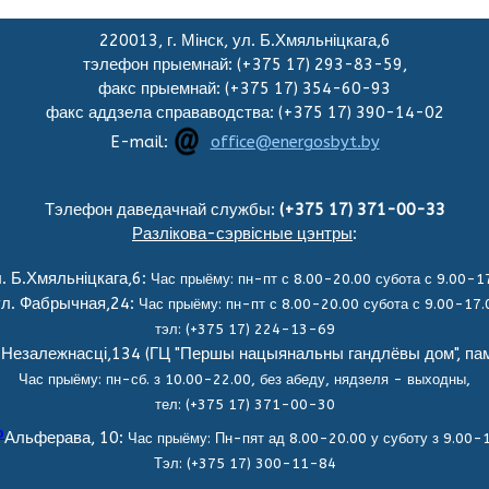
220013, г. Мінск, ул. Б.Хмяльніцкага,6
тэлефон прыемнай: (+375 17) 293-83-59,
факс прыемнай: (+375 17) 354-60-93
факс аддзела справаводства: (+375 17) 390-14-02
E-mail:
office@energosbyt.by
Тэлефон даведачнай службы:
(+375 17) 371-00-33
Разлікова-сэрвісные цэнтры
:
. Б.Хмяльніцкага,6:
Час прыёму: пн-пт с 8.00-20.00 субота с 9.00-
ул. Фабрычная,24:
Час прыёму: пн-пт с 8.00-20.00 субота с 9.00-17
тэл: (+375 17) 224-13-69
 Незалежнасці,134 (ГЦ "Першы нацыянальны гандлёвы дом", пам
Час прыёму: пн-сб. з 10.00-22.00, без абеду, нядзеля - выходны,
тел: (+375 17) 371-00-30
р
. Альферава, 10:
Час прыёму: Пн-пят ад 8.00-20.00 у суботу з 9.00-
Тэл: (+375 17) 300-11-84