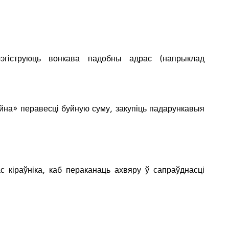
рэгіструюць вонкава падобны адрас (напрыклад
йна» перавесці буйную суму, закупіць падарункавыя
кіраўніка, каб пераканаць ахвяру ў сапраўднасці