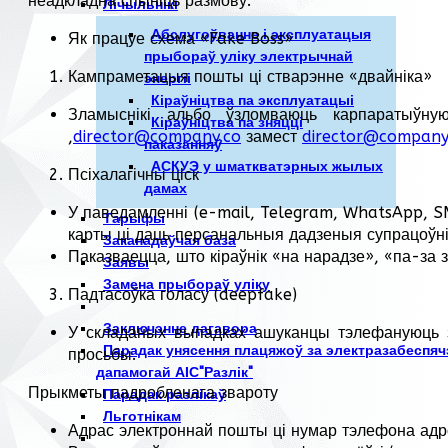
неадкладна спыніць размову.
Лічыльнікі
Абслугоўванне і эксплуатацыя
Як працуе схема «Fake Boss»
прыбораў уліку электрычнай
Кампраметацыя пошты ці стварэнне «двайніка»
энергіі
Кіраўніцтва па эксплуатацыі
Зламыснікі альбо ўзломваюць карпаратыўную
Кіраўніцтва па зняцці
,
director@company.co
замест
director@company
паказанняў
АСКУЭ у шматкватэрных жылых
Псіхалагічны ціск
дамах
У паведамленні (e-mail, Telegram, WhatsApp, S
Тарыфы
карты ці даць персанальныя дадзеныя супрацоўні
Заканадаўчая база
Паказваецца, што кіраўнік «на нарадзе», «па-за з
Заявы
Замена прыбораў уліку
Падтасоўка голасу (deepfake)
Заключэнне дагавора
У складаных выпадках ашуканцы тэлефануюць з 
Парадак унясення плацяжоў за электразабеспяч
просьбы.
дапамогай АІС"Разлік"
Прыкметы падробленага звароту
Парадак разлікаў
Льготнікам
Адрас электроннай пошты ці нумар тэлефона адр