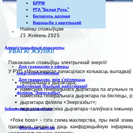
БРРМ
РГА "Белая Русь"
Беларусь адзіная
Барацьба з карупцыяй
Навіны спажыўцам
25 Жнівень 2025
Адміністрацыйныя працэдуры
УВАГА! ЖУЛIКI!
Паважаныя спажыўцы электрычнай энергіі!
Для грамадзян у сферы
У РУП «Мінскэнерга» пачасцілася колькасць выпадкаў 
энергазабеспячэння
Для грамадзян, якія з'яўляюцца
генеральнага дырэктара;
работнікамі (былымі работнікамі)
намесніка генеральнага дырэктара па агульных п
філіяла "Энергазбыт"
намесніка генеральнага дырэктара па бяспецы, р
дырэктара філіяла «Энергазбыт»;
першага намесніка дырэктара-галоўнага інжынер
Інфармацыя спажыўцам
«Fake boss» - гэта схема махлярства, пры якой зламы
грашовыя сродкі ці даць канфідэнцыйную інфармац
Фізічным асобам