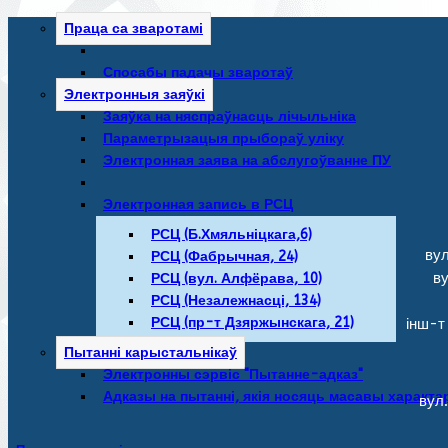
Праца са зваротамі
Спосабы падачы зваротаў
Электронныя заяўкі
Заяўка на няспраўнасць лічыльніка
Параметрызацыя прыбораў уліку
Электронная заява на абслугоўванне ПУ
Электронная запись в РСЦ
РСЦ (Б.Хмяльніцкага,6)
вул
РСЦ (Фабрычная, 24)
в
РСЦ (вул. Алфёрава, 10)
РСЦ (Незалежнасці, 134)
РСЦ (пр-т Дзяржынскага, 21)
інш-т
Пытанні карыстальнікаў
Электронны сэрвіс "Пытанне-адказ"
Адказы на пытанні, якія носяць масавы характа
вул