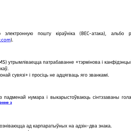
 электронную пошту кіраўніка (BEC-атака), альбо 
.com
).
MS) утрымліваецца патрабаванне «тэрмінова і канфідэнцы
каў.
онай сувязі» і просіць не адцягваць яго званкамі.
падменай нумара і выкарыстоўваюць сінтэзаваны голас 
энне з
озніваюцца ад карпаратыўных на адзін-два знака.