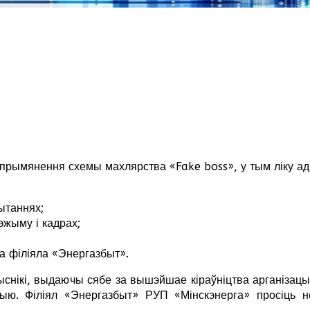
прымянення схемы махлярства «Fake boss», у тым ліку ад 
ытаннях;
эжыму і кадрах;
а філіяла «Энергазбыт».
снікі, выдаючы сябе за вышэйшае кіраўніцтва арганізацыі
ыю. Філіял «Энергазбыт» РУП «Мінскэнерга» просіць н