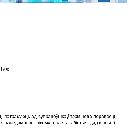
імя:
, патрабуюць ад супрацоўнікаў тэрмінова перавесці
е паведамляць нікому свае асабістыя дадзеныя і