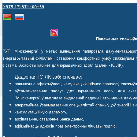
(+375 17) 371-00-33
Паважаныя спажыўц
РУП "Мінскэнерга" ў мэтах змяншэння папяровага дакументаабаро
энергазбытавымі філіяламі, стварэння камфортных умоў спажыўцам п
сістэма "Асабісты кабінет для юрыдычных асоб" (далей - ІС ЛК).
Дадзеная ІС ЛК забяспечвае:
павышэнне эфектыўнасці камунікацый і бізнес-працэсаў спажыўц
аўтаматызаванне паслуг для юрыдычных асоб, якія аказ
"Мінскэнерга" ў выглядзе выдаленай падачы і атрымання дакуме
аператыўнае ўзаемадзеянне спецыялістаў спажыўцоў энергіі і эн
кансультацыйную дапамогу,
архіваванне, стварэнне банка даных,
афіцыйнасць адносін праз электронны лічбавы подпіс.