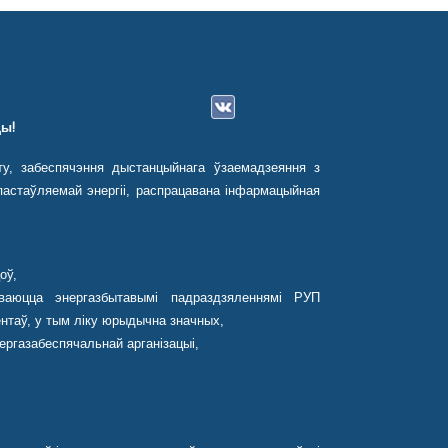
ы!
ту, забеспячэння дыстанцыйнага ўзаемадзеяння з
астаўляемай энергіі, распрацавана інфармацыйная
оў,
ваюцца энергазбытавымі падраздзяленнямі РУП
нтаў, у тым ліку юрыдычна значных,
ергазабеспячальнай арганізацыі,