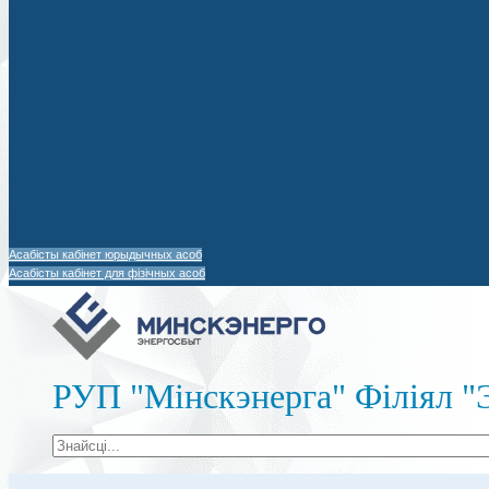
Асабісты кабінет юрыдычных асоб
Асабісты кабінет для фізічных асоб
РУП "Мінскэнерга" Філіял "