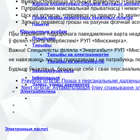
Выкарыстоўваюцца агульныя фармулёўкі («паважа
Адреса планируемых обходов бытовых абонен
Патрабаванне максімальнай прыватнасці і немагч
Ціск на хуткасць: «перавесці на працягу 30 хвілін
Графік працы перасоўных сервісных пунктаў
Запыты перавесці грошы на рахунак фізічнай асо
Памяткі
Юрыдычным асобам
Пры атрыманні падазронага паведамлення варта неадк
Лічыльнікі
ў філіял «цэнтр кібербяспекі» РУП «Мінскэнерга».
Тарыфы
Важна! Спецыялісты філіяла «Энергазбыт» РУП «Мінс
Тарыфы на электраэнергію
не навязваюць паслугі грамадзянам і не патрабуюць 
Тарыфы на цеплаэнергію
Будзьце ўважлівыя, беражыце сябе і свае персанальн
Заканадаўчая база
Інфармацыя
Previous article: Праца з персанальнымі дадзен
Заявы, узоры дакументаў
Next article: Аўтаматызацыя ўліку спажывання эл
Электрабяспека
Электронныя паслугі