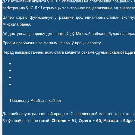
Для атрымання акаўнта ў ІС ЛК спажыўцам не спатрэбіцца працаёмкіх д
рэгістрацыю ў ІС ЛК і атрымаць электроннае пацверджанне ад энергазаб
Цяпер сэрвіс функцыянуе ў рэжыме доследна-прамысловай эксплуа
Мінскага раёна.
Аб даступнасці сэрвісу для спажыўцоў Мінскай вобласці будзе паведа
Просім прабачэння за магчымыя збоі ў працы сэрвісу.
Перад выкарыстаннем асабістага кабінета рэкамендуемы скарыстацца і
Інструкцыя па выкарыстанні Асабістага кабінета ЮЛ (спампаваць
Інструкцыя па ўстаноўцы персанальнага мэнэджэра сертыфіката
Інструкцыя па працы з Avest Agent (спампаваць).
Avest Agent (спампаваць).
Перайсці ў Асабісты кабінет
Для поўнафункцыянальнай працы з ІС на кліенцкай машыне карыстальні
браўзэраў версіі не ніжэй (
Chrome - 91, Opera - 60, Microsoft Edge -