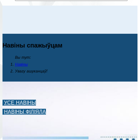
Навіны спажыўцам
Вы тут:
Навіны
Увагу ашуканцаў!
УСЕ НАВІНЫ
НАВІНЫ ФІЛІЯЛА