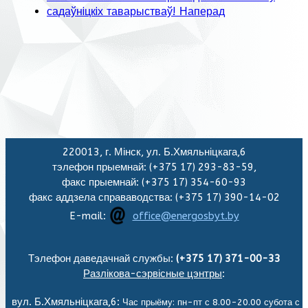
садаўнiцкiх таварыстваў!
Наперад
220013, г. Мінск, ул. Б.Хмяльніцкага,6
тэлефон прыемнай: (+375 17) 293-83-59,
факс прыемнай: (+375 17) 354-60-93
факс аддзела справаводства: (+375 17) 390-14-02
E-mail:
office@energosbyt.by
Тэлефон даведачнай службы:
(+375 17) 371-00-33
Разлікова-сэрвісные цэнтры
:
вул. Б.Хмяльніцкага,6:
Час прыёму: пн-пт с 8.00-20.00 субота с