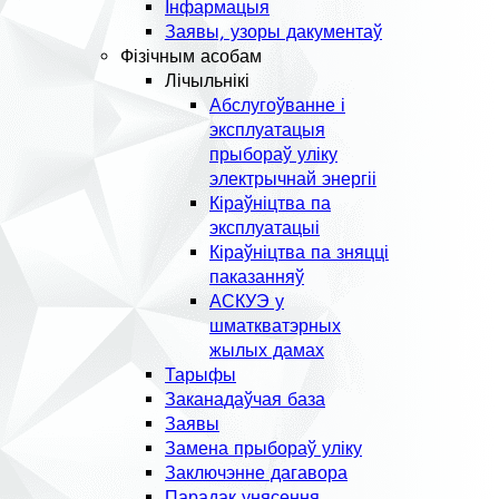
Інфармацыя
Заявы, узоры дакументаў
Фізічным асобам
Лічыльнікі
Абслугоўванне і
эксплуатацыя
прыбораў уліку
электрычнай энергіі
Кіраўніцтва па
эксплуатацыі
Кіраўніцтва па зняцці
паказанняў
АСКУЭ у
шматкватэрных
жылых дамах
Тарыфы
Заканадаўчая база
Заявы
Замена прыбораў уліку
Заключэнне дагавора
Парадак унясення