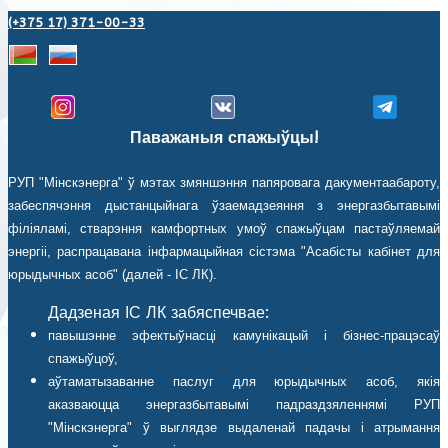
(+375 17) 371-00-33
Паважаныя спажыўцы!
РУП "Мінскэнерга" ў мэтах змяншэння папяровага дакументаабароту,
забеспячэння дыстанцыйнага ўзаемадзеяння з энергазбытавымі
філіяламі, стварэння камфортных умоў спажыўцам пастаўляемай
энергіі, распрацавана інфармацыйная сістэма "Асабісты кабінет для
юрыдычных асоб" (далей - ІС ЛК).
Дадзеная ІС ЛК забяспечвае:
павышэнне эфектыўнасці камунікацый і бізнес-працэсаў
спажыўцоў,
аўтаматызаванне паслуг для юрыдычных асоб, якія
аказваюцца энергазбытавымі падраздзяленнямі РУП
"Мінскэнерга" ў выглядзе выдаленай падачы і атрымання