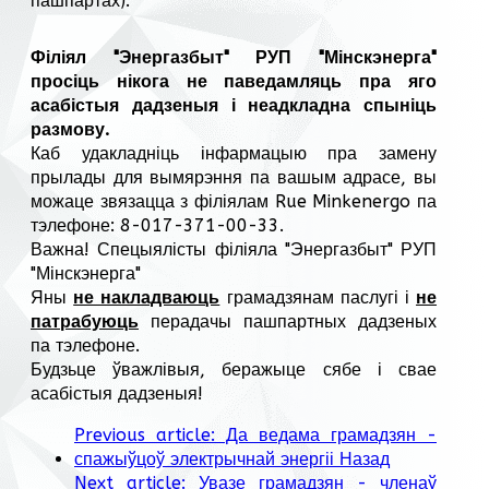
пашпартах).
Філіял "Энергазбыт" РУП "Мінскэнерга"
просіць нікога не паведамляць пра яго
асабістыя дадзеныя і неадкладна спыніць
размову.
Каб удакладніць інфармацыю пра замену
прылады для вымярэння па вашым адрасе, вы
можаце звязацца з філіялам Rue Minkenergo па
тэлефоне: 8-017-371-00-33.
Важна! Спецыялісты філіяла "Энергазбыт" РУП
"Мінскэнерга"
Яны
не накладваюць
грамадзянам паслугі і
не
патрабуюць
перадачы пашпартных дадзеных
па тэлефоне.
Будзьце ўважлівыя, беражыце сябе і свае
асабістыя дадзеныя!
Previous article: Да ведама грамадзян -
спажыўцоў электрычнай энергіі
Назад
Next article: Увазе грамадзян - членаў