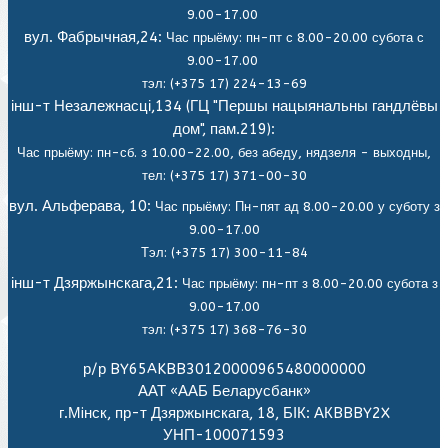
9.00-17.00
вул. Фабрычная,24:
Час прыёму: пн-пт с 8.00-20.00 субота с
9.00-17.00
тэл: (+375 17) 224-13-69
інш-т Незалежнасці,134 (ГЦ "Першы нацыянальны гандлёвы
дом", пам.219):
Час прыёму: пн-сб. з 10.00-22.00, без абеду, нядзеля - выходны,
тел: (+375 17) 371-00-30
вул. Альферава, 10:
Час прыёму: Пн-пят ад 8.00-20.00 у суботу з
9.00-17.00
Тэл: (+375 17) 300-11-84
інш-т Дзяржынскага,21:
Час прыёму: пн-пт з 8.00-20.00 субота з
9.00-17.00
тэл: (+375 17) 368-76-30
р/р BY65AKBB30120000965480000000
ААТ «ААБ Беларусбанк»
г.Мiнск, пр-т Дзяржынскага, 18, БІК: АКBBBY2X
УНП-100071593