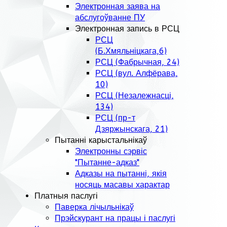
Электронная заява на
абслугоўванне ПУ
Электронная запись в РСЦ
РСЦ
(Б.Хмяльніцкага,6)
РСЦ (Фабрычная, 24)
РСЦ (вул. Алфёрава,
10)
РСЦ (Незалежнасці,
134)
РСЦ (пр-т
Дзяржынскага, 21)
Пытанні карыстальнікаў
Электронны сэрвіс
"Пытанне-адказ"
Адказы на пытанні, якія
носяць масавы характар
Платныя паслугі
Паверка лічыльнікаў
Прэйскурант на працы і паслугі