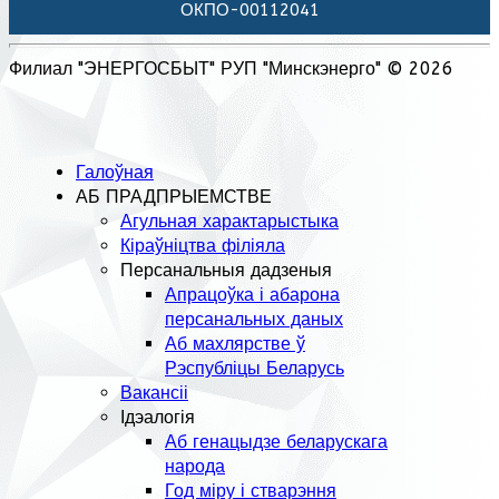
ОКПО-00112041
Филиал "ЭНЕРГОСБЫТ" РУП "Минскэнерго" © 2026
Галоўная
АБ ПРАДПРЫЕМСТВЕ
Агульная характарыстыка
Кіраўніцтва філіяла
Персанальныя дадзеныя
Апрацоўка і абарона
персанальных даных
Аб махлярстве ў
Рэспубліцы Беларусь
Вакансіі
Ідэалогія
Аб генацыдзе беларускага
народа
Год міру і стварэння