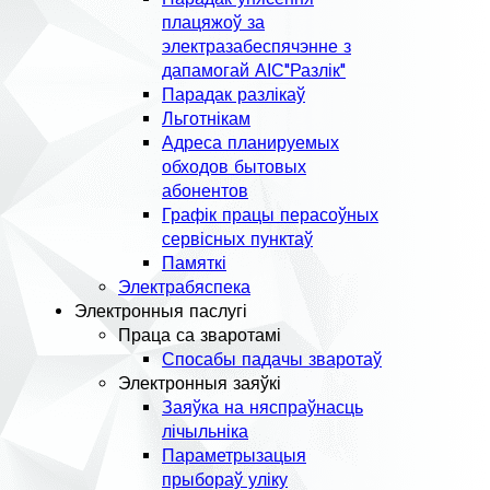
плацяжоў за
электразабеспячэнне з
дапамогай АІС"Разлік"
Парадак разлікаў
Льготнікам
Адреса планируемых
обходов бытовых
абонентов
Графік працы перасоўных
сервісных пунктаў
Памяткі
Электрабяспека
Электронныя паслугі
Праца са зваротамі
Спосабы падачы зваротаў
Электронныя заяўкі
Заяўка на няспраўнасць
лічыльніка
Параметрызацыя
прыбораў уліку