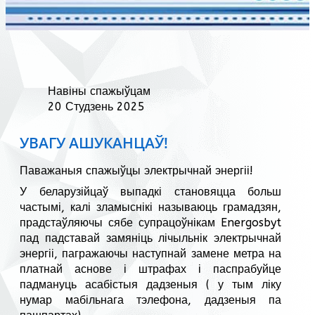
Навіны спажыўцам
20 Студзень 2025
УВАГУ АШУКАНЦАЎ!
Паважаныя спажыўцы электрычнай энергіі!
У беларузійцаў выпадкі становяцца больш
частымі, калі зламыснікі называюць грамадзян,
прадстаўляючы сябе супрацоўнікам Energosbyt
пад падставай замяніць лічыльнік электрычнай
энергіі, пагражаючы наступнай замене метра на
платнай аснове і штрафах і паспрабуйце
падмануць асабістыя дадзеныя ( у тым ліку
нумар мабільнага тэлефона, дадзеныя па