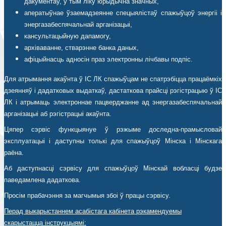
дакументаў, у тым ліку юрыдычна значных,
аператыўнае ўзаемадзеянне спецыялістаў спажыўцоў энергіі і
энергазабеспячальнай арганізацыі,
кансультацыйную дапамогу,
архіваванне, стварэнне банка даных,
афіцыйнасць адносін праз электронны лічбавы подпіс.
Для атрымання акаўнта ў ІС ЛК спажыўцам не спатрэбіцца працаёмкіх
дзеянняў і дадатковых выдаткаў, дастаткова прайсці рэгістрацыю ў ІС
ЛК і атрымаць электроннае пацверджанне ад энергазабеспячальнай
арганізацыі аб рэгістрацыі акаўнта.
Цяпер сэрвіс функцыянуе ў рэжыме доследна-прамысловай
эксплуатацыі і даступны толькі для спажыўцоў Мінска і Мінскага
раёна.
Аб даступнасці сэрвісу для спажыўцоў Мінскай вобласці будзе
паведамлена дадаткова.
Просім прабачэння за магчымыя збоі ў працы сэрвісу.
Перад выкарыстаннем асабістага кабінета рэкамендуемы
скарыстацца інструкцыямі: