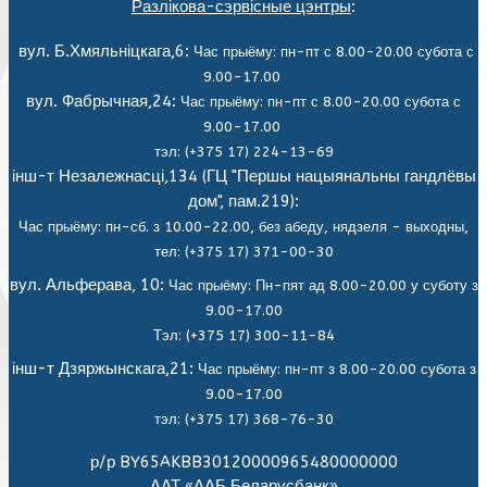
Разлікова-сэрвісные цэнтры
:
вул. Б.Хмяльніцкага,6:
Час прыёму: пн-пт с 8.00-20.00 субота с
9.00-17.00
вул. Фабрычная,24:
Час прыёму: пн-пт с 8.00-20.00 субота с
9.00-17.00
тэл: (+375 17) 224-13-69
інш-т Незалежнасці,134 (ГЦ "Першы нацыянальны гандлёвы
дом", пам.219):
Час прыёму: пн-сб. з 10.00-22.00, без абеду, нядзеля - выходны,
тел: (+375 17) 371-00-30
вул. Альферава, 10:
Час прыёму: Пн-пят ад 8.00-20.00 у суботу з
9.00-17.00
Тэл: (+375 17) 300-11-84
інш-т Дзяржынскага,21:
Час прыёму: пн-пт з 8.00-20.00 субота з
9.00-17.00
тэл: (+375 17) 368-76-30
р/р BY65AKBB30120000965480000000
ААТ «ААБ Беларусбанк»