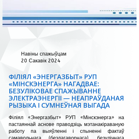
Навіны спажыўцам
20 Сакавік 2024
ФІЛІЯЛ «ЭНЕРГАЗБЫТ» РУП
«МІНСКЭНЕРГА» НАГАДВАЕ:
БЕЗУЛІКОВАЕ СПАЖЫВАННЕ
ЭЛЕКТРАЭНЕРГІІ — НЕАПРАЎДАНАЯ
РЫЗЫКА І СУМНЕЎНАЯ ВЫГАДА
Філіял «Энергазбыт» РУП «Мінскэнерга» на
пастаяннай аснове праводзіць мэтанакіраваную
работу па выяўленні і спыненні фактаў
самавольнага (бездагаворнага), безулічнага