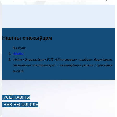
Навіны спажыўцам
Вы тут:
Навіны
Філіял «Энергазбыт» РУП «Мінскэнерга» нагадвае: безуліковае
спажыванне электраэнергіі — неапраўданая рызыка і сумнеўная
выгада
УСЕ НАВІНЫ
НАВІНЫ ФІЛІЯЛА