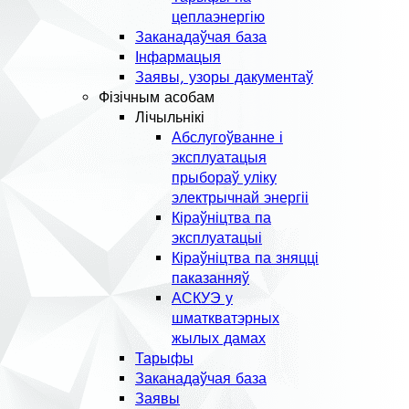
цеплаэнергію
Заканадаўчая база
Інфармацыя
Заявы, узоры дакументаў
Фізічным асобам
Лічыльнікі
Абслугоўванне і
эксплуатацыя
прыбораў уліку
электрычнай энергіі
Кіраўніцтва па
эксплуатацыі
Кіраўніцтва па зняцці
паказанняў
АСКУЭ у
шматкватэрных
жылых дамах
Тарыфы
Заканадаўчая база
Заявы