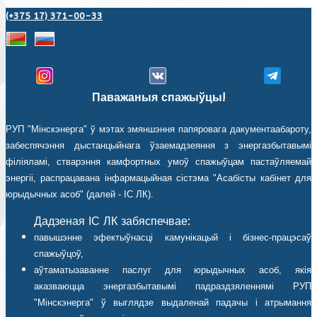
(+375 17) 371-00-33
Паважаныя спажыўцы!
РУП "Мінскэнерга" ў мэтах змяншэння папяровага дакументаабароту,
забеспячэння дыстанцыйнага ўзаемадзеяння з энергазбытавымі
філіяламі, стварэння камфортных умоў спажыўцам пастаўляемай
энергіі, распрацавана інфармацыйная сістэма "Асабісты кабінет для
юрыдычных асоб" (далей - ІС ЛК).
Дадзеная ІС ЛК забяспечвае:
павышэнне эфектыўнасці камунікацый і бізнес-працэсаў
спажыўцоў,
аўтаматызаванне паслуг для юрыдычных асоб, якія
аказваюцца энергазбытавымі падраздзяленнямі РУП
"Мінскэнерга" ў выглядзе выдаленай падачы і атрымання