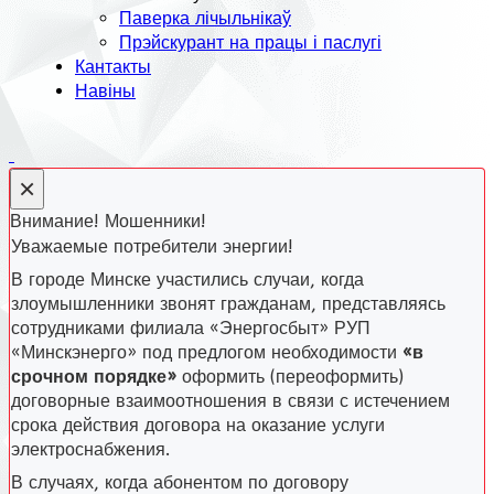
Паверка лічыльнікаў
Прэйскурант на працы і паслугі
Кантакты
Навіны
×
Внимание! Мошенники!
Уважаемые потребители энергии!
В городе Минске участились случаи, когда
злоумышленники звонят гражданам, представляясь
сотрудниками филиала «Энергосбыт» РУП
«Минскэнерго» под предлогом необходимости
«в
срочном порядке»
оформить (переоформить)
договорные взаимоотношения в связи с истечением
срока действия договора на оказание услуги
электроснабжения.
В случаях, когда абонентом по договору