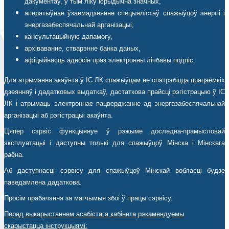
дакументаў, у тым ліку юрыдычна значных,
аператыўнае ўзаемадзеянне спецыялістаў спажыўцоў энергіі і
энергазабеспячальнай арганізацыі,
кансультацыйную дапамогу,
архіваванне, стварэнне банка даных,
афіцыйнасць адносін праз электронны лічбавы подпіс.
Для атрымання акаўнта ў ІС ЛК спажыўцам не спатрэбіцца працаёмкіх
дзеянняў і дадатковых выдаткаў, дастаткова прайсці рэгістрацыю ў ІС
ЛК і атрымаць электроннае пацверджанне ад энергазабеспячальнай
арганізацыі аб рэгістрацыі акаўнта.
Цяпер сэрвіс функцыянуе ў рэжыме доследна-прамысловай
эксплуатацыі і даступны толькі для спажыўцоў Мінска і Мінскага
раёна.
Аб даступнасці сэрвісу для спажыўцоў Мінскай вобласці будзе
паведамлена дадаткова.
Просім прабачэння за магчымыя збоі ў працы сэрвісу.
Перад выкарыстаннем асабістага кабінета рэкамендуемы
скарыстацца інструкцыямі: