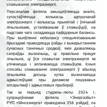
спажывання электраэнергіі.
Персаналам філіяла ажыццяўляецца аналіз,
супастаўляецца колькасць адпушчанай
электраэнергіі і колькасць прынятай і ўлічанай
лічыльнікамі, усталяванымі ў спажыўцоў, на
падставе чаго складаюцца пафідэрныя балансы.
Пры выяўленні небалансу спецыялізаванымі
брыгадамі праводзяцца рэйды з выкарыстаннем
сучасных тэхнічных сродкаў, якія дазваляюць
сапраўды вызначыць, ці правільна працуе
лічыльнік, ці ўся спажытая электраэнергія ім
улічваецца і аплачваецца спажыўцом. Існыя
спосабы спажывання электраэнергіі ў абыход
лічыльніка досыць хутка вызначаюцца
адмыслоўцамі пры дапамозе пошукавых
алгарытмаў і адмысловых прыбораў.
Так за перыяд студзень-люты 2024 г.
супрацоўнікамі філіяла «Энергазбыт»
РУП «Мінскэнерга» праведзена 356 рэйдаў, па