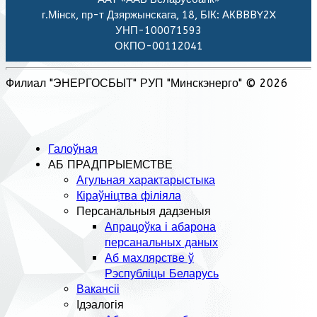
г.Мiнск, пр-т Дзяржынскага, 18, БІК: АКBBBY2X
УНП-100071593
ОКПО-00112041
Филиал "ЭНЕРГОСБЫТ" РУП "Минскэнерго" © 2026
Галоўная
АБ ПРАДПРЫЕМСТВЕ
Агульная характарыстыка
Кіраўніцтва філіяла
Персанальныя дадзеныя
Апрацоўка і абарона
персанальных даных
Аб махлярстве ў
Рэспубліцы Беларусь
Вакансіі
Ідэалогія