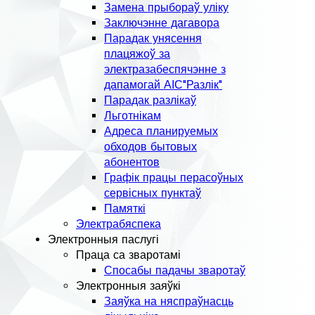
Замена прыбораў уліку
Заключэнне дагавора
Парадак унясення
плацяжоў за
электразабеспячэнне з
дапамогай АІС"Разлік"
Парадак разлікаў
Льготнікам
Адреса планируемых
обходов бытовых
абонентов
Графік працы перасоўных
сервісных пунктаў
Памяткі
Электрабяспека
Электронныя паслугі
Праца са зваротамі
Спосабы падачы зваротаў
Электронныя заяўкі
Заяўка на няспраўнасць