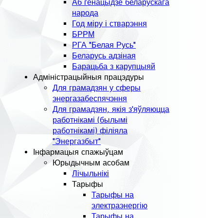
Аб генацыдзе беларускага
народа
Год міру і стварэння
БРРМ
РГА "Белая Русь"
Беларусь адзіная
Барацьба з карупцыяй
Адміністрацыйныя працэдуры
Для грамадзян у сферы
энергазабеспячэння
Для грамадзян, якія з'яўляюцца
работнікамі (былымі
работнікамі) філіяла
"Энергазбыт"
Інфармацыя спажыўцам
Юрыдычным асобам
Лічыльнікі
Тарыфы
Тарыфы на
электраэнергію
Тарыфы на