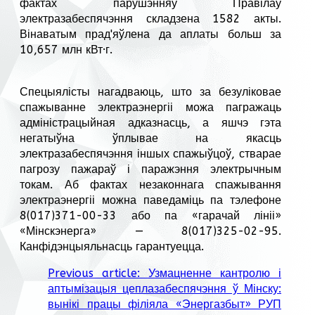
фактах парушэнняў Правілаў
электразабеспячэння складзена 1582 акты.
Вінаватым прад'яўлена да аплаты больш за
10,657 млн кВт·г.
Спецыялісты нагадваюць, што за безуліковае
спажыванне электраэнергіі можа пагражаць
адміністрацыйная адказнасць, а яшчэ гэта
негатыўна ўплывае на якасць
электразабеспячэння іншых спажыўцоў, стварае
пагрозу пажараў і паражэння электрычным
токам. Аб фактах незаконнага спажывання
электраэнергіі можна паведаміць па тэлефоне
8(017)371-00-33 або па «гарачай лініі»
«Мінскэнерга» — 8(017)325-02-95.
Канфідэнцыяльнасць гарантуецца.
Previous article: Узмацненне кантролю і
аптымізацыя цеплазабеспячэння ў Мінску:
вынікі працы філіяла «Энергазбыт» РУП