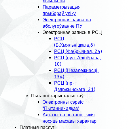
лічыльніка
Параметрызацыя
прыбораў уліку
Электронная заява на
абслугоўванне ПУ
Электронная запись в РСЦ
РСЦ
(Б.Хмяльніцкага,6)
РСЦ (Фабрычная, 24)
РСЦ (вул. Алфёрава,
10)
РСЦ (Незалежнасці,
134)
РСЦ (пр-т
Дзяржынскага, 21)
Пытанні карыстальнікаў
Электронны сэрвіс
"Пытанне-адказ"
Адказы на пытанні, якія
носяць масавы характар
Платныя паслугі