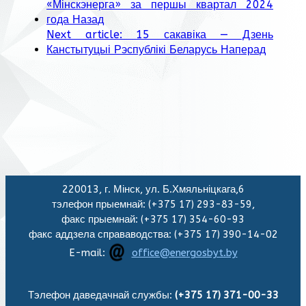
«Мінскэнерга» за першы квартал 2024
года
Назад
Next article: 15 сакавіка — Дзень
Канстытуцыі Рэспублікі Беларусь
Наперад
220013, г. Мінск, ул. Б.Хмяльніцкага,6
тэлефон прыемнай: (+375 17) 293-83-59,
факс прыемнай: (+375 17) 354-60-93
факс аддзела справаводства: (+375 17) 390-14-02
E-mail:
office@energosbyt.by
Тэлефон даведачнай службы:
(+375 17) 371-00-33