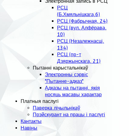
Электронная запись в РСЦ
РСЦ
(Б.Хмяльніцкага,6)
РСЦ (Фабрычная, 24)
РСЦ (вул. Алфёрава,
10)
РСЦ (Незалежнасці,
134)
РСЦ (пр-т
Дзяржынскага, 21)
Пытанні карыстальнікаў
Электронны сэрвіс
"Пытанне-адказ"
Адказы на пытанні, якія
носяць масавы характар
Платныя паслугі
Паверка лічыльнікаў
Прэйскурант на працы і паслугі
Кантакты
Навіны