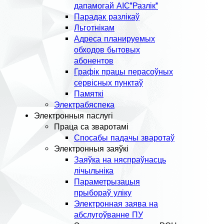
дапамогай АІС"Разлік"
Парадак разлікаў
Льготнікам
Адреса планируемых
обходов бытовых
абонентов
Графік працы перасоўных
сервісных пунктаў
Памяткі
Электрабяспека
Электронныя паслугі
Праца са зваротамі
Спосабы падачы зваротаў
Электронныя заяўкі
Заяўка на няспраўнасць
лічыльніка
Параметрызацыя
прыбораў уліку
Электронная заява на
абслугоўванне ПУ