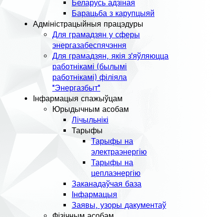
Беларусь адзіная
Барацьба з карупцыяй
Адміністрацыйныя працэдуры
Для грамадзян у сферы
энергазабеспячэння
Для грамадзян, якія з'яўляюцца
работнікамі (былымі
работнікамі) філіяла
"Энергазбыт"
Інфармацыя спажыўцам
Юрыдычным асобам
Лічыльнікі
Тарыфы
Тарыфы на
электраэнергію
Тарыфы на
цеплаэнергію
Заканадаўчая база
Інфармацыя
Заявы, узоры дакументаў
Фізічным асобам