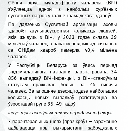
Сёння вірус імунадэфіцыту чалавека (ВІЧ)
з'яўляецца адной з найбольш сур'ёзных
сусветных пагроз у галіне грамадскага здароўя.
Па дадзеных Сусветнай арганізацыі аховы
здароўя агульнасусветная колькасць людзей,
якія жывуць з ВІЧ, у 2023 годзе склала 39
мільёнаў чалавек, з пачатку эпідэміі ад звязаных
са СНІДам хвароб памерла 40,4 мільёна
чалавек.
У Рэспубліцы Беларусь за ўвесь перыяд
эпідэміялагічнага назірання зарэгістравана 34
856 выпадкаў ВІЧ-інфекцыі, з ВІЧ-станоўчым
статусам пражывае больш за 24 тысячы
чалавек. За апошняе дзесяцігоддзе найбольшая
колькасць новых выпадкаў рэгіструецца ва
ўзроставай групе 35-49 гадоў.
Існуе тры асноўных шляху перадачы інфекцыі:
- парэнтэральных шлях (праз кроў) — заражэнне
адбываецца пры выкарыстанні забруджаных