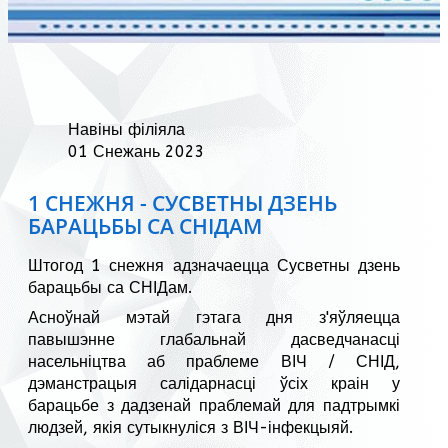
Навіны філіяла
01 Снежань 2023
1 СНЕЖНЯ - СУСВЕТНЫ ДЗЕНЬ
БАРАЦЬБЫ СА СНІДАМ
Штогод 1 снежня адзначаецца Сусветны дзень
барацьбы са СНІДам.
Асноўнай мэтай гэтага дня з'яўляецца
павышэнне глабальнай дасведчанасці
насельніцтва аб праблеме ВІЧ / СНІД,
дэманстрацыя салідарнасці ўсіх краін у
барацьбе з дадзенай праблемай для падтрымкі
людзей, якія сутыкнуліся з ВІЧ-інфекцыяй.