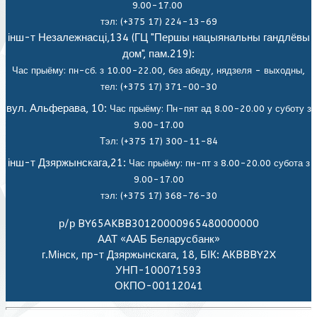
9.00-17.00
тэл: (+375 17) 224-13-69
інш-т Незалежнасці,134 (ГЦ "Першы нацыянальны гандлёвы
дом", пам.219):
Час прыёму: пн-сб. з 10.00-22.00, без абеду, нядзеля - выходны,
тел: (+375 17) 371-00-30
вул. Альферава, 10:
Час прыёму: Пн-пят ад 8.00-20.00 у суботу з
9.00-17.00
Тэл: (+375 17) 300-11-84
інш-т Дзяржынскага,21:
Час прыёму: пн-пт з 8.00-20.00 субота з
9.00-17.00
тэл: (+375 17) 368-76-30
р/р BY65AKBB30120000965480000000
ААТ «ААБ Беларусбанк»
г.Мiнск, пр-т Дзяржынскага, 18, БІК: АКBBBY2X
УНП-100071593
ОКПО-00112041