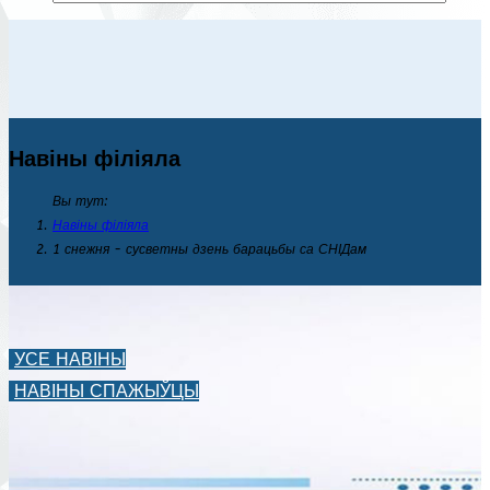
Навіны філіяла
Вы тут:
Навіны філіяла
1 снежня - сусветны дзень барацьбы са СНІДам
УСЕ НАВІНЫ
НАВІНЫ СПАЖЫЎЦЫ