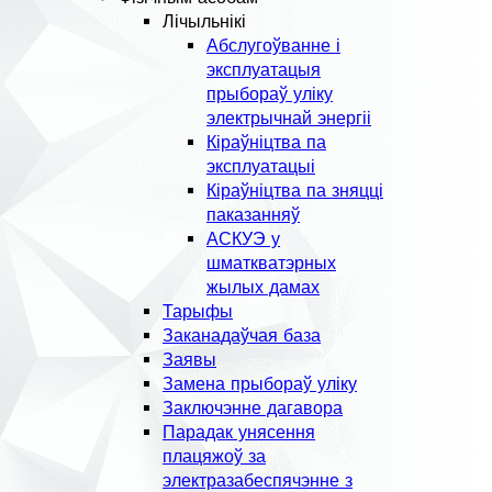
Лічыльнікі
Абслугоўванне і
эксплуатацыя
прыбораў уліку
электрычнай энергіі
Кіраўніцтва па
эксплуатацыі
Кіраўніцтва па зняцці
паказанняў
АСКУЭ у
шматкватэрных
жылых дамах
Тарыфы
Заканадаўчая база
Заявы
Замена прыбораў уліку
Заключэнне дагавора
Парадак унясення
плацяжоў за
электразабеспячэнне з