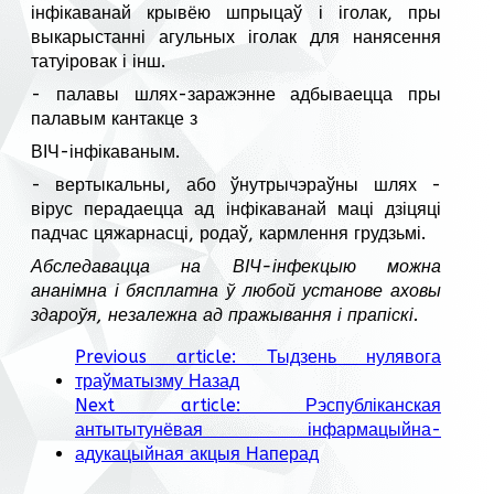
інфікаванай крывёю шпрыцаў і іголак, пры
выкарыстанні агульных іголак для нанясення
татуіровак і інш.
- палавы шлях-заражэнне адбываецца пры
палавым кантакце з
ВІЧ-інфікаваным.
- вертыкальны, або ўнутрычэраўны шлях -
вірус перадаецца ад інфікаванай маці дзіцяці
падчас цяжарнасці, родаў, кармлення грудзьмі.
Абследавацца на ВІЧ-інфекцыю можна
ананімна і бясплатна ў любой установе аховы
здароўя, незалежна ад пражывання і прапіскі.
Previous article: Тыдзень нулявога
траўматызму
Назад
Next article: Рэспубліканская
антытытунёвая інфармацыйна-
адукацыйная акцыя
Наперад