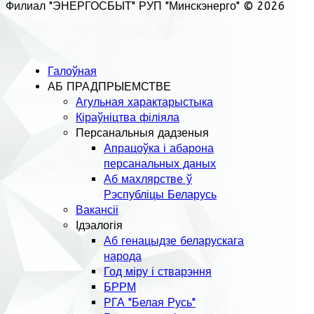
Филиал "ЭНЕРГОСБЫТ" РУП "Минскэнерго" © 2026
Галоўная
АБ ПРАДПРЫЕМСТВЕ
Агульная характарыстыка
Кіраўніцтва філіяла
Персанальныя дадзеныя
Апрацоўка і абарона
персанальных даных
Аб махлярстве ў
Рэспубліцы Беларусь
Вакансіі
Ідэалогія
Аб генацыдзе беларускага
народа
Год міру і стварэння
БРРМ
РГА "Белая Русь"