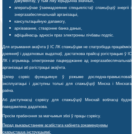
дакументаў, у тым ліку юрыдычна значных,
аператыўнае ўзаемадзеянне спецыялістаў спажыўцоў энергіі і
энергазабеспячальнай арганізацыі,
кансультацыйную дапамогу,
архіваванне, стварэнне банка даных,
афіцыйнасць адносін праз электронны лічбавы подпіс.
Для атрымання акаўнта ў ІС ЛК спажыўцам не спатрэбіцца працаёмкіх
дзеянняў і дадатковых выдаткаў, дастаткова прайсці рэгістрацыю ў ІС
ЛК і атрымаць электроннае пацверджанне ад энергазабеспячальнай
арганізацыі аб рэгістрацыі акаўнта.
Цяпер сэрвіс функцыянуе ў рэжыме доследна-прамысловай
эксплуатацыі і даступны толькі для спажыўцоў Мінска і Мінскага
раёна.
Аб даступнасці сэрвісу для спажыўцоў Мінскай вобласці будзе
паведамлена дадаткова.
Просім прабачэння за магчымыя збоі ў працы сэрвісу.
Перад выкарыстаннем асабістага кабінета рэкамендуемы
скарыстацца інструкцыямі: