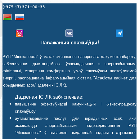
(+375 17) 371-00-33
Паважаныя спажыўцы!
РУП "Мінскэнерга" ў мэтах змяншэння папяровага дакументаабароту,
забеспячэння дыстанцыйнага ўзаемадзеяння з энергазбытавымі
філіяламі, стварэння камфортных умоў спажыўцам пастаўляемай
энергіі, распрацавана інфармацыйная сістэма "Асабісты кабінет для
юрыдычных асоб" (далей - ІС ЛК).
Дадзеная ІС ЛК забяспечвае:
павышэнне эфектыўнасці камунікацый і бізнес-працэсаў
спажыўцоў,
аўтаматызаванне паслуг для юрыдычных асоб, якія
аказваюцца энергазбытавымі падраздзяленнямі РУП
"Мінскэнерга" ў выглядзе выдаленай падачы і атрымання