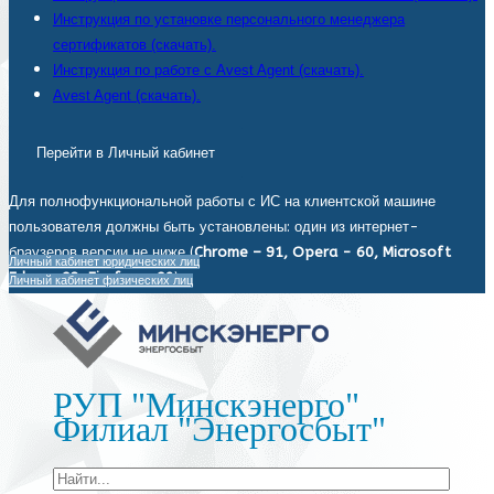
Инструкция по установке персонального менеджера
сертификатов (скачать).
Инструкция по работе с Avest Agent (скачать).
Avest Agent (скачать).
Перейти в Личный кабинет
Для полнофункциональной работы с ИС на клиентской машине
пользователя должны быть установлены: один из интернет-
браузеров версии не ниже (
Chrome – 91, Opera - 60, Microsoft
Личный кабинет юридических лиц
Edge - 93, Firefox - 92
).
Личный кабинет физических лиц
РУП "Минскэнерго"
Филиал "Энергосбыт"