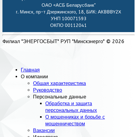
ОАО «АСБ Беларусбанк"
г. Минск, пр-т Дзержинского, 18, БИК: АКBBBY2X
УНП 100071593
ОКПО 00112041
Филиал "ЭНЕРГОСБЫТ" РУП "Минскэнерго" © 2026
Главная
О компании
Общая характеристика
Руководство
Персональные данные
Обработка и защита
персональных данных
О мошенниках и борьбе с
мошенничеством
Вакансии