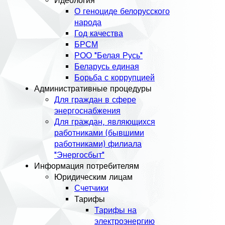
Идеология
О геноциде белорусского
народа
Год качества
БРСМ
РОО "Белая Русь"
Беларусь единая
Борьба с коррупцией
Административные процедуры
Для граждан в сфере
энергоснабжения
Для граждан, являющихся
работниками (бывшими
работниками) филиала
"Энергосбыт"
Информация потребителям
Юридическим лицам
Счетчики
Тарифы
Тарифы на
электроэнергию