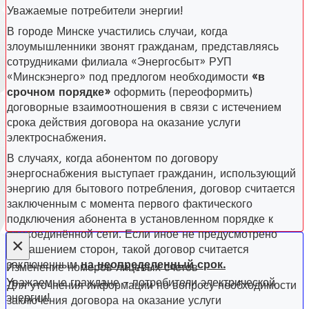
Уважаемые потребители энергии!
В городе Минске участились случаи, когда
злоумышленники звонят гражданам, представляясь
сотрудниками филиала «Энергосбыт» РУП
«Минскэнерго» под предлогом необходимости
«в
срочном порядке»
оформить (переоформить)
договорные взаимоотношения в связи с истечением
срока действия договора на оказание услуги
электроснабжения.
В случаях, когда абонентом по договору
энергоснабжения выступает гражданин, использующий
энергию для бытового потребления, договор считается
заключенным с момента первого фактического
подключения абонента в установленном порядке к
присоединённой сети. Если иное не предусмотрено
×
соглашением сторон, такой договор считается
заключенным
на неопределенный срок.
Изменение номеров лицевых счетов
Уважаемые граждане – потребители электрической
Для уточнения информации по вопросу необходимости
энергии!
заключения договора на оказание услуги