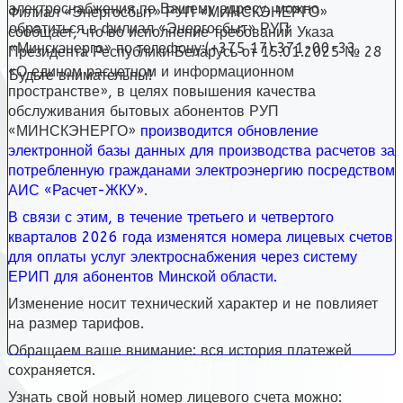
электроснабжения по Вашему адресу, можно
Филиал «Энергосбыт» РУП «МИНСКЭНЕРГО»
обратиться в филиал «Энергосбыт» РУП
сообщает, что во исполнение требований Указа
«Минскэнерго» по телефону:(+375 17) 371-00-33.
Президента Республики Беларусь от 15.01.2025 № 28
«О едином расчетном и информационном
Будьте внимательны!
пространстве», в целях повышения качества
обслуживания бытовых абонентов РУП
«МИНСКЭНЕРГО»
производится обновление
электронной базы данных для производства расчетов за
потребленную гражданами электроэнергию посредством
АИС «Расчет-ЖКУ
»
.
В связи с этим, в течение третьего и четвертого
кварталов 2026 года изменятся номера лицевых счетов
для оплаты услуг электроснабжения через систему
ЕРИП для абонентов Минской области.
Изменение носит технический характер и не повлияет
на размер тарифов.
Обращаем ваше внимание: вся история платежей
сохраняется.
Узнать свой новый номер лицевого счета можно: