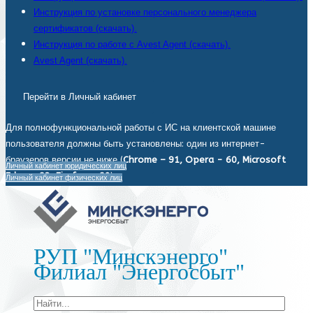
Инструкция по установке персонального менеджера
сертификатов (скачать).
Инструкция по работе с Avest Agent (скачать).
Avest Agent (скачать).
Перейти в Личный кабинет
Для полнофункциональной работы с ИС на клиентской машине
пользователя должны быть установлены: один из интернет-
браузеров версии не ниже (
Chrome – 91, Opera - 60, Microsoft
Личный кабинет юридических лиц
Edge - 93, Firefox - 92
).
Личный кабинет физических лиц
РУП "Минскэнерго"
Филиал "Энергосбыт"