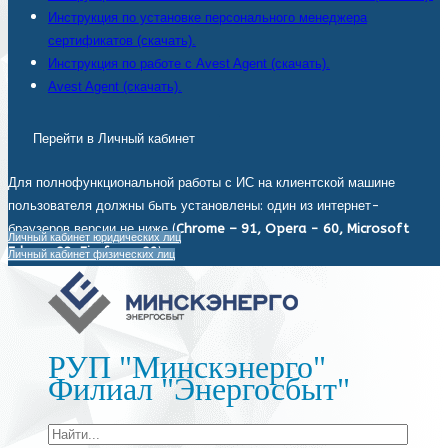
Инструкция по установке персонального менеджера
сертификатов (скачать).
Инструкция по работе с Avest Agent (скачать).
Avest Agent (скачать).
Перейти в Личный кабинет
Для полнофункциональной работы с ИС на клиентской машине
пользователя должны быть установлены: один из интернет-
браузеров версии не ниже (
Chrome – 91, Opera - 60, Microsoft
Личный кабинет юридических лиц
Edge - 93, Firefox - 92
).
Личный кабинет физических лиц
РУП "Минскэнерго"
Филиал "Энергосбыт"