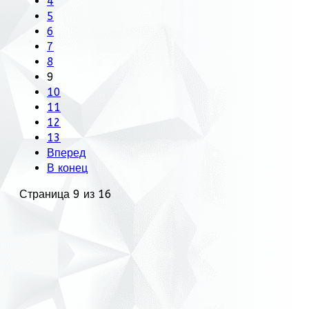
4
5
6
7
8
9
10
11
12
13
Вперед
В конец
Страница 9 из 16