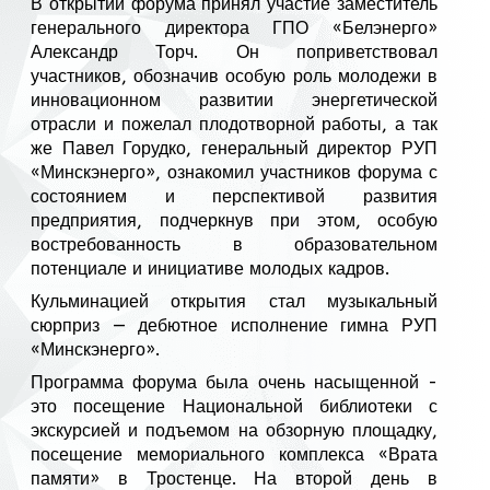
В открытии форума принял участие заместитель
генерального директора ГПО «Белэнерго»
Александр Торч. Он поприветствовал
участников, обозначив особую роль молодежи в
инновационном развитии энергетической
отрасли и пожелал плодотворной работы, а так
же Павел Горудко, генеральный директор РУП
«Минскэнерго», ознакомил участников форума с
состоянием и перспективой развития
предприятия, подчеркнув при этом, особую
востребованность в образовательном
потенциале и инициативе молодых кадров.
Кульминацией открытия стал музыкальный
сюрприз — дебютное исполнение гимна РУП
«Минскэнерго».
Программа форума была очень насыщенной -
это посещение Национальной библиотеки с
экскурсией и подъемом на обзорную площадку,
посещение мемориального комплекса «Врата
памяти» в Тростенце. На второй день в