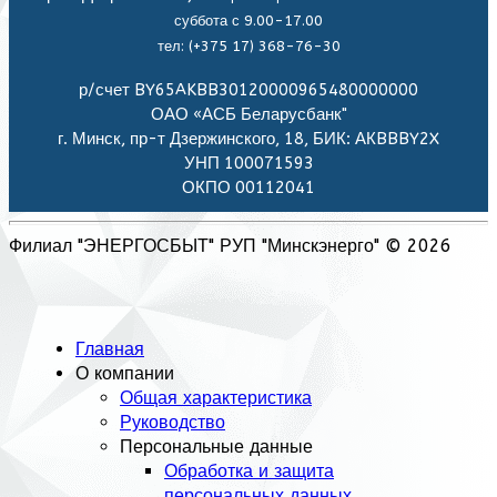
суббота с 9.00-17.00
тел: (+375 17) 368-76-30
р/счет BY65AKBB30120000965480000000
ОАО «АСБ Беларусбанк"
г. Минск, пр-т Дзержинского, 18, БИК: АКBBBY2X
УНП 100071593
ОКПО 00112041
Филиал "ЭНЕРГОСБЫТ" РУП "Минскэнерго" © 2026
Главная
О компании
Общая характеристика
Руководство
Персональные данные
Обработка и защита
персональных данных