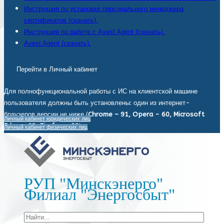
Инструкция по установке персонального менеджера
сертификатов (скачать).
Инструкция по работе с Avest Agent (скачать).
Avest Agent (скачать).
Перейти в Личный кабинет
Для полнофункциональной работы с ИС на клиентской машине
пользователя должны быть установлены: один из интернет-
браузеров версии не ниже (
Chrome – 91, Opera - 60, Microsoft
Личный кабинет юридических лиц
Edge - 93, Firefox - 92
).
Личный кабинет физических лиц
РУП "Минскэнерго"
Филиал "Энергосбыт"