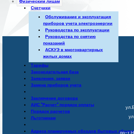
Физическим лицам
Счетчики
Обслуживание и эксплуатация
приборов учета электроэнергии
Руководства по эксплуатации
Руководства по снятию
показаний
АСКУЭ в многоквартирных
жилых домах
Тарифы
Законодательная база
Заявления, заявки
Замена приборов учета
Заключение договора
АИС "Расчет" порядок оплаты
ул.Б
Порядок расчетов
ул
Льготникам
Адреса планируемых обходов бытовых абонен
пр-т Н