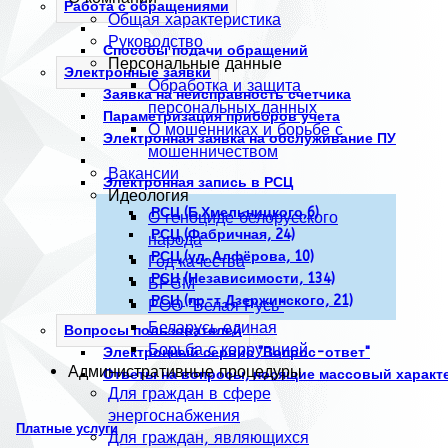
Работа с обращениями
Общая характеристика
Руководство
Способы подачи обращений
Персональные данные
Электронные заявки
Обработка и защита
Заявка на неисправность счетчика
персональных данных
Параметризация приборов учета
О мошенниках и борьбе с
Электронная заявка на обслуживание ПУ
мошенничеством
Вакансии
Электронная запись в РСЦ
Идеология
РСЦ (Б.Хмельницкого,6)
О геноциде белорусского
РСЦ (Фабричная, 24)
народа
РСЦ (ул. Алфёрова, 10)
Год качества
РСЦ (Независимости, 134)
БРСМ
РСЦ (пр-т Дзержинского, 21)
РОО "Белая Русь"
Беларусь единая
Вопросы пользователей
Борьба с коррупцией
Электронный сервис "Вопрос-ответ"
Административные процедуры
Ответы на вопросы, носящие массовый характ
Для граждан в сфере
энергоснабжения
Платные услуги
Для граждан, являющихся