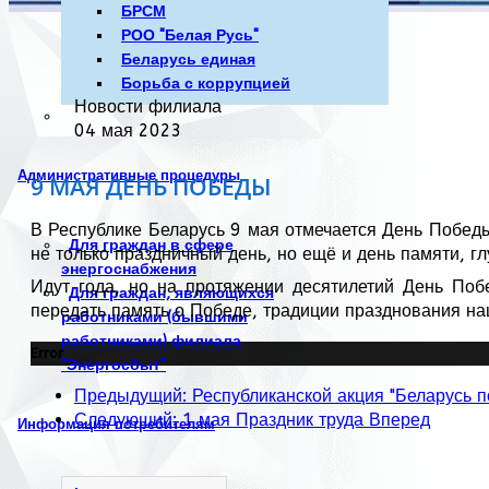
БРСМ
РОО "Белая Русь"
Беларусь единая
Борьба с коррупцией
Новости филиала
04 мая 2023
Административные процедуры
9 МАЯ ДЕНЬ ПОБЕДЫ
В Республике Беларусь 9 мая отмечается День Победы
Для граждан в сфере
не только праздничный день, но ещё и день памяти, г
энергоснабжения
Идут года, но на протяжении десятилетий День По
Для граждан, являющихся
передать память о Победе, традиции празднования н
работниками (бывшими
работниками) филиала
Error
"Энергосбыт"
Предыдущий: Республиканской акция "Беларусь 
Следующий: 1 мая Праздник труда
Вперед
Информация потребителям