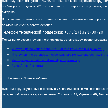
Для получения аккаунта в ИС ЛК потребителям не потребуется трудоем
пройти регистрацию в ИС ЛК и получить электронное подтверждение
аккаунта.
В настоящее время сервис функционирует в режиме опытно-промышл
возможные сбои в работе сервиса.
Телефон технической поддержки: +375(17) 371-00-20
Перед использованием личного кабинета рекомендуем воспользоватьс
Инструкция по использованию Личного кабинета ЮЛ (скачать).
Инструкция по установке персонального менеджера сертификатов
Инструкция по работе с Avest Agent (скачать).
Avest Agent (скачать).
Перейти в Личный кабинет
Для полнофункциональной работы с ИС на клиентской машине пользов
интернет-браузеров версии не ниже (
Chrome – 91, Opera - 60, Micros