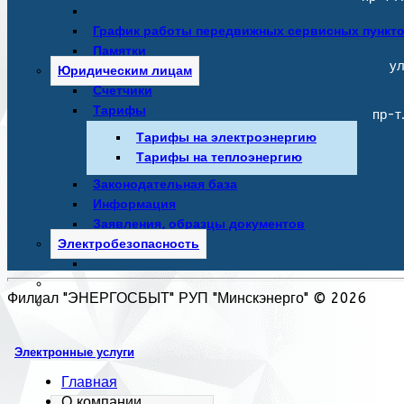
График работы передвижных сервисных пункт
Памятки
ул
Юридическим лицам
Счетчики
Тарифы
пр-т
Тарифы на электроэнергию
Тарифы на теплоэнергию
Законодательная база
Информация
Заявления, образцы документов
Электробезопасность
Филиал "ЭНЕРГОСБЫТ" РУП "Минскэнерго" © 2026
Электронные услуги
Главная
О компании