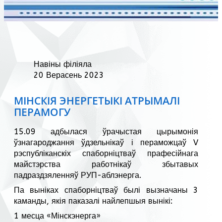
Навіны філіяла
20 Верасень 2023
МІНСКІЯ ЭНЕРГЕТЫКІ АТРЫМАЛІ
ПЕРАМОГУ
15.09 адбылася ўрачыстая цырымонія
ўзнагароджання ўдзельнікаў і пераможцаў V
рэспубліканскіх спаборніцтваў прафесійнага
майстэрства работнікаў збытавых
падраздзяленняў РУП-аблэнерга.
Па выніках спаборніцтваў былі вызначаны 3
каманды, якія паказалі найлепшыя вынікі:
1 месца «Мінскэнерга»