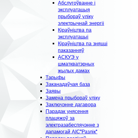
Абслугоўванне і
эксплуатацыя
прыбораў уліку
электрычнай энергіі
Кіраўніцтва па
эксплуатацыі
Кіраўніцтва па зняцці
паказанняў
АСКУЭ у
шматкватэрных
жылых дамах
Тарыфы
Заканадаўчая база
Заявы
Замена прыбораў уліку
Заключэнне дагавора
Парадак унясення
плацяжоў за
электразабеспячэнне з
дапамогай АІС"Разлік"