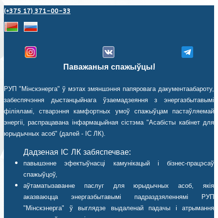
(+375 17) 371-00-33
Паважаныя спажыўцы!
РУП "Мінскэнерга" ў мэтах змяншэння папяровага дакументаабароту,
забеспячэння дыстанцыйнага ўзаемадзеяння з энергазбытавымі
філіяламі, стварэння камфортных умоў спажыўцам пастаўляемай
энергіі, распрацавана інфармацыйная сістэма "Асабісты кабінет для
юрыдычных асоб" (далей - ІС ЛК).
Дадзеная ІС ЛК забяспечвае:
павышэнне эфектыўнасці камунікацый і бізнес-працэсаў
спажыўцоў,
аўтаматызаванне паслуг для юрыдычных асоб, якія
аказваюцца энергазбытавымі падраздзяленнямі РУП
"Мінскэнерга" ў выглядзе выдаленай падачы і атрымання