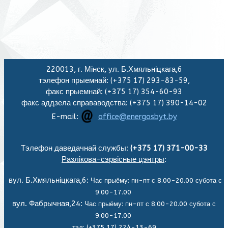
220013, г. Мінск, ул. Б.Хмяльніцкага,6
тэлефон прыемнай: (+375 17) 293-83-59,
факс прыемнай: (+375 17) 354-60-93
факс аддзела справаводства: (+375 17) 390-14-02
E-mail:
office@energosbyt.by
Тэлефон даведачнай службы:
(+375 17) 371-00-33
Разлікова-сэрвісные цэнтры
:
вул. Б.Хмяльніцкага,6:
Час прыёму: пн-пт с 8.00-20.00 субота с
9.00-17.00
вул. Фабрычная,24:
Час прыёму: пн-пт с 8.00-20.00 субота с
9.00-17.00
тэл: (+375 17) 224-13-69