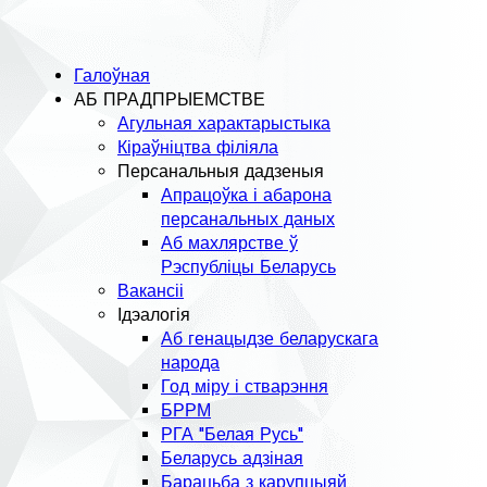
Галоўная
АБ ПРАДПРЫЕМСТВЕ
Агульная характарыстыка
Кіраўніцтва філіяла
Персанальныя дадзеныя
Апрацоўка і абарона
персанальных даных
Аб махлярстве ў
Рэспубліцы Беларусь
Вакансіі
Ідэалогія
Аб генацыдзе беларускага
народа
Год міру і стварэння
БРРМ
РГА "Белая Русь"
Беларусь адзіная
Барацьба з карупцыяй