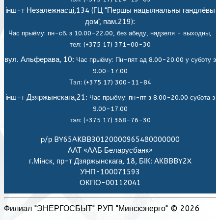
інш-т Незалежнасці,134 (ГЦ "Першы нацыянальны гандлёвы
дом", пам.219):
Час прыёму: пн-сб. з 10.00-22.00, без абеду, нядзеля - выходны,
тел: (+375 17) 371-00-30
вул. Альферава, 10:
Час прыёму: Пн-пят ад 8.00-20.00 у суботу з
9.00-17.00
Тэл: (+375 17) 300-11-84
інш-т Дзяржынскага,21:
Час прыёму: пн-пт з 8.00-20.00 субота з
9.00-17.00
тэл: (+375 17) 368-76-30
р/р BY65AKBB30120000965480000000
ААТ «ААБ Беларусбанк»
г.Мiнск, пр-т Дзяржынскага, 18, БІК: АКBBBY2X
УНП-100071593
ОКПО-00112041
Филиал "ЭНЕРГОСБЫТ" РУП "Минскэнерго" © 2026