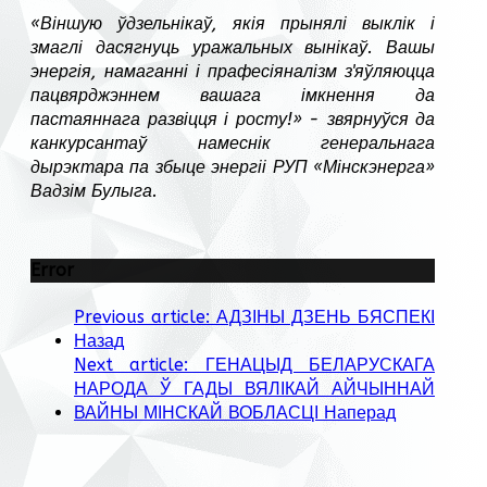
«Віншую ўдзельнікаў, якія прынялі выклік і
змаглі дасягнуць у
ражальных вынікаў
. Вашы
энергія, намаганні і прафесіяналізм з'яўляюцца
пацвярджэннем вашага імкнення да
пастаяннага развіцця і росту!» - звярнуўся да
канкурсантаў намеснік генеральнага
дырэктара па збыце энергіі РУП «Мінскэнерга»
Вадзім Булыга.
Error
Previous article: АДЗІНЫ ДЗЕНЬ БЯСПЕКІ
Назад
Next article: ГЕНАЦЫД БЕЛАРУСКАГА
НАРОДА Ў ГАДЫ ВЯЛІКАЙ АЙЧЫННАЙ
ВАЙНЫ МІНСКАЙ ВОБЛАСЦІ
Наперад