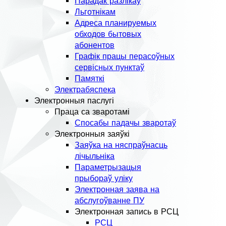
Парадак разлікаў
Льготнікам
Адреса планируемых
обходов бытовых
абонентов
Графік працы перасоўных
сервісных пунктаў
Памяткі
Электрабяспека
Электронныя паслугі
Праца са зваротамі
Спосабы падачы зваротаў
Электронныя заяўкі
Заяўка на няспраўнасць
лічыльніка
Параметрызацыя
прыбораў уліку
Электронная заява на
абслугоўванне ПУ
Электронная запись в РСЦ
РСЦ