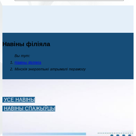
Навіны філіяла
Вы тут:
Навіны філіяла
Мінскія энергетыкі атрымалі перамогу
УСЕ НАВІНЫ
НАВІНЫ СПАЖЫЎЦЫ