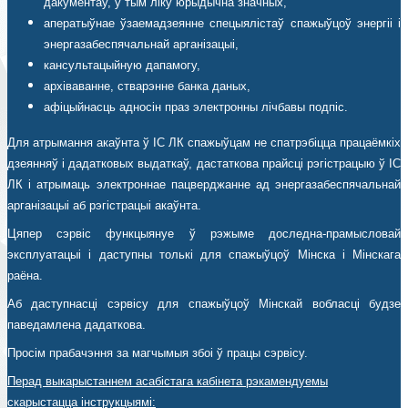
дакументаў, у тым ліку юрыдычна значных,
аператыўнае ўзаемадзеянне спецыялістаў спажыўцоў энергіі і
энергазабеспячальнай арганізацыі,
кансультацыйную дапамогу,
архіваванне, стварэнне банка даных,
афіцыйнасць адносін праз электронны лічбавы подпіс.
Для атрымання акаўнта ў ІС ЛК спажыўцам не спатрэбіцца працаёмкіх
дзеянняў і дадатковых выдаткаў, дастаткова прайсці рэгістрацыю ў ІС
ЛК і атрымаць электроннае пацверджанне ад энергазабеспячальнай
арганізацыі аб рэгістрацыі акаўнта.
Цяпер сэрвіс функцыянуе ў рэжыме доследна-прамысловай
эксплуатацыі і даступны толькі для спажыўцоў Мінска і Мінскага
раёна.
Аб даступнасці сэрвісу для спажыўцоў Мінскай вобласці будзе
паведамлена дадаткова.
Просім прабачэння за магчымыя збоі ў працы сэрвісу.
Перад выкарыстаннем асабістага кабінета рэкамендуемы
скарыстацца інструкцыямі: