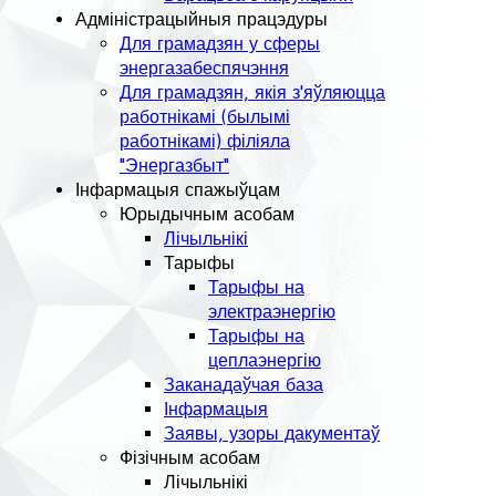
Адміністрацыйныя працэдуры
Для грамадзян у сферы
энергазабеспячэння
Для грамадзян, якія з'яўляюцца
работнікамі (былымі
работнікамі) філіяла
"Энергазбыт"
Інфармацыя спажыўцам
Юрыдычным асобам
Лічыльнікі
Тарыфы
Тарыфы на
электраэнергію
Тарыфы на
цеплаэнергію
Заканадаўчая база
Інфармацыя
Заявы, узоры дакументаў
Фізічным асобам
Лічыльнікі