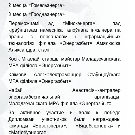
2 месца «Гомельэнерга»
3 месца «Гроднаэнерга»
Пераможцамі ад «Мінскэнерга» пад
кіраўніцтвам намесніка галоўнага інжынера па
працы з персаналам і інфармацыйных
тэхналогіях філіяла «Энергазбыт» Амялюсіка
Аляксандра, сталі:
Косік Мікалай-старшы майстар Маладзечанскага
МРА філіяла «Энергазбыт»
Клімовіч Алег-электраманцёр Стаўбцоўскага
МРА філіяла «Энергазбыт»
Чабай Анастасія-кантралёр
энергазабеспячальнай арганізацыі
Маладзечанскага МРА філіяла «Энергазбыт»
За активное участие и волю к победе
Дипломами участников были награждены
команды «Брэстэнерга», «Віцебскэнерга» и
«Магілёўэнерга».