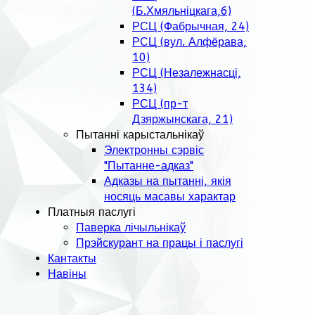
(Б.Хмяльніцкага,6)
РСЦ (Фабрычная, 24)
РСЦ (вул. Алфёрава,
10)
РСЦ (Незалежнасці,
134)
РСЦ (пр-т
Дзяржынскага, 21)
Пытанні карыстальнікаў
Электронны сэрвіс
"Пытанне-адказ"
Адказы на пытанні, якія
носяць масавы характар
Платныя паслугі
Паверка лічыльнікаў
Прэйскурант на працы і паслугі
Кантакты
Навіны