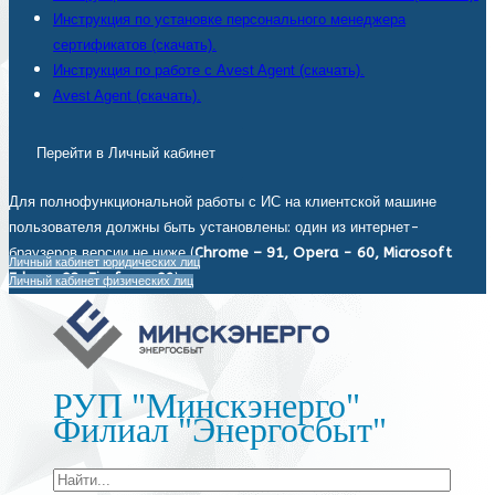
Инструкция по установке персонального менеджера
сертификатов (скачать).
Инструкция по работе с Avest Agent (скачать).
Avest Agent (скачать).
Перейти в Личный кабинет
Для полнофункциональной работы с ИС на клиентской машине
пользователя должны быть установлены: один из интернет-
браузеров версии не ниже (
Chrome – 91, Opera - 60, Microsoft
Личный кабинет юридических лиц
Edge - 93, Firefox - 92
).
Личный кабинет физических лиц
РУП "Минскэнерго"
Филиал "Энергосбыт"