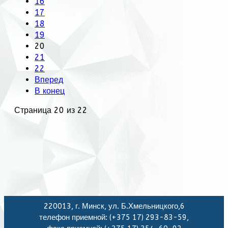
16
17
18
19
20
21
22
Вперед
В конец
Страница 20 из 22
220013, г. Минск, ул. Б.Хмельницкого,6
телефон приемной: (+375 17) 293-83-59,