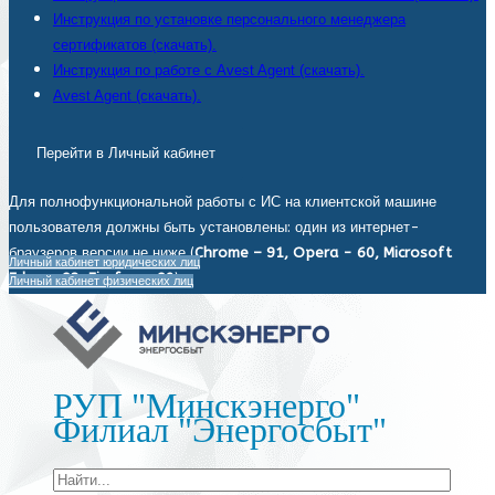
Инструкция по установке персонального менеджера
сертификатов (скачать).
Инструкция по работе с Avest Agent (скачать).
Avest Agent (скачать).
Перейти в Личный кабинет
Для полнофункциональной работы с ИС на клиентской машине
пользователя должны быть установлены: один из интернет-
браузеров версии не ниже (
Chrome – 91, Opera - 60, Microsoft
Личный кабинет юридических лиц
Edge - 93, Firefox - 92
).
Личный кабинет физических лиц
РУП "Минскэнерго"
Филиал "Энергосбыт"