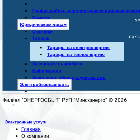
График работы передвижных сервисных пункт
Памятки
ул
Юридическим лицам
Счетчики
пр-т
Тарифы
Тарифы на электроэнергию
Тарифы на теплоэнергию
Законодательная база
Информация
Заявления, образцы документов
Электробезопасность
Филиал "ЭНЕРГОСБЫТ" РУП "Минскэнерго" © 2026
Электронные услуги
Главная
О компании