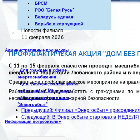
БРСМ
РОО "Белая Русь"
Беларусь единая
Борьба с коррупцией
Новости филиала
11 февраля 2026
Административные процедуры
ПРОФИЛАКТИЧЕКАЯ АКЦИЯ "ДОМ БЕЗ 
C 11 по 15 февраля спасатели проводят масштабн
Для граждан в сфере
февраля на территории Любанского района и в пер
энергоснабжения
Специальное профилактическое мероприятие направле
Для граждан, являющихся
работниками (бывшими
Работники МЧС будут работать с гражданами по ме
работниками) филиала
несоблюдения правил пожарной безопасности.
"Энергосбыт"
Предыдущий: Филиал «Энергосбыт» присоединилс
Следующий: В Энергосбыте стартовала НЕДЕ
Информация потребителям