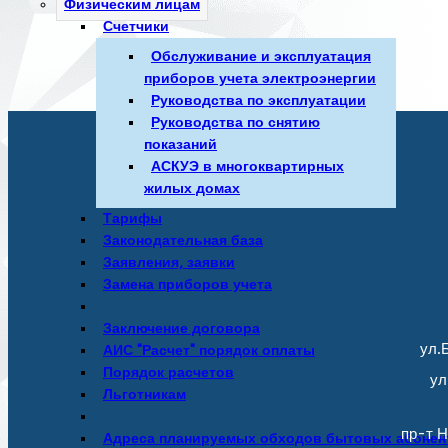
Физическим лицам
Счетчики
Обслуживание и эксплуатация
приборов учета электроэнергии
Руководства по эксплуатации
Руководства по снятию
показаний
АСКУЭ в многоквартирных
жилых домах
Тарифы
Законодательная база
Заявления, заявки
Замена приборов учета
Заключение договора
ул.Б
АИС "Расчет" порядок оплаты
Порядок расчетов
ул
Льготникам
пр-т Н
Адреса планируемых обходов бытовых абонен