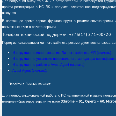
Для получения аккаунта в ИС ЛК потребителям не потребуется трудоем
пройти регистрацию в ИС ЛК и получить электронное подтверждение
аккаунта.
В настоящее время сервис функционирует в режиме опытно-промышл
возможные сбои в работе сервиса.
Телефон технической поддержки: +375(17) 371-00-20
Перед использованием личного кабинета рекомендуем воспользоватьс
Инструкция по использованию Личного кабинета ЮЛ (скачать).
Инструкция по установке персонального менеджера сертификатов
Инструкция по работе с Avest Agent (скачать).
Avest Agent (скачать).
Перейти в Личный кабинет
Для полнофункциональной работы с ИС на клиентской машине пользов
интернет-браузеров версии не ниже (
Chrome – 91, Opera - 60, Micros