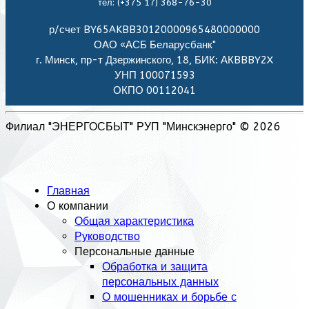
тел: (+375 17) 368-76-30
р/счет BY65AKBB30120000965480000000
ОАО «АСБ Беларусбанк"
г. Минск, пр-т Дзержинского, 18, БИК: АКBBBY2X
УНП 100071593
ОКПО 00112041
Филиал "ЭНЕРГОСБЫТ" РУП "Минскэнерго" © 2026
Главная
О компании
Общая характеристика
Руководство
Персональные данные
Обработка и защита
персональных данных
О мошенниках и борьбе с