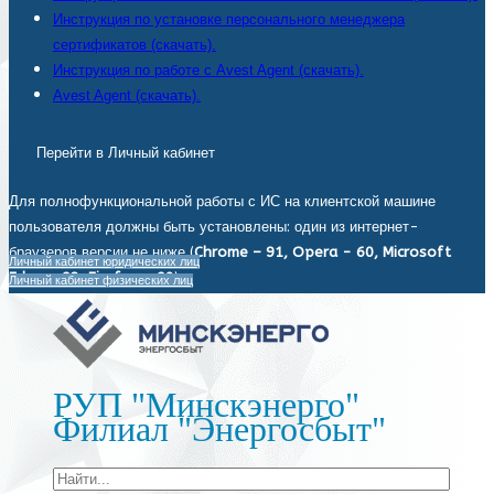
Инструкция по установке персонального менеджера
сертификатов (скачать).
Инструкция по работе с Avest Agent (скачать).
Avest Agent (скачать).
Перейти в Личный кабинет
Для полнофункциональной работы с ИС на клиентской машине
пользователя должны быть установлены: один из интернет-
браузеров версии не ниже (
Chrome – 91, Opera - 60, Microsoft
Личный кабинет юридических лиц
Edge - 93, Firefox - 92
).
Личный кабинет физических лиц
РУП "Минскэнерго"
Филиал "Энергосбыт"