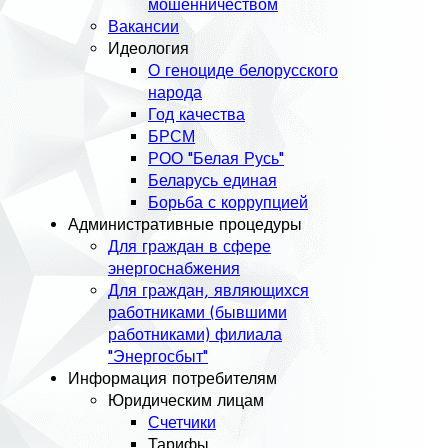
мошенничеством
Вакансии
Идеология
О геноциде белорусского
народа
Год качества
БРСМ
РОО "Белая Русь"
Беларусь единая
Борьба с коррупцией
Административные процедуры
Для граждан в сфере
энергоснабжения
Для граждан, являющихся
работниками (бывшими
работниками) филиала
"Энергосбыт"
Информация потребителям
Юридическим лицам
Счетчики
Тарифы