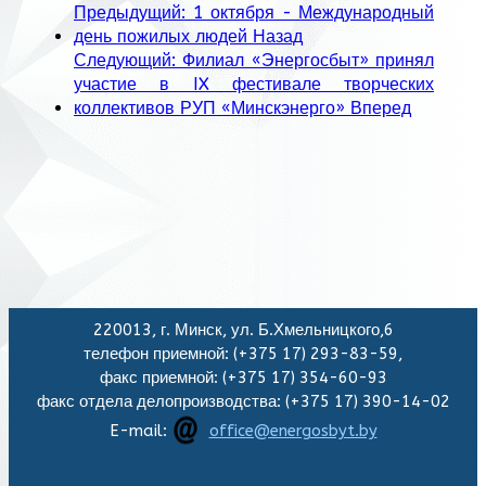
Предыдущий: 1 октября - Международный
день пожилых людей
Назад
Следующий: Филиал «Энергосбыт» принял
участие в IX фестивале творческих
коллективов РУП «Минскэнерго»
Вперед
220013, г. Минск, ул. Б.Хмельницкого,6
телефон приемной: (+375 17) 293-83-59,
факс приемной: (+375 17) 354-60-93
факс отдела делопроизводства: (+375 17) 390-14-02
E-mail:
office@energosbyt.by