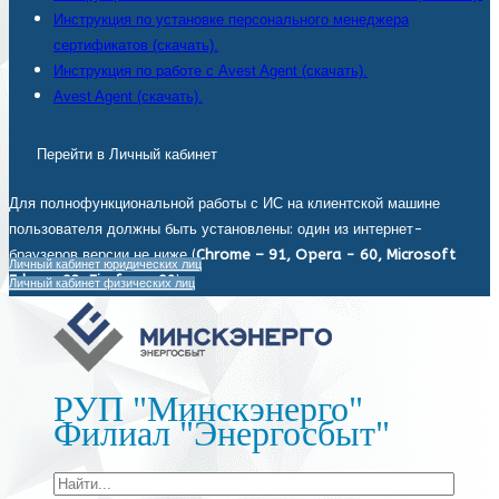
Инструкция по установке персонального менеджера
сертификатов (скачать).
Инструкция по работе с Avest Agent (скачать).
Avest Agent (скачать).
Перейти в Личный кабинет
Для полнофункциональной работы с ИС на клиентской машине
пользователя должны быть установлены: один из интернет-
браузеров версии не ниже (
Chrome – 91, Opera - 60, Microsoft
Личный кабинет юридических лиц
Edge - 93, Firefox - 92
).
Личный кабинет физических лиц
РУП "Минскэнерго"
Филиал "Энергосбыт"