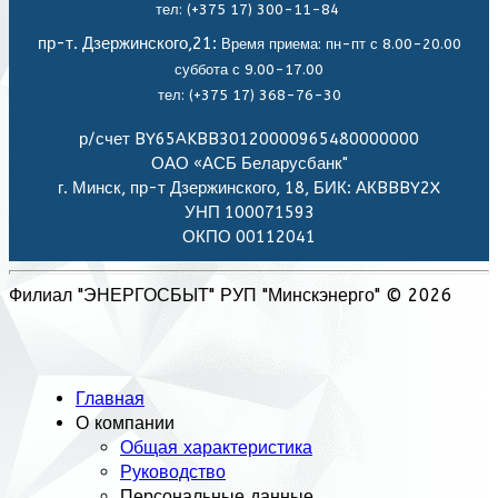
тел: (+375 17) 300-11-84
пр-т. Дзержинского,21:
Время приема: пн-пт с 8.00-20.00
суббота с 9.00-17.00
тел: (+375 17) 368-76-30
р/счет BY65AKBB30120000965480000000
ОАО «АСБ Беларусбанк"
г. Минск, пр-т Дзержинского, 18, БИК: АКBBBY2X
УНП 100071593
ОКПО 00112041
Филиал "ЭНЕРГОСБЫТ" РУП "Минскэнерго" © 2026
Главная
О компании
Общая характеристика
Руководство
Персональные данные