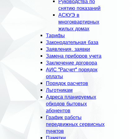
Руководства по
снятию показаний
АСКУЭ в
многоквартирных
жилых домах
Тарифы
Законодательная база
Заявления, заявки
Замена приборов учета
Заключение договора
АИС "Расчет" порядок
оплаты
Порядок расчетов
Льготникам
Адреса планируемых
обходов бытовых
абонентов
График работы
передвижных сервисных
пунктов
Памятки