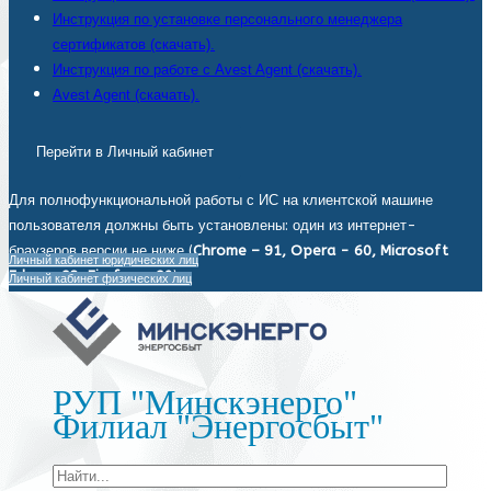
Инструкция по установке персонального менеджера
сертификатов (скачать).
Инструкция по работе с Avest Agent (скачать).
Avest Agent (скачать).
Перейти в Личный кабинет
Для полнофункциональной работы с ИС на клиентской машине
пользователя должны быть установлены: один из интернет-
браузеров версии не ниже (
Chrome – 91, Opera - 60, Microsoft
Личный кабинет юридических лиц
Edge - 93, Firefox - 92
).
Личный кабинет физических лиц
РУП "Минскэнерго"
Филиал "Энергосбыт"