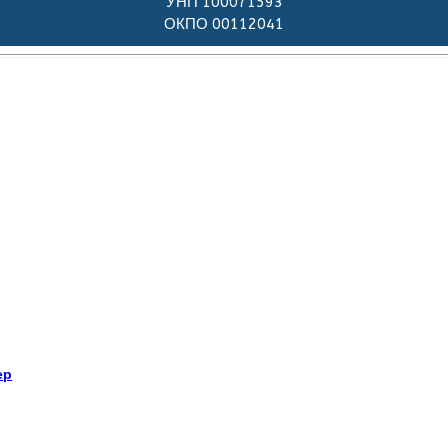
УНП 100071593
ОКПО 00112041
ер