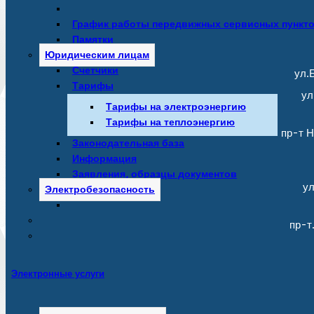
График работы передвижных сервисных пункт
Памятки
Юридическим лицам
Счетчики
ул.Б
Тарифы
ул
Тарифы на электроэнергию
Тарифы на теплоэнергию
пр-т Н
Законодательная база
Информация
Заявления, образцы документов
ул
Электробезопасность
пр-т
Электронные услуги