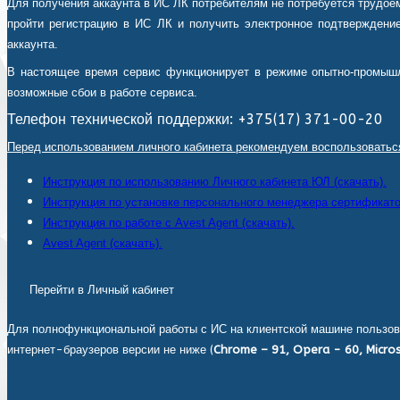
Для получения аккаунта в ИС ЛК потребителям не потребуется трудоем
пройти регистрацию в ИС ЛК и получить электронное подтверждение
аккаунта.
В настоящее время сервис функционирует в режиме опытно-промышл
возможные сбои в работе сервиса.
Телефон технической поддержки: +375(17) 371-00-20
Перед использованием личного кабинета рекомендуем воспользоватьс
Инструкция по использованию Личного кабинета ЮЛ (скачать).
Инструкция по установке персонального менеджера сертификатов
Инструкция по работе с Avest Agent (скачать).
Avest Agent (скачать).
Перейти в Личный кабинет
Для полнофункциональной работы с ИС на клиентской машине пользов
интернет-браузеров версии не ниже (
Chrome – 91, Opera - 60, Micros