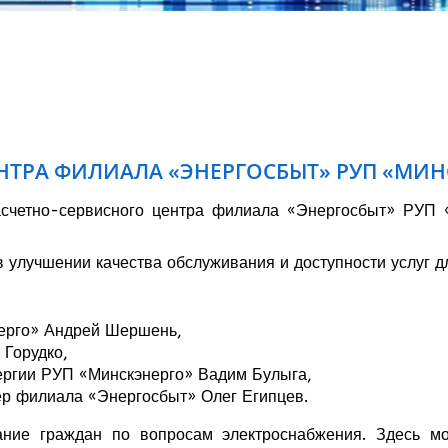
НТРА ФИЛИАЛА «ЭНЕРГОСБЫТ» РУП «МИН
асчетно-сервисного центра филиала «Энергосбыт» РУП 
 улучшении качества обслуживания и доступности услуг д
нерго» Андрей Шершень,
 Горудко,
нергии РУП «Минскэнерго» Вадим Булыга,
ер филиала «Энергосбыт» Олег Египцев.
ние граждан по вопросам электроснабжения. Здесь мо