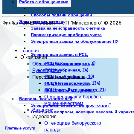
Работа с обращениями
Способы подачи обращений
Электронные заявки
Филиал "ЭНЕРГОСБЫТ" РУП "Минскэнерго" © 2026
Заявка на неисправность счетчика
Параметризация приборов учета
Электронная заявка на обслуживание ПУ
Главная
Электронная запись в РСЦ
О компании
Общая характеристика
РСЦ (Б.Хмельницкого,6)
Руководство
РСЦ (Фабричная, 24)
Персональные данные
РСЦ (ул. Алфёрова, 10)
Обработка и защита
РСЦ (Независимости, 134)
персональных данных
РСЦ (пр-т Дзержинского, 21)
О мошенниках и борьбе с
Вопросы пользователей
мошенничеством
Электронный сервис "Вопрос-ответ"
Вакансии
Ответы на вопросы, носящие массовый характ
Идеология
О геноциде белорусского
Платные услуги
народа