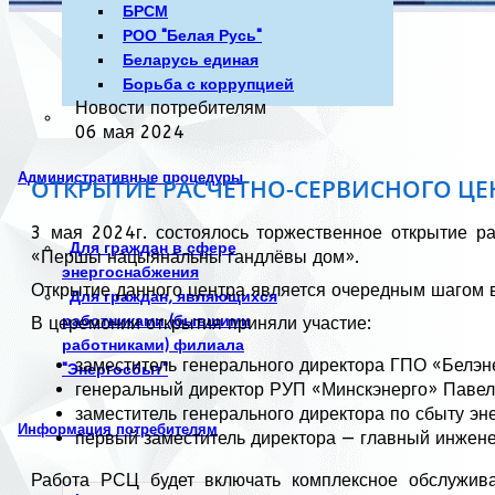
БРСМ
РОО "Белая Русь"
Беларусь единая
Борьба с коррупцией
Новости потребителям
06 мая 2024
Административные процедуры
ОТКРЫТИЕ РАСЧЕТНО-СЕРВИСНОГО ЦЕ
3 мая 2024г. состоялось торжественное открытие р
Для граждан в сфере
«Першы нацыянальны гандлёвы дом».
энергоснабжения
Открытие данного центра является очередным шагом в
Для граждан, являющихся
работниками (бывшими
В церемонии открытия приняли участие:
работниками) филиала
заместитель генерального директора ГПО «Белэ
"Энергосбыт"
генеральный директор РУП «Минскэнерго» Павел
заместитель генерального директора по сбыту э
Информация потребителям
первый заместитель директора — главный инжен
Работа РСЦ будет включать комплексное обслужива