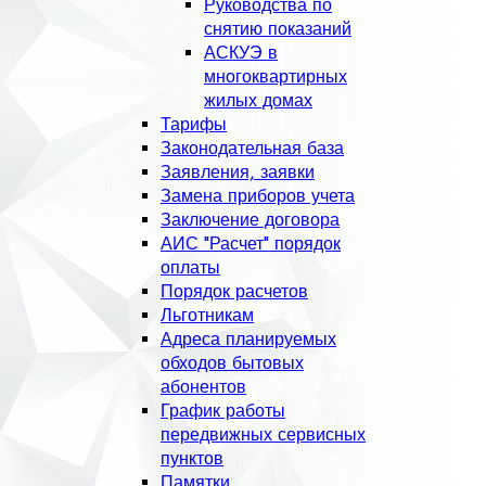
Руководства по
снятию показаний
АСКУЭ в
многоквартирных
жилых домах
Тарифы
Законодательная база
Заявления, заявки
Замена приборов учета
Заключение договора
АИС "Расчет" порядок
оплаты
Порядок расчетов
Льготникам
Адреса планируемых
обходов бытовых
абонентов
График работы
передвижных сервисных
пунктов
Памятки