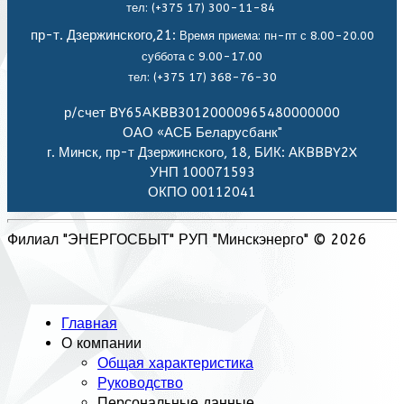
тел: (+375 17) 300-11-84
пр-т. Дзержинского,21:
Время приема: пн-пт с 8.00-20.00
суббота с 9.00-17.00
тел: (+375 17) 368-76-30
р/счет BY65AKBB30120000965480000000
ОАО «АСБ Беларусбанк"
г. Минск, пр-т Дзержинского, 18, БИК: АКBBBY2X
УНП 100071593
ОКПО 00112041
Филиал "ЭНЕРГОСБЫТ" РУП "Минскэнерго" © 2026
Главная
О компании
Общая характеристика
Руководство
Персональные данные