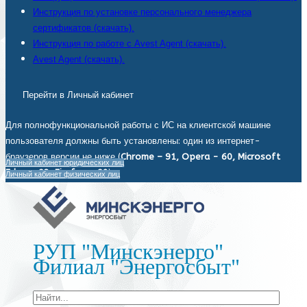
Инструкция по установке персонального менеджера
сертификатов (скачать).
Инструкция по работе с Avest Agent (скачать).
Avest Agent (скачать).
Перейти в Личный кабинет
Для полнофункциональной работы с ИС на клиентской машине
пользователя должны быть установлены: один из интернет-
браузеров версии не ниже (
Chrome – 91, Opera - 60, Microsoft
Личный кабинет юридических лиц
Edge - 93, Firefox - 92
).
Личный кабинет физических лиц
РУП "Минскэнерго"
Филиал "Энергосбыт"