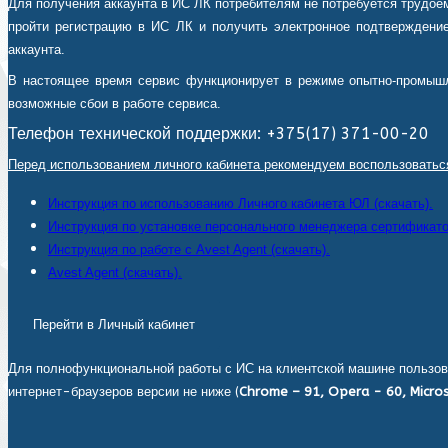
Для получения аккаунта в ИС ЛК потребителям не потребуется трудоем
пройти регистрацию в ИС ЛК и получить электронное подтверждение
аккаунта.
В настоящее время сервис функционирует в режиме опытно-промышл
возможные сбои в работе сервиса.
Телефон технической поддержки: +375(17) 371-00-20
Перед использованием личного кабинета рекомендуем воспользоватьс
Инструкция по использованию Личного кабинета ЮЛ (скачать).
Инструкция по установке персонального менеджера сертификатов
Инструкция по работе с Avest Agent (скачать).
Avest Agent (скачать).
Перейти в Личный кабинет
Для полнофункциональной работы с ИС на клиентской машине пользов
интернет-браузеров версии не ниже (
Chrome – 91, Opera - 60, Micros