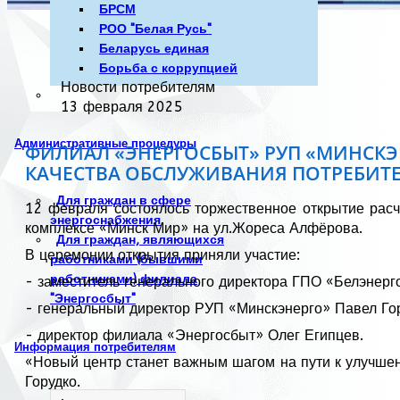
БРСМ
РОО "Белая Русь"
Беларусь единая
Борьба с коррупцией
Новости потребителям
13 февраля 2025
Административные процедуры
ФИЛИАЛ «ЭНЕРГОСБЫТ» РУП «МИНСКЭ
КАЧЕСТВА ОБСЛУЖИВАНИЯ ПОТРЕБИТ
Для граждан в сфере
12 февраля состоялось торжественное открытие рас
энергоснабжения
комплексе «Минск Мир» на ул.Жореса Алфёрова.
Для граждан, являющихся
В церемонии открытия приняли участие:
работниками (бывшими
работниками) филиала
- заместитель генерального директора ГПО «Белэнер
"Энергосбыт"
- генеральный директор РУП «Минскэнерго» Павел Го
- директор филиала «Энергосбыт» Олег Египцев.
Информация потребителям
«Новый центр станет важным шагом на пути к улучше
Горудко.