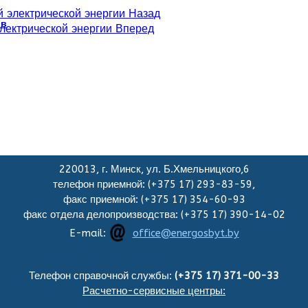
й электрической энергии
Назад
ов
лектрической энергии
Вперед
220013, г. Минск, ул. Б.Хмельницкого,6
телефон приемной: (+375 17) 293-83-59,
факс приемной: (+375 17) 354-60-93
факс отдела делопроизводства: (+375 17) 390-14-02
E-mail:
office@energosbyt.by
Телефон справочной службы:
(+375 17) 371-00-33
Расчетно-сервисные центры: