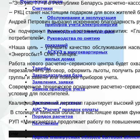
Физическим лицам
— Это уже 77-й в Республике Беларусь расчетно-касс
Счетчики
— РКЦ станет настоящим подарком для всех жителей
Обслуживание и эксплуатация
Андрей Петрович выразил искреннюю благодарность р
приборов учета электроэнергии
Он подчеркнул важность постоянного развития: «Г
Руководства по эксплуатации
потребителей».
Руководства по снятию
показаний
«Наша цель – улучшить качество обслуживания насе
АСКУЭ в многоквартирных
«Энергосбыт» Олег Египцев.
жилых домах
Работа нового расчетно-сервисного центра будет охв
Тарифы
перезаключить договор, оформить льготы, получить р
Законодательная база
группы и замене или поверке приборов учета.
Заявления, заявки
Современное техническое оснащение расчетно-сервис
Замена приборов учета
условия для посетителей.
Квалифицированный персонал гарантирует высокий ур
Заключение договора
АИС "Расчет" порядок оплаты
В столице и Минской области в настоящее время фун
Порядок расчетов
РУП «Минскэнерго» продолжает работу по повышению 
Льготникам
Error
Адреса планируемых обходов бытовых абонен