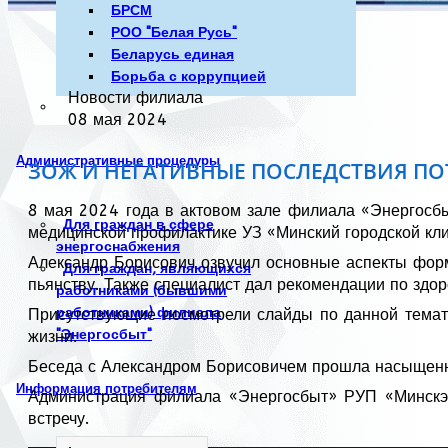
БРСМ
РОО "Белая Русь"
Беларусь единая
Борьба с коррупцией
Новости филиала
08 мая 2024
Административные процедуры
ЗОЖ И НЕГАТИВНЫЕ ПОСЛЕДСТВИЯ ПО
8 мая 2024 года в актовом зале филиала «Энергосбыт
Для граждан в сфере
медицинской профилактике УЗ «Минский городской кли
энергоснабжения
Александр Борисович озвучил основные аспекты форм
Для граждан, являющихся
пьянству. Также специалист дал рекомендации по здор
работниками (бывшими
работниками) филиала
Присутствующие посмотрели слайды по данной темати
"Энергосбыт"
жизни.
Беседа с Александром Борисовичем прошла насыщенно
Информация потребителям
Администрация филиала «Энергосбыт» РУП «Минскэне
встречу.