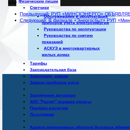
Физическим лицам
Error
Счетчики
Предыдущий: РУП «МИНСКЭНЕРГО» ОБЪЯВЛЯ
Обслуживание и эксплуатация
Следующий: В филиале «Энергосбыт» РУП «Минск
приборов учета электроэнергии
Руководства по эксплуатации
Руководства по снятию
показаний
АСКУЭ в многоквартирных
жилых домах
Тарифы
Законодательная база
Заявления, заявки
Замена приборов учета
Заключение договора
АИС "Расчет" порядок оплаты
Порядок расчетов
Льготникам
Адреса планируемых обходов бытовых абонен