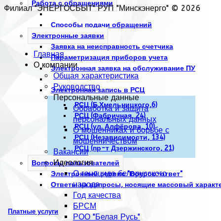
Работа с обращениями
Филиал "ЭНЕРГОСБЫТ" РУП "Минскэнерго" © 2026
Способы подачи обращений
Электронные заявки
Заявка на неисправность счетчика
Главная
Параметризация приборов учета
О компании
Электронная заявка на обслуживание ПУ
Общая характеристика
Руководство
Электронная запись в РСЦ
Персональные данные
РСЦ (Б.Хмельницкого,6)
Обработка и защита
РСЦ (Фабричная, 24)
персональных данных
РСЦ (ул. Алфёрова, 10)
О мошенниках и борьбе с
РСЦ (Независимости, 134)
мошенничеством
РСЦ (пр-т Дзержинского, 21)
Вакансии
Идеология
Вопросы пользователей
О геноциде белорусского
Электронный сервис "Вопрос-ответ"
народа
Ответы на вопросы, носящие массовый характ
Год качества
БРСМ
Платные услуги
РОО "Белая Русь"