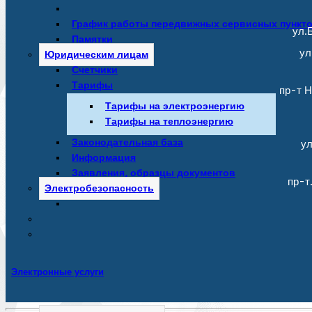
График работы передвижных сервисных пункт
ул.Б
Памятки
ул
Юридическим лицам
Счетчики
Тарифы
пр-т Н
Тарифы на электроэнергию
Тарифы на теплоэнергию
Законодательная база
ул
Информация
Заявления, образцы документов
пр-т
Электробезопасность
Электронные услуги