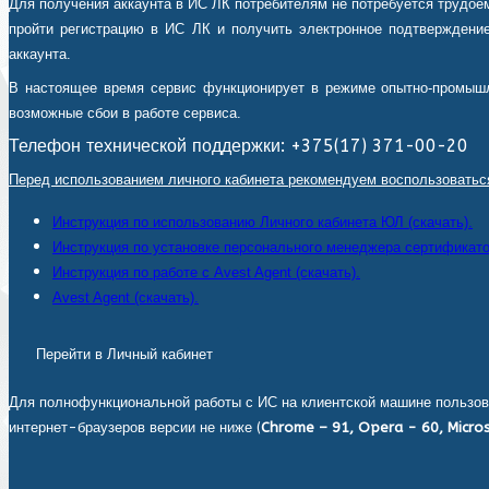
Для получения аккаунта в ИС ЛК потребителям не потребуется трудоем
пройти регистрацию в ИС ЛК и получить электронное подтверждение
аккаунта.
В настоящее время сервис функционирует в режиме опытно-промышл
возможные сбои в работе сервиса.
Телефон технической поддержки: +375(17) 371-00-20
Перед использованием личного кабинета рекомендуем воспользоватьс
Инструкция по использованию Личного кабинета ЮЛ (скачать).
Инструкция по установке персонального менеджера сертификатов
Инструкция по работе с Avest Agent (скачать).
Avest Agent (скачать).
Перейти в Личный кабинет
Для полнофункциональной работы с ИС на клиентской машине пользов
интернет-браузеров версии не ниже (
Chrome – 91, Opera - 60, Micros