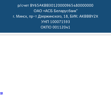
р/счет BY65AKBB30120000965480000000
ОАО «АСБ Беларусбанк"
г. Минск, пр-т Дзержинского, 18, БИК: АКBBBY2X
УНП 100071593
ОКПО 00112041
ер