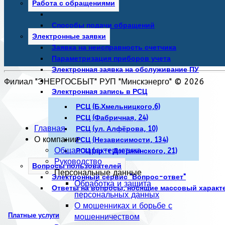
Работа с обращениями
Способы подачи обращений
Электронные заявки
Заявка на неисправность счетчика
Параметризация приборов учета
Электронная заявка на обслуживание ПУ
Филиал "ЭНЕРГОСБЫТ" РУП "Минскэнерго" © 2026
Электронная запись в РСЦ
РСЦ (Б.Хмельницкого,6)
РСЦ (Фабричная, 24)
Главная
РСЦ (ул. Алфёрова, 10)
О компании
РСЦ (Независимости, 134)
Общая характеристика
РСЦ (пр-т Дзержинского, 21)
Руководство
Вопросы пользователей
Персональные данные
Электронный сервис "Вопрос-ответ"
Обработка и защита
Ответы на вопросы, носящие массовый характ
персональных данных
О мошенниках и борьбе с
Платные услуги
мошенничеством