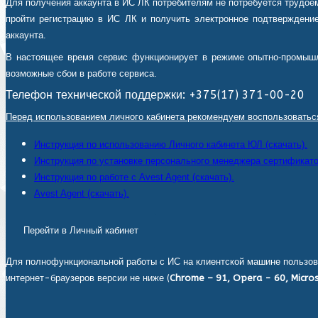
Для получения аккаунта в ИС ЛК потребителям не потребуется трудоем
пройти регистрацию в ИС ЛК и получить электронное подтверждение
аккаунта.
В настоящее время сервис функционирует в режиме опытно-промышл
возможные сбои в работе сервиса.
Телефон технической поддержки: +375(17) 371-00-20
Перед использованием личного кабинета рекомендуем воспользоватьс
Инструкция по использованию Личного кабинета ЮЛ (скачать).
Инструкция по установке персонального менеджера сертификатов
Инструкция по работе с Avest Agent (скачать).
Avest Agent (скачать).
Перейти в Личный кабинет
Для полнофункциональной работы с ИС на клиентской машине пользов
интернет-браузеров версии не ниже (
Chrome – 91, Opera - 60, Micros