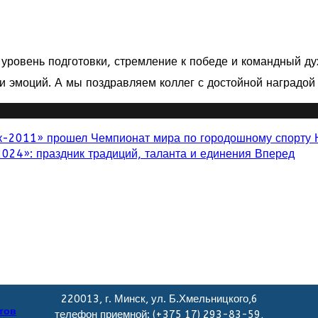
уровень подготовки, стремление к победе и командный 
 и эмоций. А мы поздравляем коллег с достойной наградо
ик-2011» прошел Чемпионат мира по городошному спорту
»: праздник традиций, таланта и единения
Вперед
220013, г. Минск, ул. Б.Хмельницкого,6
тов
телефон приемной: (+375 17) 293-83-59,