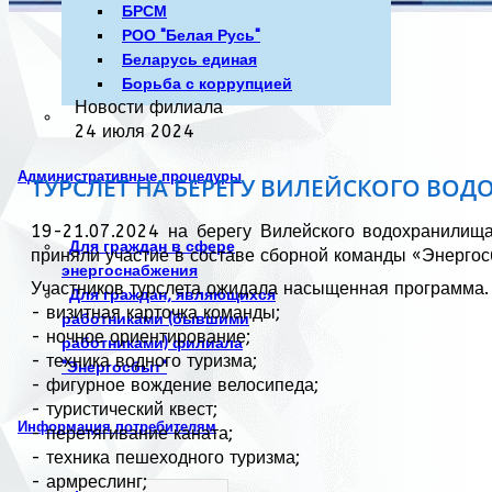
БРСМ
РОО "Белая Русь"
Беларусь единая
Борьба с коррупцией
Новости филиала
24 июля 2024
Административные процедуры
ТУРСЛЕТ НА БЕРЕГУ ВИЛЕЙСКОГО ВО
19-21.07.2024 на берегу Вилейского водохранилища
Для граждан в сфере
приняли участие в составе сборной команды «Энерго
энергоснабжения
Участников турслета ожидала насыщенная программа.
Для граждан, являющихся
- визитная карточка команды;
работниками (бывшими
- ночное ориентирование;
работниками) филиала
- техника водного туризма;
"Энергосбыт"
- фигурное вождение велосипеда;
- туристический квест;
Информация потребителям
- перетягивание каната;
- техника пешеходного туризма;
- армреслинг;