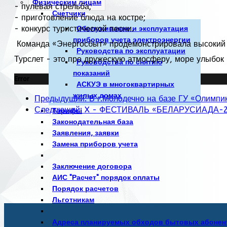
Физическим лицам
- пулевая стрельба;
Счетчики
- приготовление блюда на костре;
- конкурс туристической песни.
Обслуживание и эксплуатация
приборов учета электроэнергии
Команда «Энергосбыт» продемонстрировала высокий 
Руководства по эксплуатации
Турслет - это про дружескую атмосферу, море улыбок
Руководства по снятию
показаний
Error
АСКУЭ в многоквартирных
жилых домах
Предыдущий: В г.Молодечно на базе ГУ «Олимп
Следующий: X - ФЕСТИВАЛЬ «БЕЛАРУСИАДА-2024
Тарифы
Законодательная база
Заявления, заявки
Замена приборов учета
Заключение договора
АИС "Расчет" порядок оплаты
Порядок расчетов
Льготникам
Адреса планируемых обходов бытовых абонен