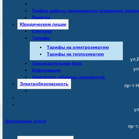
График работы передвижных сервисных пункт
Памятки
Юридическим лицам
Счетчики
Тарифы
Тарифы на электроэнергию
Тарифы на теплоэнергию
ул.Б
Законодательная база
ул
Информация
Заявления, образцы документов
Электробезопасность
пр-т Н
ул
Электронные услуги
пр-т