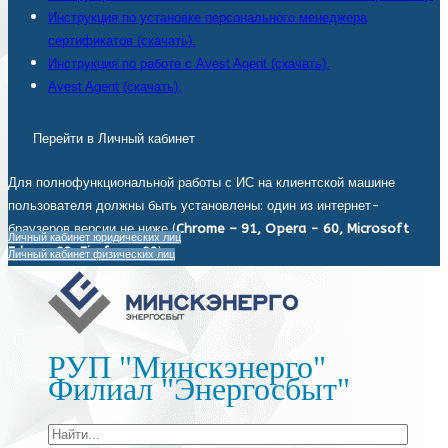
Инструкция по установке персонального менеджера
сертификатов (скачать).
Инструкция по работе с Avest Agent (скачать).
Avest Agent (скачать).
Перейти в Личный кабинет
Для полнофункциональной работы с ИС на клиентской машине
пользователя должны быть установлены: один из интернет-
браузеров версии не ниже (
Chrome – 91, Opera - 60, Microsoft
Личный кабинет юридических лиц
Edge - 93, Firefox - 92
).
Личный кабинет физических лиц
РУП "Минскэнерго"
Филиал "Энергосбыт"