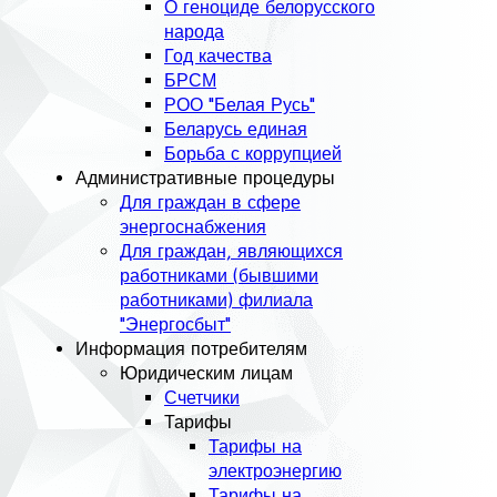
О геноциде белорусского
народа
Год качества
БРСМ
РОО "Белая Русь"
Беларусь единая
Борьба с коррупцией
Административные процедуры
Для граждан в сфере
энергоснабжения
Для граждан, являющихся
работниками (бывшими
работниками) филиала
"Энергосбыт"
Информация потребителям
Юридическим лицам
Счетчики
Тарифы
Тарифы на
электроэнергию
Тарифы на