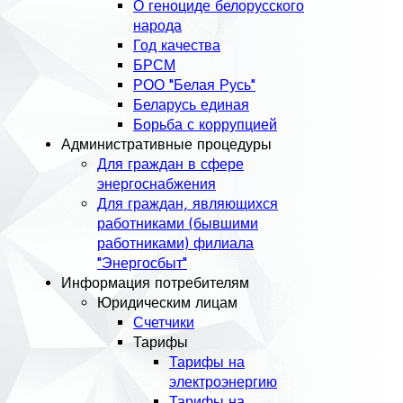
О геноциде белорусского
народа
Год качества
БРСМ
РОО "Белая Русь"
Беларусь единая
Борьба с коррупцией
Административные процедуры
Для граждан в сфере
энергоснабжения
Для граждан, являющихся
работниками (бывшими
работниками) филиала
"Энергосбыт"
Информация потребителям
Юридическим лицам
Счетчики
Тарифы
Тарифы на
электроэнергию
Тарифы на