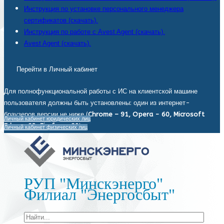
Инструкция по установке персонального менеджера
сертификатов (скачать).
Инструкция по работе с Avest Agent (скачать).
Avest Agent (скачать).
Перейти в Личный кабинет
Для полнофункциональной работы с ИС на клиентской машине
пользователя должны быть установлены: один из интернет-
браузеров версии не ниже (
Chrome – 91, Opera - 60, Microsoft
Личный кабинет юридических лиц
Edge - 93, Firefox - 92
).
Личный кабинет физических лиц
РУП "Минскэнерго"
Филиал "Энергосбыт"