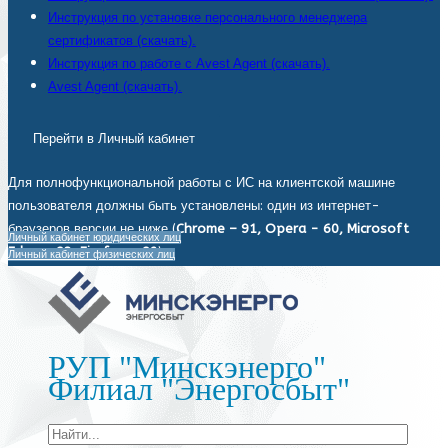
Инструкция по установке персонального менеджера
сертификатов (скачать).
Инструкция по работе с Avest Agent (скачать).
Avest Agent (скачать).
Перейти в Личный кабинет
Для полнофункциональной работы с ИС на клиентской машине
пользователя должны быть установлены: один из интернет-
браузеров версии не ниже (
Chrome – 91, Opera - 60, Microsoft
Личный кабинет юридических лиц
Edge - 93, Firefox - 92
).
Личный кабинет физических лиц
РУП "Минскэнерго"
Филиал "Энергосбыт"