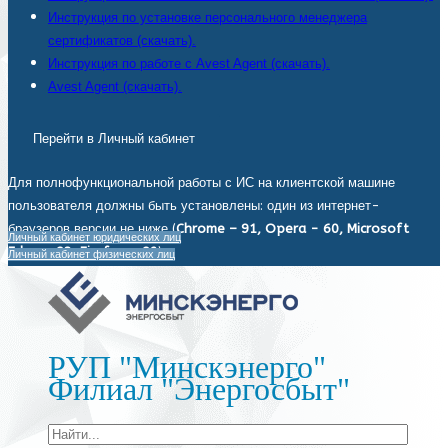
Инструкция по установке персонального менеджера
сертификатов (скачать).
Инструкция по работе с Avest Agent (скачать).
Avest Agent (скачать).
Перейти в Личный кабинет
Для полнофункциональной работы с ИС на клиентской машине
пользователя должны быть установлены: один из интернет-
браузеров версии не ниже (
Chrome – 91, Opera - 60, Microsoft
Личный кабинет юридических лиц
Edge - 93, Firefox - 92
).
Личный кабинет физических лиц
РУП "Минскэнерго"
Филиал "Энергосбыт"