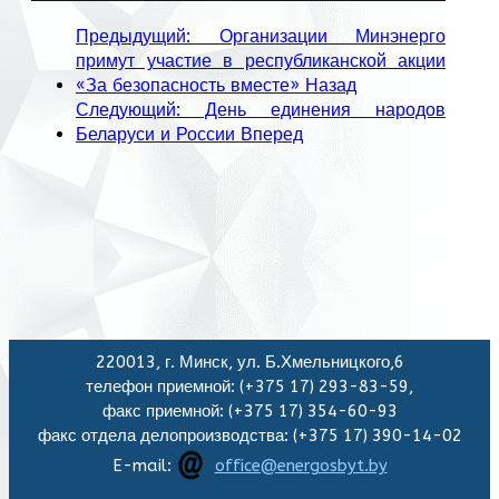
Предыдущий: Организации Минэнерго
примут участие в республиканской акции
«За безопасность вместе»
Назад
Следующий: День единения народов
Беларуси и России
Вперед
220013, г. Минск, ул. Б.Хмельницкого,6
телефон приемной: (+375 17) 293-83-59,
факс приемной: (+375 17) 354-60-93
факс отдела делопроизводства: (+375 17) 390-14-02
E-mail:
office@energosbyt.by