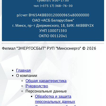
суббота с 9.00-17.00
тел: (+375 17) 368-76-30
р/счет BY65AKBB30120000965480000000
ОАО «АСБ Беларусбанк"
г. Минск, пр-т Дзержинского, 18, БИК: АКBBBY2X
УНП 100071593
ОКПО 00112041
Филиал "ЭНЕРГОСБЫТ" РУП "Минскэнерго" © 2026
Главная
О компании
Общая характеристика
Руководство
Персональные данные
Обработка и защита
персональных данных