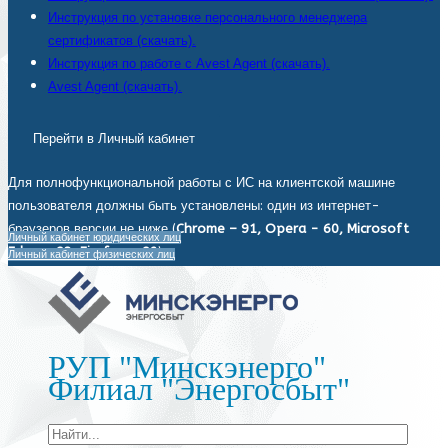
Инструкция по установке персонального менеджера
сертификатов (скачать).
Инструкция по работе с Avest Agent (скачать).
Avest Agent (скачать).
Перейти в Личный кабинет
Для полнофункциональной работы с ИС на клиентской машине
пользователя должны быть установлены: один из интернет-
браузеров версии не ниже (
Chrome – 91, Opera - 60, Microsoft
Личный кабинет юридических лиц
Edge - 93, Firefox - 92
).
Личный кабинет физических лиц
РУП "Минскэнерго"
Филиал "Энергосбыт"