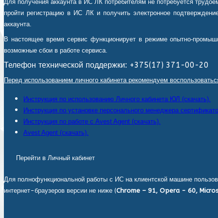
Для получения аккаунта в ИС ЛК потребителям не потребуется трудоем
пройти регистрацию в ИС ЛК и получить электронное подтверждение
аккаунта.
В настоящее время сервис функционирует в режиме опытно-промышл
возможные сбои в работе сервиса.
Телефон технической поддержки: +375(17) 371-00-20
Перед использованием личного кабинета рекомендуем воспользоватьс
Инструкция по использованию Личного кабинета ЮЛ (скачать).
Инструкция по установке персонального менеджера сертификатов
Инструкция по работе с Avest Agent (скачать).
Avest Agent (скачать).
Перейти в Личный кабинет
Для полнофункциональной работы с ИС на клиентской машине пользов
интернет-браузеров версии не ниже (
Chrome – 91, Opera - 60, Micros