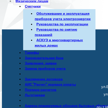
Физическим лицам
Счетчики
Обслуживание и эксплуатация
приборов учета электроэнергии
Руководства по эксплуатации
Руководства по снятию
показаний
АСКУЭ в многоквартирных
жилых домах
Тарифы
Законодательная база
Заявления, заявки
Замена приборов учета
Заключение договора
АИС "Расчет" порядок оплаты
ул.Б
Порядок расчетов
ул
Льготникам
Адреса планируемых обходов бытовых абонен
пр-т Н