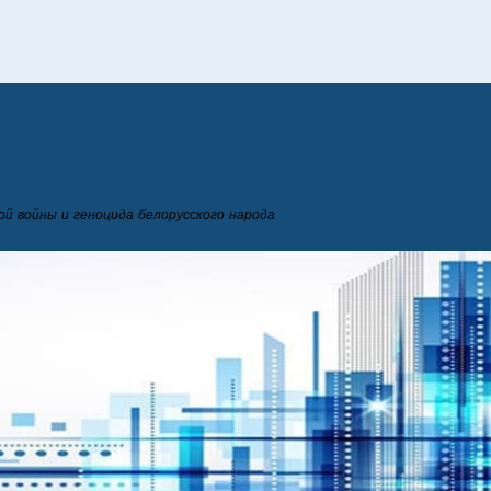
й войны и геноцида белорусского народа