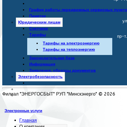
График работы передвижных сервисных пункт
Памятки
ул
Юридическим лицам
Счетчики
Тарифы
пр-т
Тарифы на электроэнергию
Тарифы на теплоэнергию
Законодательная база
Информация
Заявления, образцы документов
Электробезопасность
Филиал "ЭНЕРГОСБЫТ" РУП "Минскэнерго" © 2026
Электронные услуги
Главная
О компании