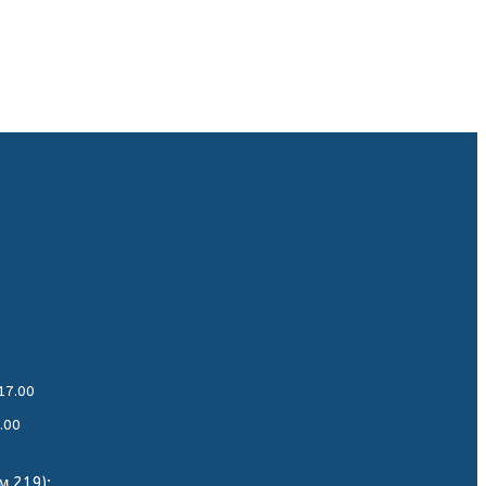
17.00
.00
м.219):