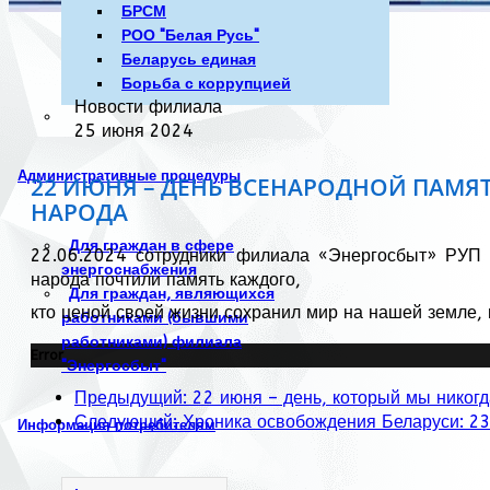
БРСМ
РОО "Белая Русь"
Беларусь единая
Борьба с коррупцией
Новости филиала
25 июня 2024
Административные процедуры
22 ИЮНЯ – ДЕНЬ ВСЕНАРОДНОЙ ПАМЯ
НАРОДА
Для граждан в сфере
22.06.2024 сотрудники филиала «Энергосбыт» РУП 
энергоснабжения
народа почтили память каждого,
Для граждан, являющихся
кто ценой своей жизни сохранил мир на нашей земле,
работниками (бывшими
работниками) филиала
Error
"Энергосбыт"
Предыдущий: 22 июня – день, который мы никогд
Следующий: Хроника освобождения Беларуси: 23
Информация потребителям