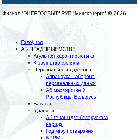
Филиал "ЭНЕРГОСБЫТ" РУП "Минскэнерго" © 2026
Галоўная
АБ ПРАДПРЫЕМСТВЕ
Агульная характарыстыка
Кіраўніцтва філіяла
Персанальныя дадзеныя
Апрацоўка і абарона
персанальных даных
Аб махлярстве ў
Рэспубліцы Беларусь
Вакансіі
Ідэалогія
Аб генацыдзе беларускага
народа
Год міру і стварэння
БРРМ