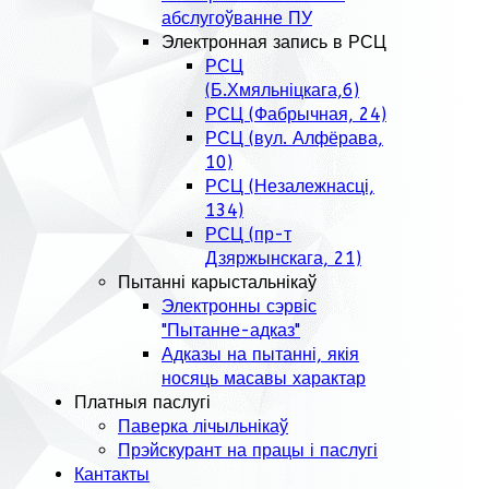
абслугоўванне ПУ
Электронная запись в РСЦ
РСЦ
(Б.Хмяльніцкага,6)
РСЦ (Фабрычная, 24)
РСЦ (вул. Алфёрава,
10)
РСЦ (Незалежнасці,
134)
РСЦ (пр-т
Дзяржынскага, 21)
Пытанні карыстальнікаў
Электронны сэрвіс
"Пытанне-адказ"
Адказы на пытанні, якія
носяць масавы характар
Платныя паслугі
Паверка лічыльнікаў
Прэйскурант на працы і паслугі
Кантакты