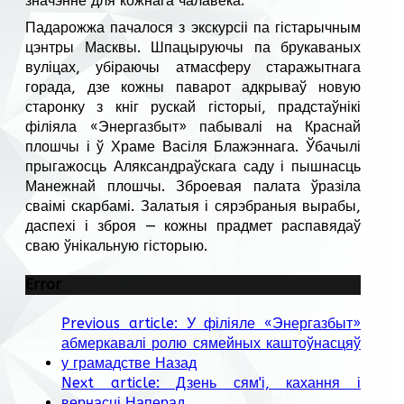
значэнне для кожнага чалавека.
Падарожжа пачалося з экскурсіі па гістарычным
цэнтры Масквы. Шпацыруючы па брукаваных
вуліцах, убіраючы атмасферу старажытнага
горада, дзе кожны паварот адкрываў новую
старонку з кніг рускай гісторыі, прадстаўнікі
філіяла «Энергазбыт» пабывалі на Краснай
плошчы і ў Храме Васіля Блажэннага. Ўбачылі
прыгажосць Аляксандраўскага саду і пышнасць
Манежнай плошчы. Зброевая палата ўразіла
сваімі скарбамі. Залатыя і сярэбраныя вырабы,
даспехі і зброя — кожны прадмет распавядаў
сваю ўнікальную гісторыю.
Error
Previous article: У філіяле «Энергазбыт»
абмеркавалі ролю сямейных каштоўнасцяў
у грамадстве
Назад
Next article: Дзень сям'і, кахання і
вернасці
Наперад