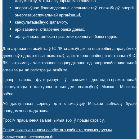
дакументаў, у тым ліку юрыдычна значных,
аператыўнае ўзаемадзеянне спецыялістаў спажыўцоў энергіі і
энергазабеспячальнай арганізацыі,
кансультацыйную дапамогу,
архіваванне, стварэнне банка даных,
афіцыйнасць адносін праз электронны лічбавы подпіс.
Для атрымання акаўнта ў ІС ЛК спажыўцам не спатрэбіцца працаёмкіх
дзеянняў і дадатковых выдаткаў, дастаткова прайсці рэгістрацыю ў ІС
ЛК і атрымаць электроннае пацверджанне ад энергазабеспячальнай
арганізацыі аб рэгістрацыі акаўнта.
Цяпер сэрвіс функцыянуе ў рэжыме доследна-прамысловай
эксплуатацыі і даступны толькі для спажыўцоў Мінска і Мінскага
раёна.
Аб даступнасці сэрвісу для спажыўцоў Мінскай вобласці будзе
паведамлена дадаткова.
Просім прабачэння за магчымыя збоі ў працы сэрвісу.
Перад выкарыстаннем асабістага кабінета рэкамендуемы
скарыстацца інструкцыямі: