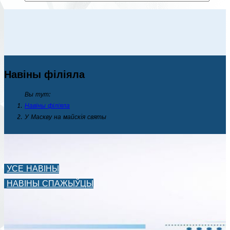
Навіны філіяла
Вы тут:
Навіны філіяла
У Маскву на майскiя святы
УСЕ НАВІНЫ
НАВІНЫ СПАЖЫЎЦЫ