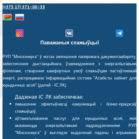
(+375 17) 371-00-33
Паважаныя спажыўцы!
РУП "Мінскэнерга" ў мэтах змяншэння папяровага дакументаабароту,
забеспячэння дыстанцыйнага ўзаемадзеяння з энергазбытавымі
філіяламі, стварэння камфортных умоў спажыўцам пастаўляемай
энергіі, распрацавана інфармацыйная сістэма "Асабісты кабінет для
юрыдычных асоб" (далей - ІС ЛК).
Дадзеная ІС ЛК забяспечвае:
павышэнне эфектыўнасці камунікацый і бізнес-працэсаў
спажыўцоў,
аўтаматызаванне паслуг для юрыдычных асоб, якія
аказваюцца энергазбытавымі падраздзяленнямі РУП
"Мінскэнерга" ў выглядзе выдаленай падачы і атрымання