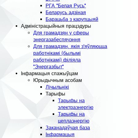
РГА "Белая Русь"
Беларусь адзіная
Барацьба з карупцыяй
Адміністрацыйныя працэдуры
Для грамадзян у сферы
энергазабеспячэння
Для грамадзян, якія з'яўляюцца
работнікамі (былымі
работнікамі) філіяла
"Энергазбыт"
Інфармацыя спажыўцам
Юрыдычным асобам
Лічыльнікі
Тарыфы
Тарыфы на
электраэнергію
Тарыфы на
цеплаэнергію
Заканадаўчая база
Інфармацыя