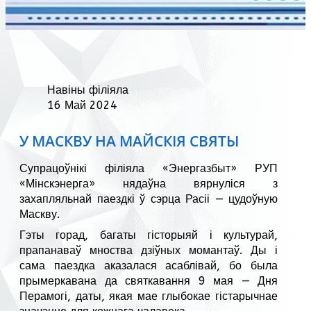
Навіны філіяла
16 Май 2024
У МАСКВУ НА МАЙСКIЯ СВЯТЫ
Супрацоўнікі філіяла «Энергазбыт» РУП
«Мінскэнерга» нядаўна вярнуліся з
захапляльнай паездкі ў сэрца Расіі — цудоўную
Маскву.
Гэты горад, багаты гісторыяй і культурай,
прапанаваў мноства дзіўных момантаў. Ды і
сама паездка аказалася асаблівай, бо была
прымеркавана да святкавання 9 мая — Дня
Перамогі, даты, якая мае глыбокае гістарычнае