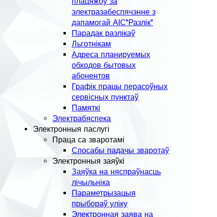
плацяжоў за
электразабеспячэнне з
дапамогай АІС"Разлік"
Парадак разлікаў
Льготнікам
Адреса планируемых
обходов бытовых
абонентов
Графік працы перасоўных
сервісных пунктаў
Памяткі
Электрабяспека
Электронныя паслугі
Праца са зваротамі
Спосабы падачы зваротаў
Электронныя заяўкі
Заяўка на няспраўнасць
лічыльніка
Параметрызацыя
прыбораў уліку
Электронная заява на