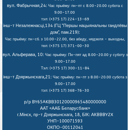
вул. Фабрычная,24:
Час прыёму: пн-пт с 8.00-20.00 субота с
9.00-17.00
тэл: (+375 17) 224-13-69
інш-т Незалежнасці,134 (ГЦ "Першы нацыянальны гандлёвы
дом", пам.219):
Час прыёму: пн-сб. з 10.00-22.00, без абеду, нядзеля - выходны,
тел: (+375 17) 371-00-30
вул. Альферава, 10:
Час прыёму: Пн-пят ад 8.00-20.00 у суботу з
9.00-17.00
Тэл: (+375 17) 300-11-84
інш-т Дзяржынскага,21:
Час прыёму: пн-пт з 8.00-20.00 субота з
9.00-17.00
тэл: (+375 17) 368-76-30
р/р BY65AKBB30120000965480000000
ААТ «ААБ Беларусбанк»
г.Мiнск, пр-т Дзяржынскага, 18, БІК: АКBBBY2X
УНП-100071593
ОКПО-00112041