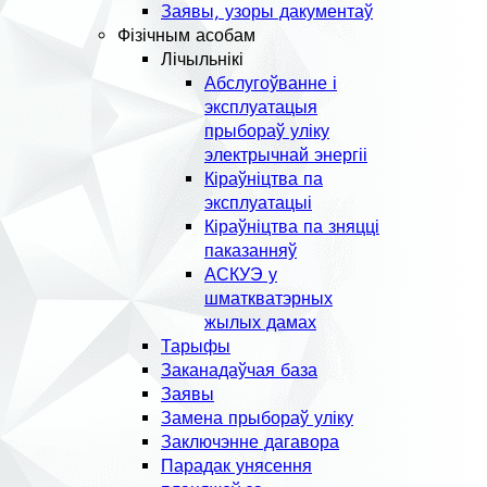
Заявы, узоры дакументаў
Фізічным асобам
Лічыльнікі
Абслугоўванне і
эксплуатацыя
прыбораў уліку
электрычнай энергіі
Кіраўніцтва па
эксплуатацыі
Кіраўніцтва па зняцці
паказанняў
АСКУЭ у
шматкватэрных
жылых дамах
Тарыфы
Заканадаўчая база
Заявы
Замена прыбораў уліку
Заключэнне дагавора
Парадак унясення