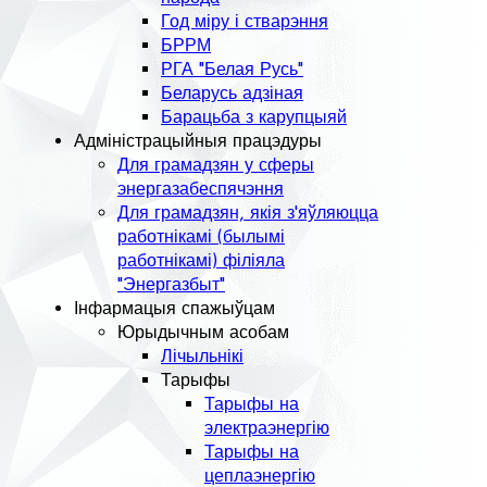
Год міру і стварэння
БРРМ
РГА "Белая Русь"
Беларусь адзіная
Барацьба з карупцыяй
Адміністрацыйныя працэдуры
Для грамадзян у сферы
энергазабеспячэння
Для грамадзян, якія з'яўляюцца
работнікамі (былымі
работнікамі) філіяла
"Энергазбыт"
Інфармацыя спажыўцам
Юрыдычным асобам
Лічыльнікі
Тарыфы
Тарыфы на
электраэнергію
Тарыфы на
цеплаэнергію