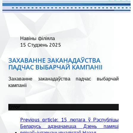
Навіны філіяла
15 Студзень 2025
ЗАХАВАННЕ ЗАКАНАДАЎСТВА
ПАДЧАС ВЫБАРЧАЙ КАМПАНІІ
Захаванне заканадаўства падчас выбарчай
кампаніі
Error
Previous article: 15 лютага ў Рэспубліцы
Беларусь адзначаецца Дзень памяці
воінаў-інтэрнацыяналістаў
Назад