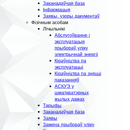
Заканадаўчая база
Інфармацыя
Заявы, узоры дакументаў
Фізічным асобам
Лічыльнікі
Абслугоўванне і
эксплуатацыя
прыбораў уліку
электрычнай энергіі
Кіраўніцтва па
эксплуатацыі
Кіраўніцтва па зняцці
паказанняў
АСКУЭ у
шматкватэрных
жылых дамах
Тарыфы
Заканадаўчая база
Заявы
Замена прыбораў уліку