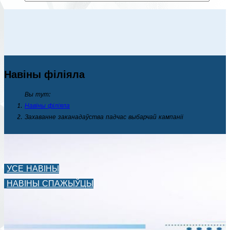
Навіны філіяла
Вы тут:
Навіны філіяла
Захаванне заканадаўства падчас выбарчай кампаніі
УСЕ НАВІНЫ
НАВІНЫ СПАЖЫЎЦЫ