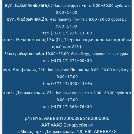
вул. Б.Хмяльніцкага,6:
Час прыёму: пн-пт с 8.00-20.00 субота с
9.00-17.00
вул. Фабрычная,24:
Час прыёму: пн-пт с 8.00-20.00 субота с
9.00-17.00
тэл: (+375 17) 224-13-69
інш-т Незалежнасці,134 (ГЦ "Першы нацыянальны гандлёвы
дом", пам.219):
Час прыёму: пн-сб. з 10.00-22.00, без абеду, нядзеля - выходны,
тел: (+375 17) 371-00-30
вул. Альферава, 10:
Час прыёму: Пн-пят ад 8.00-20.00 у суботу з
9.00-17.00
Тэл: (+375 17) 300-11-84
інш-т Дзяржынскага,21:
Час прыёму: пн-пт з 8.00-20.00 субота з
9.00-17.00
тэл: (+375 17) 368-76-30
р/р BY65AKBB30120000965480000000
ААТ «ААБ Беларусбанк»
г.Мiнск, пр-т Дзяржынскага, 18, БІК: АКBBBY2X