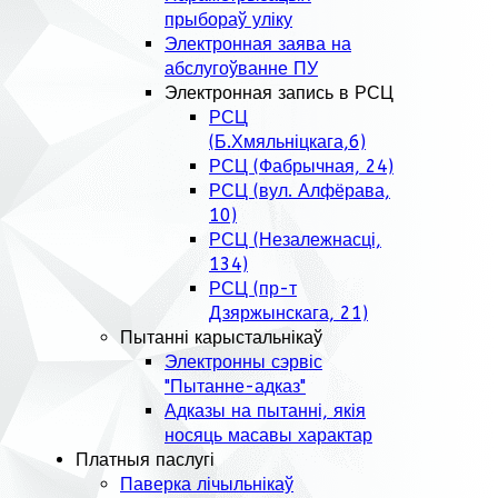
прыбораў уліку
Электронная заява на
абслугоўванне ПУ
Электронная запись в РСЦ
РСЦ
(Б.Хмяльніцкага,6)
РСЦ (Фабрычная, 24)
РСЦ (вул. Алфёрава,
10)
РСЦ (Незалежнасці,
134)
РСЦ (пр-т
Дзяржынскага, 21)
Пытанні карыстальнікаў
Электронны сэрвіс
"Пытанне-адказ"
Адказы на пытанні, якія
носяць масавы характар
Платныя паслугі
Паверка лічыльнікаў