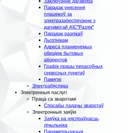
Заключэнне дагавора
Парадак унясення
плацяжоў за
электразабеспячэнне з
дапамогай АІС"Разлік"
Парадак разлікаў
Льготнікам
Адреса планируемых
обходов бытовых
абонентов
Графік працы перасоўных
сервісных пунктаў
Памяткі
Электрабяспека
Электронныя паслугі
Праца са зваротамі
Спосабы падачы зваротаў
Электронныя заяўкі
Заяўка на няспраўнасць
лічыльніка
Параметрызацыя