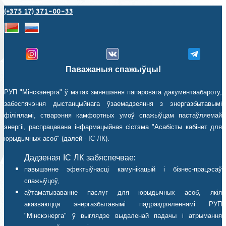
(+375 17) 371-00-33
Паважаныя спажыўцы!
РУП "Мінскэнерга" ў мэтах змяншэння папяровага дакументаабароту,
забеспячэння дыстанцыйнага ўзаемадзеяння з энергазбытавымі
філіяламі, стварэння камфортных умоў спажыўцам пастаўляемай
энергіі, распрацавана інфармацыйная сістэма "Асабісты кабінет для
юрыдычных асоб" (далей - ІС ЛК).
Дадзеная ІС ЛК забяспечвае:
павышэнне эфектыўнасці камунікацый і бізнес-працэсаў
спажыўцоў,
аўтаматызаванне паслуг для юрыдычных асоб, якія
аказваюцца энергазбытавымі падраздзяленнямі РУП
"Мінскэнерга" ў выглядзе выдаленай падачы і атрымання