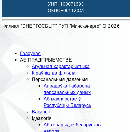
УНП-100071593
ОКПО-00112041
Филиал "ЭНЕРГОСБЫТ" РУП "Минскэнерго" © 2026
Галоўная
АБ ПРАДПРЫЕМСТВЕ
Агульная характарыстыка
Кіраўніцтва філіяла
Персанальныя дадзеныя
Апрацоўка і абарона
персанальных даных
Аб махлярстве ў
Рэспубліцы Беларусь
Вакансіі
Ідэалогія
Аб генацыдзе беларускага
народа