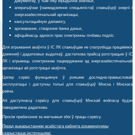
дакументаў, у тым ліку юрыдычна значных,
аператыўнае ўзаемадзеянне спецыялістаў спажыўцоў энергіі і
энергазабеспячальнай арганізацыі,
кансультацыйную дапамогу,
архіваванне, стварэнне банка даных,
афіцыйнасць адносін праз электронны лічбавы подпіс.
Для атрымання акаўнта ў ІС ЛК спажыўцам не спатрэбіцца працаёмкіх
дзеянняў і дадатковых выдаткаў, дастаткова прайсці рэгістрацыю ў ІС
ЛК і атрымаць электроннае пацверджанне ад энергазабеспячальнай
арганізацыі аб рэгістрацыі акаўнта.
Цяпер сэрвіс функцыянуе ў рэжыме доследна-прамысловай
эксплуатацыі і даступны толькі для спажыўцоў Мінска і Мінскага
раёна.
Аб даступнасці сэрвісу для спажыўцоў Мінскай вобласці будзе
паведамлена дадаткова.
Просім прабачэння за магчымыя збоі ў працы сэрвісу.
Перад выкарыстаннем асабістага кабінета рэкамендуемы
скарыстацца інструкцыямі: