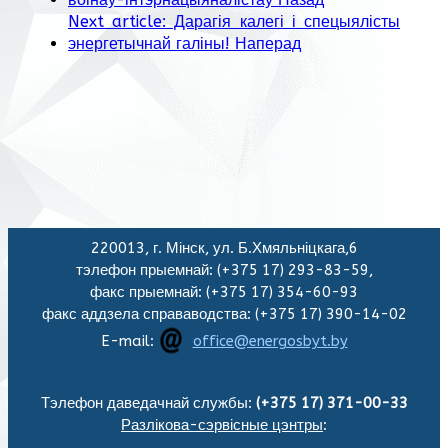
Next article: Дарагія калегі і спецыялісты
энергетычнай галіны!
Наперад
220013, г. Мінск, ул. Б.Хмяльніцкага,6
тэлефон прыемнай: (+375 17) 293-83-59,
факс прыемнай: (+375 17) 354-60-93
факс аддзела справаводства: (+375 17) 390-14-02
E-mail:
office@energosbyt.by
Тэлефон даведачнай службы:
(+375 17) 371-00-33
Разлікова-сэрвісные цэнтры
: