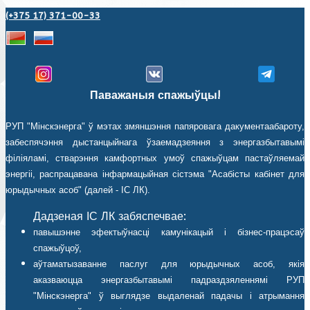
(+375 17) 371-00-33
Паважаныя спажыўцы!
РУП "Мінскэнерга" ў мэтах змяншэння папяровага дакументаабароту,
забеспячэння дыстанцыйнага ўзаемадзеяння з энергазбытавымі
філіяламі, стварэння камфортных умоў спажыўцам пастаўляемай
энергіі, распрацавана інфармацыйная сістэма "Асабісты кабінет для
юрыдычных асоб" (далей - ІС ЛК).
Дадзеная ІС ЛК забяспечвае:
павышэнне эфектыўнасці камунікацый і бізнес-працэсаў
спажыўцоў,
аўтаматызаванне паслуг для юрыдычных асоб, якія
аказваюцца энергазбытавымі падраздзяленнямі РУП
"Мінскэнерга" ў выглядзе выдаленай падачы і атрымання