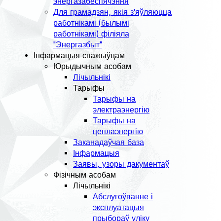
энергазабеспячэння
Для грамадзян, якія з'яўляюцца
работнікамі (былымі
работнікамі) філіяла
"Энергазбыт"
Інфармацыя спажыўцам
Юрыдычным асобам
Лічыльнікі
Тарыфы
Тарыфы на
электраэнергію
Тарыфы на
цеплаэнергію
Заканадаўчая база
Інфармацыя
Заявы, узоры дакументаў
Фізічным асобам
Лічыльнікі
Абслугоўванне і
эксплуатацыя
прыбораў уліку