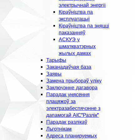
электрычнай энергіі
Кіраўніцтва па
эксплуатацыі
Кіраўніцтва па зняцці
паказанняў
АСКУЭ у
шматкватэрных
жылых дамах
Тарыфы
Заканадаўчая база
Заявы
Замена прыбораў уліку
Заключэнне дагавора
Парадак унясення
плацяжоў за
электразабеспячэнне з
дапамогай АІС"Разлік"
Парадак разлікаў
Льготнікам
Адреса планируемых