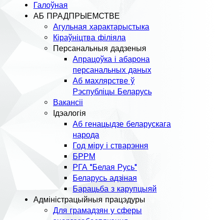
Галоўная
АБ ПРАДПРЫЕМСТВЕ
Агульная характарыстыка
Кіраўніцтва філіяла
Персанальныя дадзеныя
Апрацоўка і абарона
персанальных даных
Аб махлярстве ў
Рэспубліцы Беларусь
Вакансіі
Ідэалогія
Аб генацыдзе беларускага
народа
Год міру і стварэння
БРРМ
РГА "Белая Русь"
Беларусь адзіная
Барацьба з карупцыяй
Адміністрацыйныя працэдуры
Для грамадзян у сферы