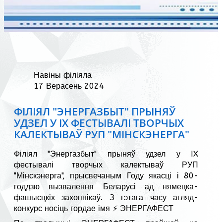
Навіны філіяла
17 Верасень 2024
ФІЛІЯЛ "ЭНЕРГАЗБЫТ" ПРЫНЯЎ
УДЗЕЛ У IX ФЕСТЫВАЛІ ТВОРЧЫХ
КАЛЕКТЫВАЎ РУП "МІНСКЭНЕРГА"
Філіял "Энергазбыт" прыняў удзел у IX
фестывалі творчых калектываў РУП
"Мінскэнерга", прысвечаным Году якасці і 80-
годдзю вызвалення Беларусі ад нямецка-
фашысцкіх захопнікаў. З гэтага часу агляд-
конкурс носіць гордае імя ⚡ ЭНЕРГАФЕСТ