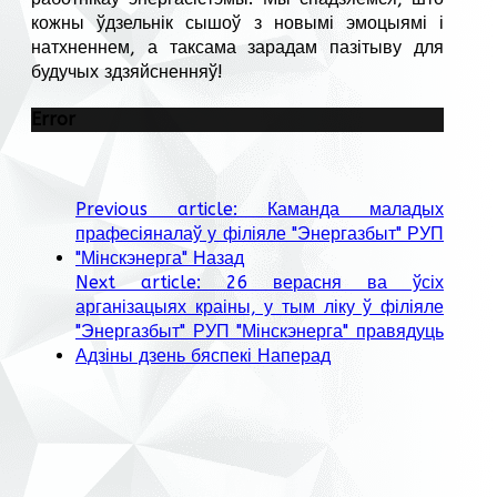
кожны ўдзельнік сышоў з новымі эмоцыямі і
натхненнем, а таксама зарадам пазітыву для
будучых здзяйсненняў!
Error
Previous article: Каманда маладых
прафесіяналаў у філіяле "Энергазбыт" РУП
"Мінскэнерга"
Назад
Next article: 26 верасня ва ўсіх
арганізацыях краіны, у тым ліку ў філіяле
"Энергазбыт" РУП "Мінскэнерга" правядуць
Адзіны дзень бяспекі
Наперад