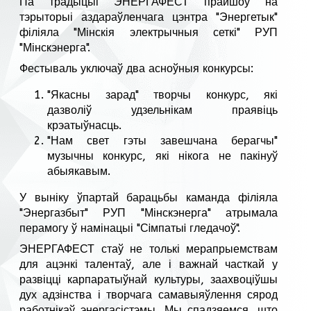
Па традыцыі ЭНЕРГАФЕСТ прайшоў на
тэрыторыі аздараўленчага цэнтра "Энергетык"
філіяла "Мінскія электрычныя сеткі" РУП
"Мінскэнерга".
Фестываль уключаў два асноўныя конкурсы:
"Якасны зарад" творчы конкурс, які
дазволіў удзельнікам праявіць
крэатыўнасць.
"Нам свет гэты завешчана берагчы"
музычны конкурс, які нікога не пакінуў
абыякавым.
У выніку ўпартай барацьбы каманда філіяла
"Энергазбыт" РУП "Мінскэнерга" атрымала
перамогу ў намінацыі "Сiмпатыi гледачоў".
ЭНЕРГАФЕСТ стаў не толькі мерапрыемствам
для ацэнкі талентаў, але і важнай часткай у
развіцці карпаратыўнай культуры, заахвоціўшы
дух адзінства і творчага самавыяўлення сярод
работнікаў энергасістэмы. Мы спадзяемся, што