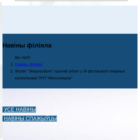
Навіны філіяла
Вы тут:
Навіны філіяла
Філіял "Энергазбыт" прыняў удзел у IX фестывалі творчых
калектываў РУП "Мінскэнерга"
УСЕ НАВІНЫ
НАВІНЫ СПАЖЫЎЦЫ