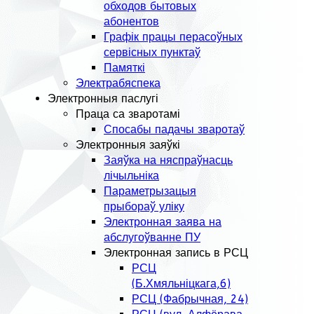
обходов бытовых
абонентов
Графік працы перасоўных
сервісных пунктаў
Памяткі
Электрабяспека
Электронныя паслугі
Праца са зваротамі
Спосабы падачы зваротаў
Электронныя заяўкі
Заяўка на няспраўнасць
лічыльніка
Параметрызацыя
прыбораў уліку
Электронная заява на
абслугоўванне ПУ
Электронная запись в РСЦ
РСЦ
(Б.Хмяльніцкага,6)
РСЦ (Фабрычная, 24)