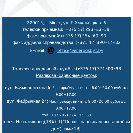
220013, г. Мінск, ул. Б.Хмяльніцкага,6
тэлефон прыемнай: (+375 17) 293-83-59,
факс прыемнай: (+375 17) 354-60-93
факс аддзела справаводства: (+375 17) 390-14-02
E-mail:
office@energosbyt.by
Тэлефон даведачнай службы:
(+375 17) 371-00-33
Разлікова-сэрвісные цэнтры
:
вул. Б.Хмяльніцкага,6:
Час прыёму: пн-пт с 8.00-20.00 субота с
9.00-17.00
вул. Фабрычная,24:
Час прыёму: пн-пт с 8.00-20.00 субота с
9.00-17.00
тэл: (+375 17) 224-13-69
інш-т Незалежнасці,134 (ГЦ "Першы нацыянальны гандлёвы
дом", пам.219):