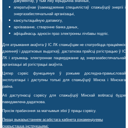
дакументаў, у тым ліку юрыдычна значных,
аператыўнае ўзаемадзеянне спецыялістаў спажыўцоў энергіі і
энергазабеспячальнай арганізацыі,
кансультацыйную дапамогу,
архіваванне, стварэнне банка даных,
афіцыйнасць адносін праз электронны лічбавы подпіс.
Для атрымання акаўнта ў ІС ЛК спажыўцам не спатрэбіцца працаёмкіх
дзеянняў і дадатковых выдаткаў, дастаткова прайсці рэгістрацыю ў ІС
ЛК і атрымаць электроннае пацверджанне ад энергазабеспячальнай
арганізацыі аб рэгістрацыі акаўнта.
Цяпер сэрвіс функцыянуе ў рэжыме доследна-прамысловай
эксплуатацыі і даступны толькі для спажыўцоў Мінска і Мінскага
раёна.
Аб даступнасці сэрвісу для спажыўцоў Мінскай вобласці будзе
паведамлена дадаткова.
Просім прабачэння за магчымыя збоі ў працы сэрвісу.
Перад выкарыстаннем асабістага кабінета рэкамендуемы
скарыстацца інструкцыямі: