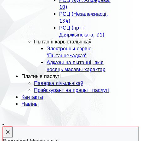
РСЦ (вул. Алфёрава,
10)
РСЦ (Незалежнасці,
134)
РСЦ (пр-т
Дзяржынскага, 21)
Пытанні карыстальнікаў
Электронны сэрвіс
"Пытанне-адказ"
Адказы на пытанні, якія
носяць масавы характар
Платныя паслугі
Паверка лічыльнікаў
Прэйскурант на працы і паслугі
Кантакты
Навіны
×