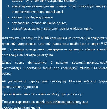
дакументаў, у тым ліку юрыдычна значных,
аператыўнае ўзаемадзеянне спецыялістаў спажыўцоў энергіі і
энергазабеспячальнай арганізацыі,
кансультацыйную дапамогу,
архіваванне, стварэнне банка даных,
афіцыйнасць адносін праз электронны лічбавы подпіс.
Для атрымання акаўнта ў ІС ЛК спажыўцам не спатрэбіцца працаёмкіх
дзеянняў і дадатковых выдаткаў, дастаткова прайсці рэгістрацыю ў ІС
ЛК і атрымаць электроннае пацверджанне ад энергазабеспячальнай
арганізацыі аб рэгістрацыі акаўнта.
Цяпер сэрвіс функцыянуе ў рэжыме доследна-прамысловай
эксплуатацыі і даступны толькі для спажыўцоў Мінска і Мінскага
раёна.
Аб даступнасці сэрвісу для спажыўцоў Мінскай вобласці будзе
паведамлена дадаткова.
Просім прабачэння за магчымыя збоі ў працы сэрвісу.
Перад выкарыстаннем асабістага кабінета рэкамендуемы
скарыстацца інструкцыямі: