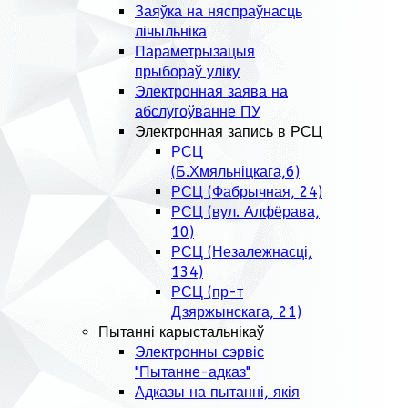
Заяўка на няспраўнасць
лічыльніка
Параметрызацыя
прыбораў уліку
Электронная заява на
абслугоўванне ПУ
Электронная запись в РСЦ
РСЦ
(Б.Хмяльніцкага,6)
РСЦ (Фабрычная, 24)
РСЦ (вул. Алфёрава,
10)
РСЦ (Незалежнасці,
134)
РСЦ (пр-т
Дзяржынскага, 21)
Пытанні карыстальнікаў
Электронны сэрвіс
"Пытанне-адказ"
Адказы на пытанні, якія