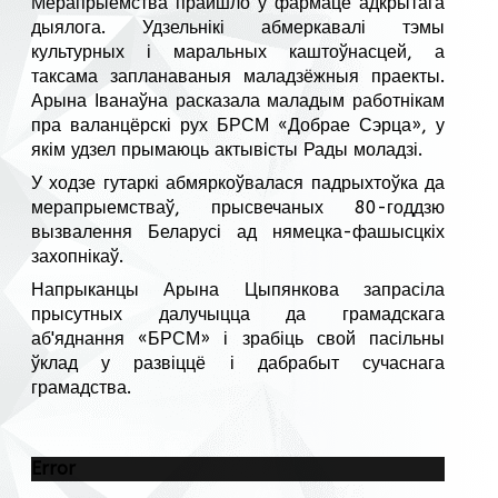
Мерапрыемства прайшло ў фармаце адкрытага
дыялога. Удзельнікі абмеркавалі тэмы
культурных і маральных каштоўнасцей, а
таксама запланаваныя маладзёжныя праекты.
Арына Іванаўна расказала маладым работнікам
пра валанцёрскі рух БРСМ «Добрае Сэрца», у
якім удзел прымаюць актывісты Рады моладзі.
У ходзе гутаркі абмяркоўвалася падрыхтоўка да
мерапрыемстваў, прысвечаных 80-годдзю
вызвалення Беларусі ад нямецка-фашысцкіх
захопнікаў.
Напрыканцы Арына Цыпянкова запрасіла
прысутных далучыцца да грамадскага
аб'яднання «БРСМ» і зрабіць свой пасільны
ўклад у развіццё і дабрабыт сучаснага
грамадства.
Error