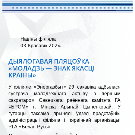
Навіны філіяла
03 Красавік 2024
ДЫЯЛОГАВАЯ ПЛЯЦОЎКА
«МОЛАДЗЬ — ЗНАК ЯКАСЦІ
КРАІНЫ»
У філіяле «Энергазбыт» 29 сакавіка адбылася
сустрэча маладзёжнага актыву з першым
сакратаром Савецкага раённага камітэта ГА
«БРСМ» г. Мінска Арынай Цыпенковай. У
гутарцы таксама прынялі ўдзел прадстаўнікі
адміністрацыі філіяла і пярвічнай арганізацыі
РГА «Белая Русь».