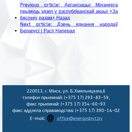
Previous article: Арганізацыі Мінэнерга
прымуць удзел у рэспубліканскай акцыі «За
бяспеку разам»
Назад
Next article: Дзень яднання народаў
Беларусі і Расіі
Наперад
220013, г. Мінск, ул. Б.Хмяльніцкага,6
тэлефон прыемнай: (+375 17) 293-83-59,
факс прыемнай: (+375 17) 354-60-93
факс аддзела справаводства: (+375 17) 390-14-02
E-mail:
office@energosbyt.by