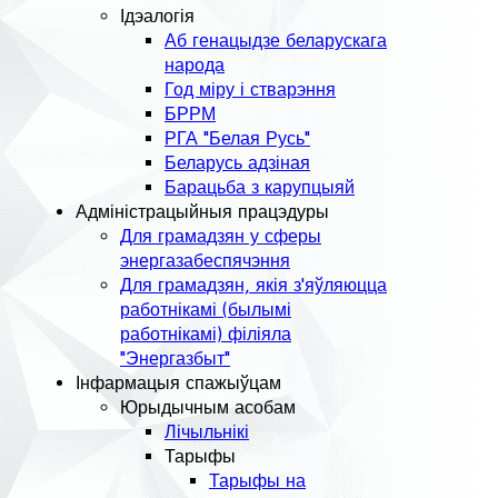
Ідэалогія
Аб генацыдзе беларускага
народа
Год міру і стварэння
БРРМ
РГА "Белая Русь"
Беларусь адзіная
Барацьба з карупцыяй
Адміністрацыйныя працэдуры
Для грамадзян у сферы
энергазабеспячэння
Для грамадзян, якія з'яўляюцца
работнікамі (былымі
работнікамі) філіяла
"Энергазбыт"
Інфармацыя спажыўцам
Юрыдычным асобам
Лічыльнікі
Тарыфы
Тарыфы на