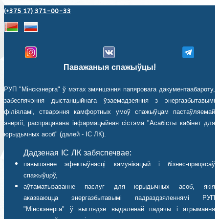
(+375 17) 371-00-33
Паважаныя спажыўцы!
РУП "Мінскэнерга" ў мэтах змяншэння папяровага дакументаабароту,
забеспячэння дыстанцыйнага ўзаемадзеяння з энергазбытавымі
філіяламі, стварэння камфортных умоў спажыўцам пастаўляемай
энергіі, распрацавана інфармацыйная сістэма "Асабісты кабінет для
юрыдычных асоб" (далей - ІС ЛК).
Дадзеная ІС ЛК забяспечвае:
павышэнне эфектыўнасці камунікацый і бізнес-працэсаў
спажыўцоў,
аўтаматызаванне паслуг для юрыдычных асоб, якія
аказваюцца энергазбытавымі падраздзяленнямі РУП
"Мінскэнерга" ў выглядзе выдаленай падачы і атрымання