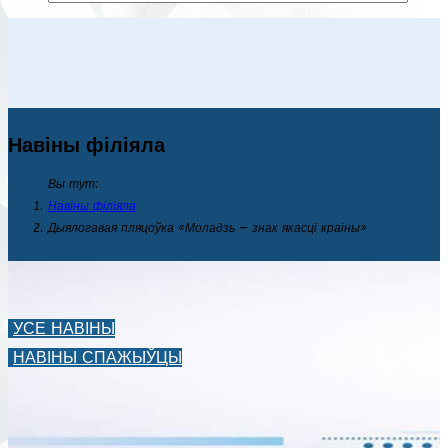
Навіны філіяла
Вы тут:
Навіны філіяла
Дыялогавая пляцоўка «Моладзь — знак якасці краіны»
УСЕ НАВІНЫ
НАВІНЫ СПАЖЫЎЦЫ