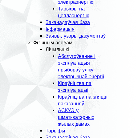
электраэнергію
Тарыфы на
цеплаэнергію
Заканадаўчая база
Інфармацыя
Заявы, узоры дакументаў
Фізічным асобам
Лічыльнікі
Абслугоўванне і
эксплуатацыя
прыбораў уліку
электрычнай энергіі
Кіраўніцтва па
эксплуатацыі
Кіраўніцтва па зняцці
паказанняў
АСКУЭ у
шматкватэрных
жылых дамах
Тарыфы
Заканадаўчая база