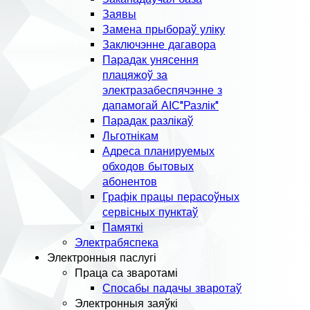
Заявы
Замена прыбораў уліку
Заключэнне дагавора
Парадак унясення
плацяжоў за
электразабеспячэнне з
дапамогай АІС"Разлік"
Парадак разлікаў
Льготнікам
Адреса планируемых
обходов бытовых
абонентов
Графік працы перасоўных
сервісных пунктаў
Памяткі
Электрабяспека
Электронныя паслугі
Праца са зваротамі
Спосабы падачы зваротаў
Электронныя заяўкі