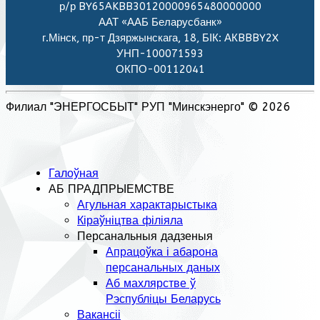
р/р BY65AKBB30120000965480000000
ААТ «ААБ Беларусбанк»
г.Мiнск, пр-т Дзяржынскага, 18, БІК: АКBBBY2X
УНП-100071593
ОКПО-00112041
Филиал "ЭНЕРГОСБЫТ" РУП "Минскэнерго" © 2026
Галоўная
АБ ПРАДПРЫЕМСТВЕ
Агульная характарыстыка
Кіраўніцтва філіяла
Персанальныя дадзеныя
Апрацоўка і абарона
персанальных даных
Аб махлярстве ў
Рэспубліцы Беларусь
Вакансіі