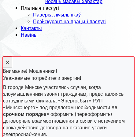
носяць масавы характар
Платныя паслугі
Паверка лічыльнікаў
Прэйскурант на працы і паслугі
Кантакты
Навіны
×
Внимание! Мошенники!
Уважаемые потребители энергии!
В городе Минске участились случаи, когда
злоумышленники звонят гражданам, представляясь
сотрудниками филиала «Энергосбыт» РУП
«Минскэнерго» под предлогом необходимости
«в
срочном порядке»
оформить (переоформить)
договорные взаимоотношения в связи с истечением
срока действия договора на оказание услуги
электроснабжения.