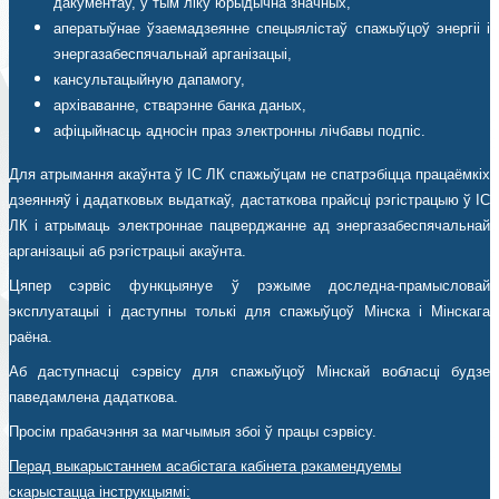
дакументаў, у тым ліку юрыдычна значных,
аператыўнае ўзаемадзеянне спецыялістаў спажыўцоў энергіі і
энергазабеспячальнай арганізацыі,
кансультацыйную дапамогу,
архіваванне, стварэнне банка даных,
афіцыйнасць адносін праз электронны лічбавы подпіс.
Для атрымання акаўнта ў ІС ЛК спажыўцам не спатрэбіцца працаёмкіх
дзеянняў і дадатковых выдаткаў, дастаткова прайсці рэгістрацыю ў ІС
ЛК і атрымаць электроннае пацверджанне ад энергазабеспячальнай
арганізацыі аб рэгістрацыі акаўнта.
Цяпер сэрвіс функцыянуе ў рэжыме доследна-прамысловай
эксплуатацыі і даступны толькі для спажыўцоў Мінска і Мінскага
раёна.
Аб даступнасці сэрвісу для спажыўцоў Мінскай вобласці будзе
паведамлена дадаткова.
Просім прабачэння за магчымыя збоі ў працы сэрвісу.
Перад выкарыстаннем асабістага кабінета рэкамендуемы
скарыстацца інструкцыямі: