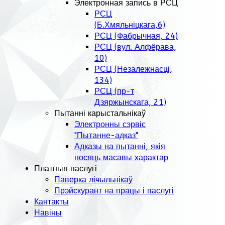
Электронная запись в РСЦ
РСЦ
(Б.Хмяльніцкага,6)
РСЦ (Фабрычная, 24)
РСЦ (вул. Алфёрава,
10)
РСЦ (Незалежнасці,
134)
РСЦ (пр-т
Дзяржынскага, 21)
Пытанні карыстальнікаў
Электронны сэрвіс
"Пытанне-адказ"
Адказы на пытанні, якія
носяць масавы характар
Платныя паслугі
Паверка лічыльнікаў
Прэйскурант на працы і паслугі
Кантакты
Навіны