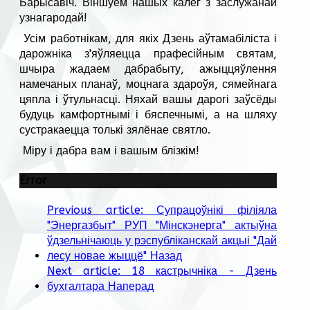
Барысавіч. Віншуем нашых калег з заслужанай
узнагародай!
Усім работнікам, для якіх Дзень аўтамабіліста і
дарожніка з'яўляецца прафесійным святам,
шчыра жадаем дабрабыту, ажыццяўлення
намечаных планаў, моцнага здароўя, сямейнага
цяпла і ўтульнасці. Няхай вашы дарогі заўсёды
будуць камфортнымі і бяспечнымі, а на шляху
сустракаецца толькі зялёнае святло.
Міру і дабра вам і вашым блізкім!
Error
Previous article: Супрацоўнікі філіяла
"Энергазбыт" РУП "Мінскэнерга" актыўна
ўдзельнічаюць у рэспубліканскай акцыі "Дай
лесу новае жыццё"
Назад
Next article: 18 кастрычніка - Дзень
бухгалтара
Наперад