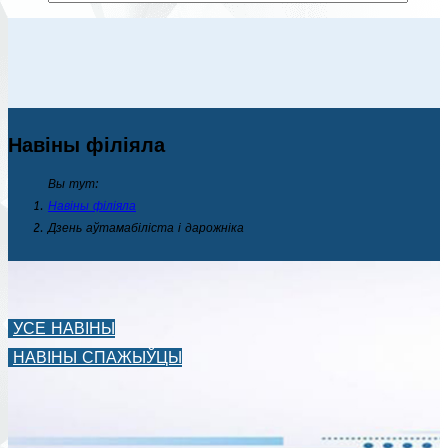
Навіны філіяла
Вы тут:
Навіны філіяла
Дзень аўтамабіліста і дарожніка
УСЕ НАВІНЫ
НАВІНЫ СПАЖЫЎЦЫ