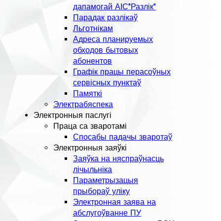
дапамогай АІС"Разлік"
Парадак разлікаў
Льготнікам
Адреса планируемых
обходов бытовых
абонентов
Графік працы перасоўных
сервісных пунктаў
Памяткі
Электрабяспека
Электронныя паслугі
Праца са зваротамі
Спосабы падачы зваротаў
Электронныя заяўкі
Заяўка на няспраўнасць
лічыльніка
Параметрызацыя
прыбораў уліку
Электронная заява на
абслугоўванне ПУ