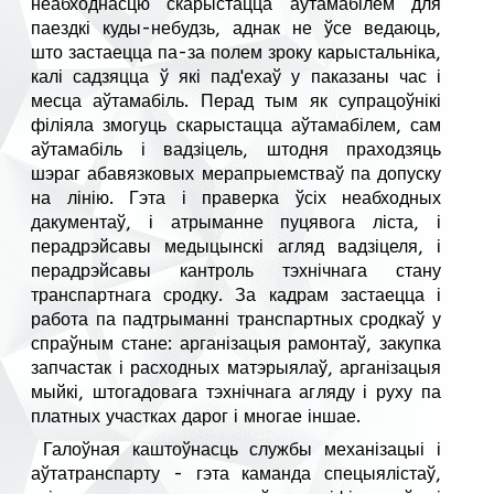
неабходнасцю скарыстацца аўтамабілем для
паездкі куды-небудзь, аднак не ўсе ведаюць,
што застаецца па-за полем зроку карыстальніка,
калі садзяцца ў які пад'ехаў у паказаны час і
месца аўтамабіль. Перад тым як супрацоўнікі
філіяла змогуць скарыстацца аўтамабілем, сам
аўтамабіль і вадзіцель, штодня праходзяць
шэраг абавязковых мерапрыемстваў па допуску
на лінію. Гэта і праверка ўсіх неабходных
дакументаў, і атрыманне пуцявога ліста, і
перадрэйсавы медыцынскі агляд вадзіцеля, і
перадрэйсавы кантроль тэхнічнага стану
транспартнага сродку. За кадрам застаецца і
работа па падтрыманні транспартных сродкаў у
спраўным стане: арганізацыя рамонтаў, закупка
запчастак і расходных матэрыялаў, арганізацыя
мыйкі, штогадовага тэхнічнага агляду і руху па
платных участках дарог і многае іншае.
Галоўная каштоўнасць службы механізацыі і
аўтатранспарту - гэта каманда спецыялістаў,