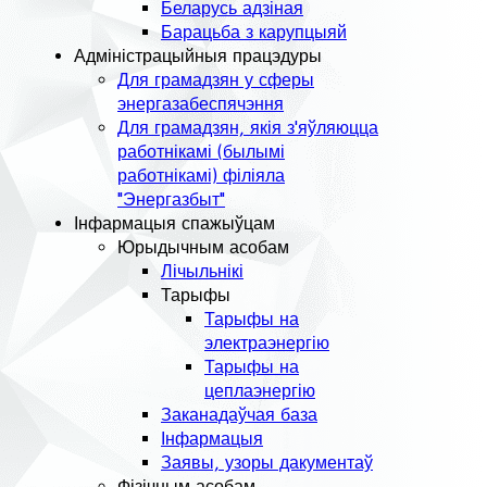
Беларусь адзіная
Барацьба з карупцыяй
Адміністрацыйныя працэдуры
Для грамадзян у сферы
энергазабеспячэння
Для грамадзян, якія з'яўляюцца
работнікамі (былымі
работнікамі) філіяла
"Энергазбыт"
Інфармацыя спажыўцам
Юрыдычным асобам
Лічыльнікі
Тарыфы
Тарыфы на
электраэнергію
Тарыфы на
цеплаэнергію
Заканадаўчая база
Інфармацыя
Заявы, узоры дакументаў
Фізічным асобам