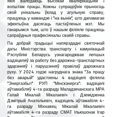
якія валодаюць высокай кваліфікацыяй і
вопытам працы. Кожны супрацоўнік прыносіць
свой унікальны ўклад у агульную справу,
працуюць у камандзе і "на вынік", што дапамагае
эфектыўна дасягаць пастаўленых мэт. Мы
ганарымся тым, што ў нашым філіяле працуюць
сапраўдныя прафесіяналы сваёй справы.
Па добрай традыцыі напярэдадні святочнай
даты Міністэрства транспарту і камунікацый
Рэспублікі Беларусь узнагароджвае лепшых
вадзіцеляў за работу без дарожна-транспартных
здарэнняў і парушэнняў правілаў дарожнага
руху. У 2024 годзе нагруднага знака "За працу
без аварый" удастоены 4 вадзіцелі філіяла
"Энергазбыт" РУП "Мінскэнерга": вадзіцелі
аўтамабіляў 4-га разраду Маладзечанскага МРА
Галай Мікалай Мікалаевіч і Дземідзенка
Дзмітрый Анатольевіч, вадзіцель аўтамабіля 4-
га разраду Міхнавец Мікалай Мікалаевіч
аўтамабіля 4-га разраду СМАТ Ільюшонак Ігар