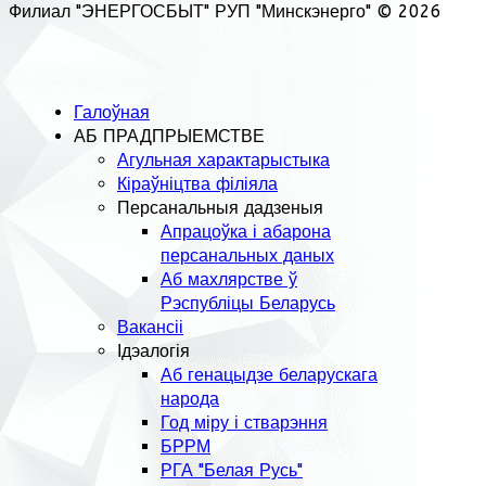
Филиал "ЭНЕРГОСБЫТ" РУП "Минскэнерго" © 2026
Галоўная
АБ ПРАДПРЫЕМСТВЕ
Агульная характарыстыка
Кіраўніцтва філіяла
Персанальныя дадзеныя
Апрацоўка і абарона
персанальных даных
Аб махлярстве ў
Рэспубліцы Беларусь
Вакансіі
Ідэалогія
Аб генацыдзе беларускага
народа
Год міру і стварэння
БРРМ
РГА "Белая Русь"