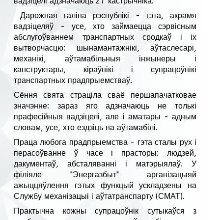
вадзіцелі адзначаюць 27 кастрычніка.
Дарожная галіна рэспублікі - гэта, акрамя
вадзіцеляў - усе, хто займаецца сэрвісным
абслугоўваннем транспартных сродкаў і іх
вытворчасцю: шынамантажнікі, аўтаслесарі,
механікі, аўтамабільныя інжынеры і
канструктары, кіраўнікі і супрацоўнікі
транспартных прадпрыемстваў.
Сёння свята страціла сваё першапачатковае
значэнне: зараз яго адзначаюць не толькі
прафесійныя вадзіцелі, але і аматары - адным
словам, усе, хто ездзіць на аўтамабілі.
Праца любога прадпрыемства - гэта сталы рух і
перасоўванне ў часе і прасторы: людзей,
дакументаў, абсталяванні і матэрыялаў. У
філіяле "Энергазбыт" арганізацыяй
ажыццяўлення гэтых функцый ускладзены на
Службу механізацыі і аўтатранспарту (СМАТ).
Практычна кожны супрацоўнік сутыкаўся з