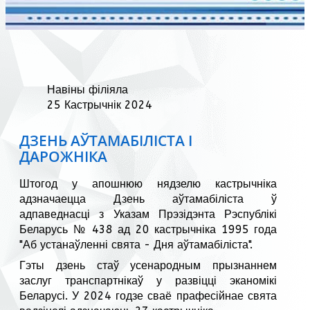
Навіны філіяла
25 Кастрычнік 2024
ДЗЕНЬ АЎТАМАБІЛІСТА І
ДАРОЖНІКА
Штогод у апошнюю нядзелю кастрычніка
адзначаецца Дзень аўтамабіліста ў
адпаведнасці з Указам Прэзідэнта Рэспублікі
Беларусь № 438 ад 20 кастрычніка 1995 года
"Аб устанаўленні свята - Дня аўтамабіліста".
Гэты дзень стаў усенародным прызнаннем
заслуг транспартнікаў у развіцці эканомікі
Беларусі. У 2024 годзе сваё прафесійнае свята