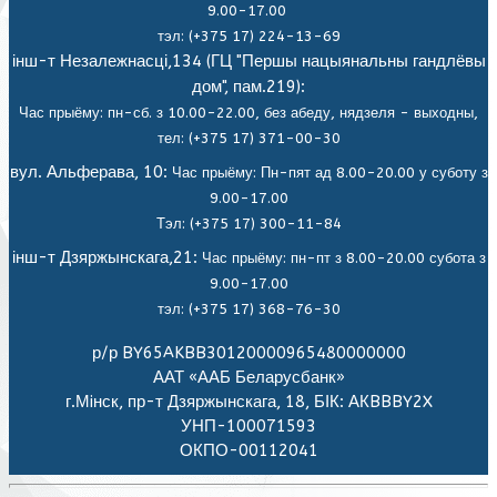
9.00-17.00
тэл: (+375 17) 224-13-69
інш-т Незалежнасці,134 (ГЦ "Першы нацыянальны гандлёвы
дом", пам.219):
Час прыёму: пн-сб. з 10.00-22.00, без абеду, нядзеля - выходны,
тел: (+375 17) 371-00-30
вул. Альферава, 10:
Час прыёму: Пн-пят ад 8.00-20.00 у суботу з
9.00-17.00
Тэл: (+375 17) 300-11-84
інш-т Дзяржынскага,21:
Час прыёму: пн-пт з 8.00-20.00 субота з
9.00-17.00
тэл: (+375 17) 368-76-30
р/р BY65AKBB30120000965480000000
ААТ «ААБ Беларусбанк»
г.Мiнск, пр-т Дзяржынскага, 18, БІК: АКBBBY2X
УНП-100071593
ОКПО-00112041