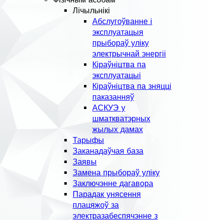
Лічыльнікі
Абслугоўванне і
эксплуатацыя
прыбораў уліку
электрычнай энергіі
Кіраўніцтва па
эксплуатацыі
Кіраўніцтва па зняцці
паказанняў
АСКУЭ у
шматкватэрных
жылых дамах
Тарыфы
Заканадаўчая база
Заявы
Замена прыбораў уліку
Заключэнне дагавора
Парадак унясення
плацяжоў за
электразабеспячэнне з