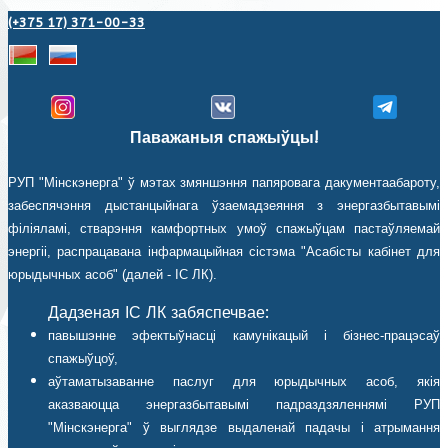
(+375 17) 371-00-33
Паважаныя спажыўцы!
РУП "Мінскэнерга" ў мэтах змяншэння папяровага дакументаабароту,
забеспячэння дыстанцыйнага ўзаемадзеяння з энергазбытавымі
філіяламі, стварэння камфортных умоў спажыўцам пастаўляемай
энергіі, распрацавана інфармацыйная сістэма "Асабісты кабінет для
юрыдычных асоб" (далей - ІС ЛК).
Дадзеная ІС ЛК забяспечвае:
павышэнне эфектыўнасці камунікацый і бізнес-працэсаў
спажыўцоў,
аўтаматызаванне паслуг для юрыдычных асоб, якія
аказваюцца энергазбытавымі падраздзяленнямі РУП
"Мінскэнерга" ў выглядзе выдаленай падачы і атрымання